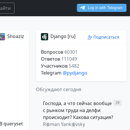
айти
Shoaziz
Django [ru]
Подписаться
Вопросов
60301
Ответов
111049
Участников
5482
Telegram
@pydjango
Обсуждают сегодня
Господа, а что сейчас вообще
29
с рынком труда на делфи
происходит? Какова ситуация?
В queryset
Rꙮman Yankꙮvsky