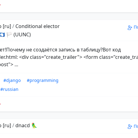
 [ru]
/
Conditional elector
П
 🇦🇶 🏳 (UUNC)
ет!Почему не создаётся запись в таблицу?Вот код
ler.html: <div class="create_trailer"> <form class="create_tr
st"> ...
#django
#programming
#russian
 [ru]
/
dnacd 🦜
П