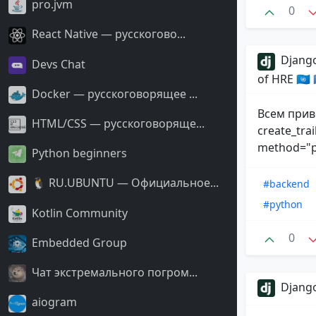
pro.jvm
0
React Native — русскогово...
Django
Devs Chat
of HRE 🇺🇳
Docker — русскоговорящее ...
Всем прив
HTML/CSS — русскоговоряще...
create_trai
method="po
Python beginners
🐧 RU.UBUNTU — Официальное...
#backend
#python
Kotlin Community
0
Embedded Group
Чат экстремального погром...
Django
aiogram