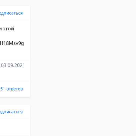
одписаться
и этой
82H18Msv9g
03.09.2021
51 ответов
одписаться