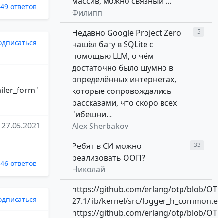
массив, можно связный ...
49 ответов
Филипп
Недавно Google Project Zero
5
одписаться
нашёл багу в SQLite с
помощью LLM, о чём
достаточно было шумно в
определённых интернетах,
ailer_form"
которые сопровождались
рассказами, что скоро всех
"ибешни...
27.05.2021
Alex Sherbakov
Ребят в СИ можно
33
реализовать ООП?
46 ответов
Николай
https://github.com/erlang/otp/blob/OT
одписаться
27.1/lib/kernel/src/logger_h_common.e
https://github.com/erlang/otp/blob/OT