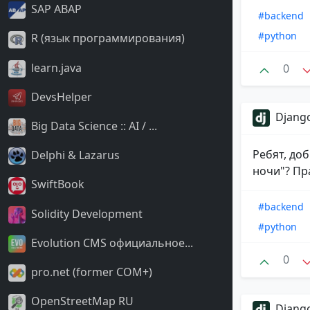
SAP ABAP
#backend
#python
R (язык программирования)
learn.java
0
DevsHelper
Django
Big Data Science :: AI / ...
Ребят, доб
Delphi & Lazarus
ночи"? Пра
SwiftBook
#backend
Solidity Development
#python
Evolution CMS официальное...
0
pro.net (former COM+)
OpenStreetMap RU
Django