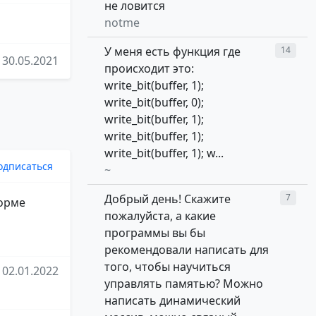
не ловится
notme
У меня есть функция где
14
30.05.2021
происходит это:
write_bit(buffer, 1);
write_bit(buffer, 0);
write_bit(buffer, 1);
write_bit(buffer, 1);
write_bit(buffer, 1); w...
одписаться
~
Добрый день! Скажите
7
форме
пожалуйста, а какие
программы вы бы
рекомендовали написать для
того, чтобы научиться
02.01.2022
управлять памятью? Можно
написать динамический