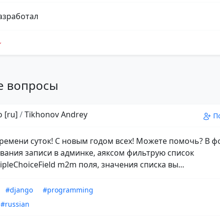
азработал
е вопросы
 [ru]
/
Tikhonov Andrey
П
ремени суток! С новым годом всех! Можете помочь? В 
вания записи в админке, аяксом фильтрую список
pleChoiceField m2m поля, значения списка вы...
#django
#programming
#russian