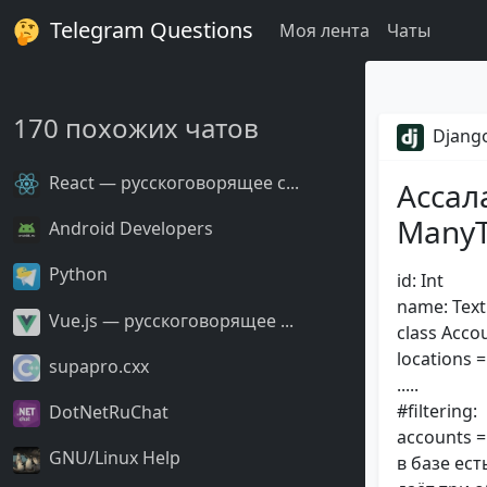
Telegram Questions
Моя лента
Чаты
170 похожих чатов
Django
React — русскоговорящее с...
Ассал
ManyTo
Android Developers
Python
id: Int
name: Text
Vue.js — русскоговорящее ...
class Acco
locations 
supapro.cxx
.....
#filtering:
DotNetRuChat
accounts = 
GNU/Linux Help
в базе ест