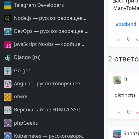
даёт три 
Telegram Developers
ManyToMa
Node.js — русскоговорящее...
#backend
DevOps — русскоговорящее ...
0
JavaScript Noobs — сообще...
2
ответ
Django [ru]
Go-go!
D
Angular - русскоговорящее...
.distinct()
ntwrk
Верстка сайтов HTML/CSS/J...
0
phpGeeks
Shoaz
Kubernetes — русскоговоря...