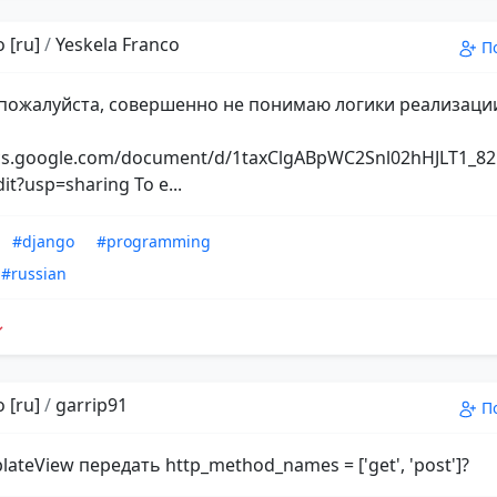
 [ru]
/
Yeskela Franco
П
пожалуйста, совершенно не понимаю логики реализаци
ocs.google.com/document/d/1taxClgABpWC2Snl02hHJLT1_
dit?usp=sharing То е...
#django
#programming
#russian
 [ru]
/
garrip91
П
lateView передать http_method_names = ['get', 'post']?