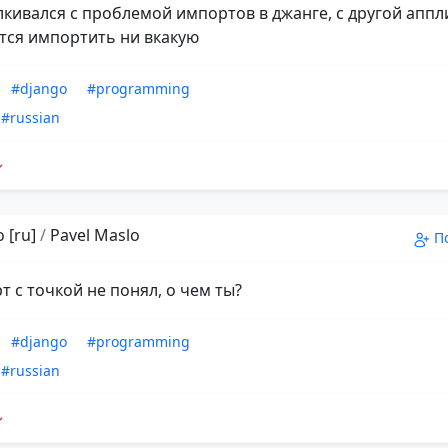
алкивался с проблемой импортов в джанге, с другой апп
тся импортить ни вкакую
#django
#programming
#russian
 [ru]
/
Pavel Maslo
П
т с точкой не понял, о чем ты?
#django
#programming
#russian