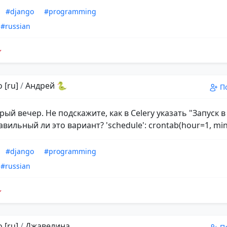
#django
#programming
#russian
 [ru]
/
Андрей 🐍
П
рый вечер. Не подскажите, как в Celery указать "Запуск в
вильный ли это вариант? 'schedule': crontab(hour=1, min
#django
#programming
#russian
 [ru]
/
Джавелина