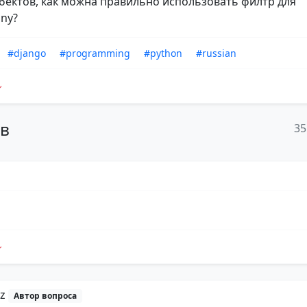
обектов, как можна правильно использовать филтр для
ny?
#django
#programming
#python
#russian
ов
35
iz
Автор вопроса