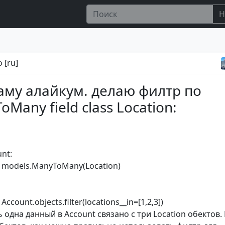
Н
 [ru]
аму алайкум. делаю филтр по
Many field class Location:
unt:
= models.ManyToMany(Location)
Account.objects.filter(locations__in=[1,2,3])
ь одна данный в Account cвязано с три Location обектов. 