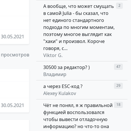
А вообще, что может смущать
2
в самой Julia - бы сказал, что
нет единого стандартного
подхода по многим моментам,
поэтому многое выглядит как
30.05.2021
"хаки" и произвол. Короче
говоря, с...
 просмотров
Viktor G.
30500 за редактор? )
47
Владимир
а через ESC-код ?
29
Alexey Kulakov
30.05.2021
Чёт не понял, я ж правильной
18
функцией воспользовался
чтобы вывести отладочную
информацию? но что-то она