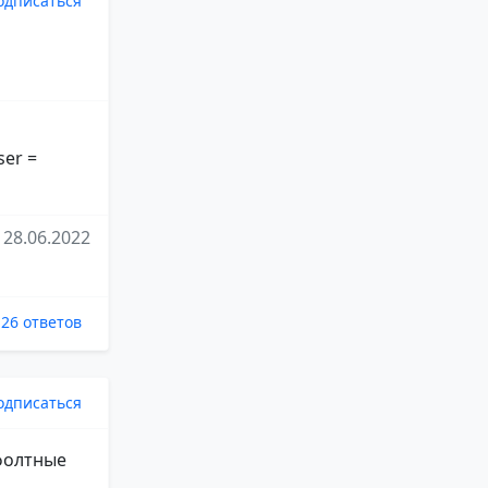
одписаться
ser =
28.06.2022
26 ответов
одписаться
ефолтные