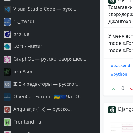
Томагавки
Visual Studio Code — русс...
сверхдерж
ru_mysql
Джангохрю
pro.lua
У меня ес
models.For
Dart / Flutter
models.For
GraphQL — русскоговорящее...
#backend
pro.Asm
#python
IDE и редакторы — русског...
0
OpenCartForum - 🇺🇦🇪🇺Чат O...
Angular.js (1.x) — русско...
Django
Frontend_ru