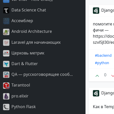
Data Science Chat
Django
Ассемблер
помогите 
фичи —
Android Architecture
https://d
Laravel для начинающих
szvl5Jl30/e
Церковь метрик
#backend
#python
Dart & Flutter
QA — русскоговорящее сооб...
0
Tarantool
Django
pro.elixir
Как в Temp
Python Flask