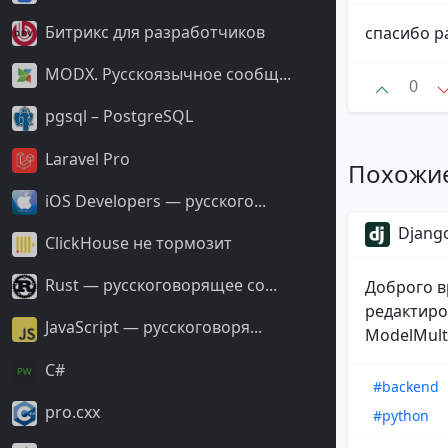
Битрикс для разработчиков
спасибо р
MODX. Русскоязычное сообщ...
0
pgsql – PostgreSQL
Laravel Pro
Похожи
iOS Developers — русского...
Django
ClickHouse не тормозит
Rust — русскоговорящее со...
Доброго в
редактиро
JavaScript — русскоговоря...
ModelMulti
С#
#backend
pro.cxx
#python