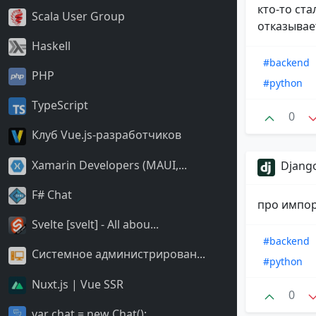
кто-то ст
Scala User Group
отказывае
Haskell
#backend
PHP
#python
TypeScript
0
Клуб Vue.js-разработчиков
Xamarin Developers (MAUI,...
Django
F# Chat
про импор
Svelte [svelt] - All abou...
#backend
Системное администрирован...
#python
Nuxt.js | Vue SSR
0
var chat = new Chat();