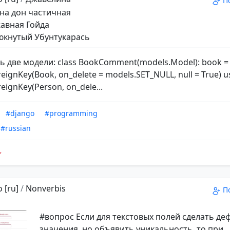
П
на дон частичная
авная Гойда
кнутый Убунтукарась
ть две модели: class BookComment(models.Model): book =
eignKey(Book, on_delete = models.SET_NULL, null = True) u
eignKey(Person, on_dele...
#django
#programming
#russian
 [ru]
/
Nonverbis
П
#вопрос Если для текстовых полей сделать д
значения, но объявить уникальность, то при