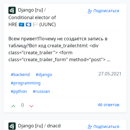
Django [ru]
/
Подписаться
Conditional elector of
HRE 🇺🇳 🇦🇶 🏳 (UUNC)
Всем привет!Почему не создаётся запись в
таблицу?Вот код create_trailer.html: <div
class="create_trailer"> <form
class="create_trailer_form" method="post"> ...
27.05.2021
#backend
#django
#programming
#python
#russian
0
46 ответов
Django [ru]
/
dnacd
Подписаться