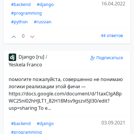
16.04.2022
#backend
#django
#programming
#python
#russian
0
44 ответов
Django [ru]
/
Подписаться
Yeskela Franco
помогите пожалуйста, совершенно не понимаю
логики реализации этой фичи —
https://docs.google.com/document/d/1taxClgABp
WC2Snl02hHJLT1_82H18Msv9gszvl5Jl30/edit?
usp=sharing То е...
03.09.2021
#backend
#django
#programming