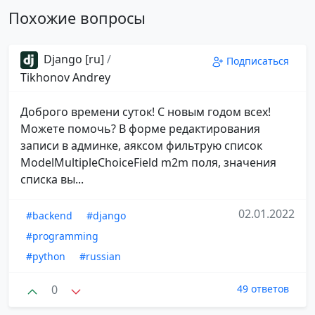
Похожие вопросы
Django [ru]
/
Подписаться
Tikhonov Andrey
Доброго времени суток! С новым годом всех!
Можете помочь? В форме редактирования
записи в админке, аяксом фильтрую список
ModelMultipleChoiceField m2m поля, значения
списка вы...
02.01.2022
#backend
#django
#programming
#python
#russian
0
49 ответов