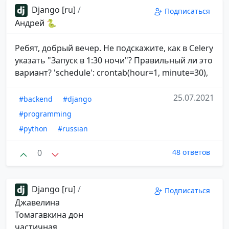
Django [ru]
/
Подписаться
Андрей 🐍
Ребят, добрый вечер. Не подскажите, как в Celery
указать "Запуск в 1:30 ночи"? Правильный ли это
вариант? 'schedule': crontab(hour=1, minute=30),
25.07.2021
#backend
#django
#programming
#python
#russian
0
48 ответов
Django [ru]
/
Подписаться
Джавелина
Томагавкина дон
частичная