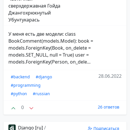
сверхдержавная Гойда
Джангохрюкнутый
Убунтукарась
У меня есть две модели: class
BookComment(models.Model): book =
models.ForeignKey(Book, on_delete =
models.SET_NULL, null = True) user =
models.ForeignKey(Person, on_dele...
28.06.2022
#backend
#django
#programming
#python
#russian
0
26 ответов
Django [ru]
/
Подписаться