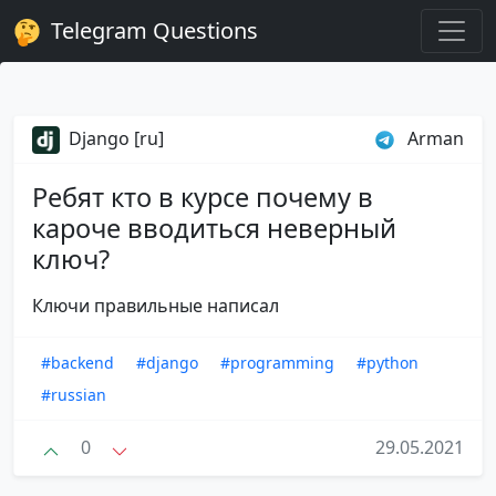
Telegram Questions
Django [ru]
Arman
Ребят кто в курсе почему в
кароче вводиться неверный
ключ?
Ключи правильные написал
#backend
#django
#programming
#python
#russian
0
29.05.2021