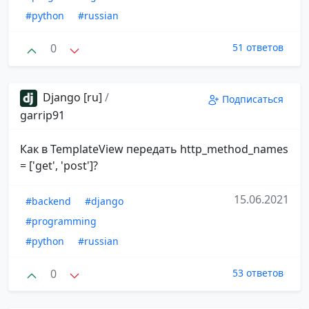
#python
#russian
0
51 ответов
Django [ru]
/
Подписаться
garrip91
Как в TemplateView передать http_method_names
= ['get', 'post']?
15.06.2021
#backend
#django
#programming
#python
#russian
0
53 ответов