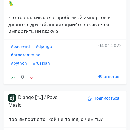
🦜
кто-то сталкивался с проблемой импортов в
джанге, с другой аппликации? отказывается
импортить ни вкакую
04.01.2022
#backend
#django
#programming
#python
#russian
0
49 ответов
Django [ru]
/
Pavel
Подписаться
Maslo
про импорт с точкой не понял, о чем ты?