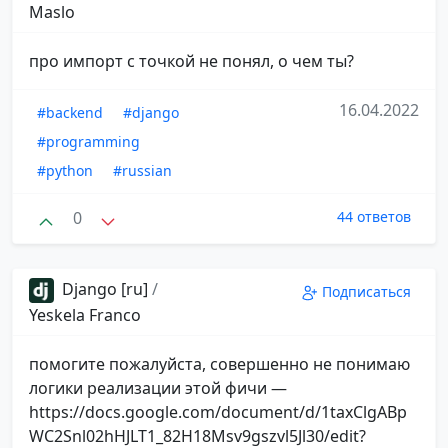
Maslo
про импорт с точкой не понял, о чем ты?
16.04.2022
#backend
#django
#programming
#python
#russian
0
44 ответов
Django [ru]
/
Подписаться
Yeskela Franco
помогите пожалуйста, совершенно не понимаю
логики реализации этой фичи —
https://docs.google.com/document/d/1taxClgABp
WC2Snl02hHJLT1_82H18Msv9gszvl5Jl30/edit?