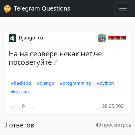
Telegram Questions
Django [ru]
🇦🇲🇦🇲🇦🇲
На на сервере некак нет,че
посоветуйте ?
#backend
#django
#programming
#python
#russian
0
28.05.2021
3
ответов
49 просмотров