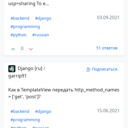
usp=sharing То е...
03.09.2021
#backend
#django
#programming
#python
#russian
0
51 ответов
Django [ru]
/
Подписаться
garrip91
Как в TemplateView передать http_method_names
= ['get', 'post']?
15.06.2021
#backend
#django
#programming
#python
#russian