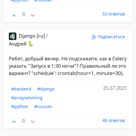
0
53 ответов
Django [ru]
/
Подписаться
Андрей 🐍
Ребят, добрый вечер. Не подскажите, как в Celery
указать "Запуск в 1:30 ночи"? Правильный ли это
вариант? 'schedule': crontab(hour=1, minute=30),
25.07.2021
#backend
#django
#programming
#python
#russian
0
48 ответов