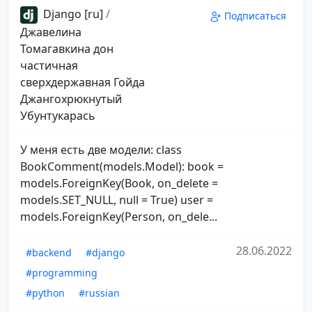
Django [ru]
/
Подписаться
Джавелина
Томагавкина дон
частичная
сверхдержавная Гойда
Джангохрюкнутый
Убунтукарась
У меня есть две модели: class
BookComment(models.Model): book =
models.ForeignKey(Book, on_delete =
models.SET_NULL, null = True) user =
models.ForeignKey(Person, on_dele...
28.06.2022
#backend
#django
#programming
#python
#russian