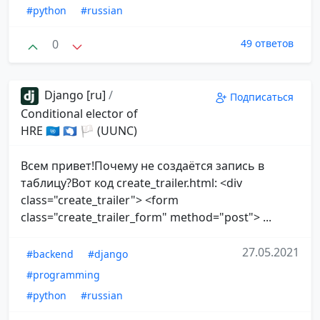
#python
#russian
0
49 ответов
Django [ru]
/
Подписаться
Conditional elector of
HRE 🇺🇳 🇦🇶 🏳 (UUNC)
Всем привет!Почему не создаётся запись в
таблицу?Вот код create_trailer.html: <div
class="create_trailer"> <form
class="create_trailer_form" method="post"> ...
27.05.2021
#backend
#django
#programming
#python
#russian