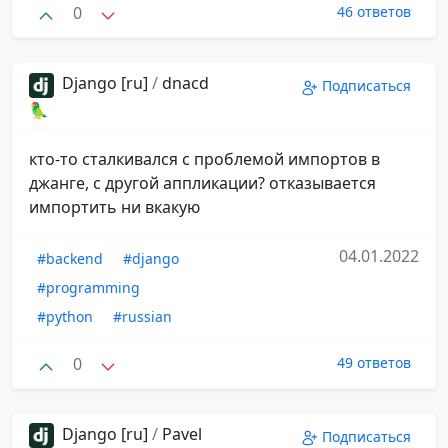
0
46 ответов
Django [ru]
/
dnacd
Подписаться
🦜
кто-то сталкивался с проблемой импортов в
джанге, с другой аппликации? отказывается
импортить ни вкакую
04.01.2022
#backend
#django
#programming
#python
#russian
0
49 ответов
Django [ru]
/
Pavel
Подписаться