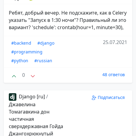
Ребят, добрый вечер. Не подскажите, как в Celery
указать "Запуск в 1:30 ночи"? Правильный ли это
вариант? 'schedule': crontab(hour=1, minute=30),
25.07.2021
#backend
#django
#programming
#python
#russian
0
48 ответов
Django [ru]
/
Подписаться
Джавелина
Томагавкина дон
частичная
сверхдержавная Гойда
Джангохрюкнутый