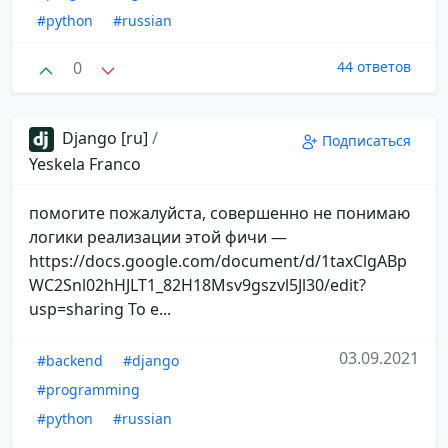
#python
#russian
0
44 ответов
Django [ru]
/
Подписаться
Yeskela Franco
помогите пожалуйста, совершенно не понимаю
логики реализации этой фичи —
https://docs.google.com/document/d/1taxClgABp
WC2Snl02hHJLT1_82H18Msv9gszvl5Jl30/edit?
usp=sharing То е...
03.09.2021
#backend
#django
#programming
#python
#russian