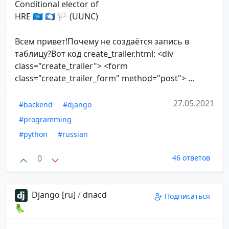
Conditional elector of
HRE 🇺🇳 🇦🇶 🏳 (UUNC)
Всем привет!Почему не создаётся запись в
таблицу?Вот код create_trailer.html: <div
class="create_trailer"> <form
class="create_trailer_form" method="post"> ...
27.05.2021
#backend
#django
#programming
#python
#russian
0
46 ответов
Django [ru]
/
dnacd
Подписаться
🦜