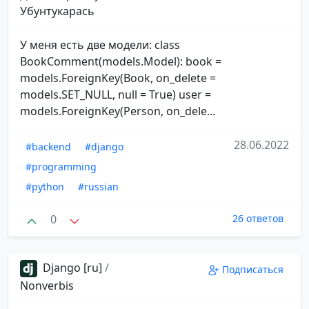
Убунтукарась
У меня есть две модели: class
BookComment(models.Model): book =
models.ForeignKey(Book, on_delete =
models.SET_NULL, null = True) user =
models.ForeignKey(Person, on_dele...
28.06.2022
#backend
#django
#programming
#python
#russian
0
26 ответов
Django [ru]
/
Подписаться
Nonverbis