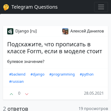
Telegram Questions
Django [ru]
Алексей Данилов
Подскажите, что прописать в
классе Form, если в моделе стоит
булевое значение?
#backend
#django
#programming
#python
#russian
0
28.05.2021
2
ответов
19 просмотров