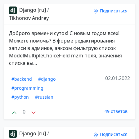
Django [ru]
/
Подписаться
Tikhonov Andrey
Доброго времени суток! С новым годом всех!
Можете помочь? В форме редактирования
записи в админке, аяксом фильтрую список
ModelMultipleChoiceField m2m поля, значения
списка вы...
02.01.2022
#backend
#django
#programming
#python
#russian
0
49 ответов
Django [ru]
/
Подписаться