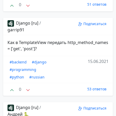
0
51 ответов
Django [ru]
/
Подписаться
garrip91
Как в TemplateView передать http_method_names
= ['get', 'post']?
15.06.2021
#backend
#django
#programming
#python
#russian
0
53 ответов
Django [ru]
/
Подписаться
Андрей 🐍