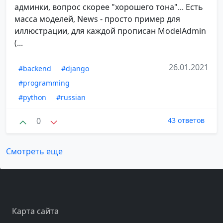
админки, вопрос скорее "хорошего тона"... Есть
масса моделей, News - просто пример для
иллюстрации, для каждой прописан ModelAdmin
(...
26.01.2021
#backend
#django
#programming
#python
#russian
0
43 ответов
Смотреть еще
Карта сайта