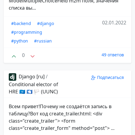
ModelMultipleChoiceField m2m поля, значения
списка вы...
02.01.2022
#backend
#django
#programming
#python
#russian
0
49 ответов
Django [ru]
/
Подписаться
Conditional elector of
HRE 🇺🇳 🇦🇶 🏳 (UUNC)
Всем привет!Почему не создаётся запись в
таблицу?Вот код create_trailer.html: <div
class="create_trailer"> <form
class="create_trailer_form" method="post"> ...