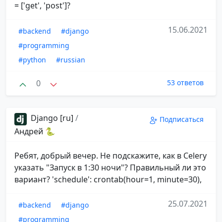
= ['get', 'post']?
15.06.2021
#backend
#django
#programming
#python
#russian
0
53 ответов
Django [ru]
/
Подписаться
Андрей 🐍
Ребят, добрый вечер. Не подскажите, как в Celery
указать "Запуск в 1:30 ночи"? Правильный ли это
вариант? 'schedule': crontab(hour=1, minute=30),
25.07.2021
#backend
#django
#programming