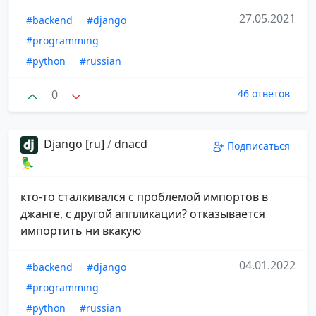
27.05.2021
#backend
#django
#programming
#python
#russian
0
46 ответов
Django [ru]
/
dnacd
Подписаться
🦜
кто-то сталкивался с проблемой импортов в
джанге, с другой аппликации? отказывается
импортить ни вкакую
04.01.2022
#backend
#django
#programming
#python
#russian