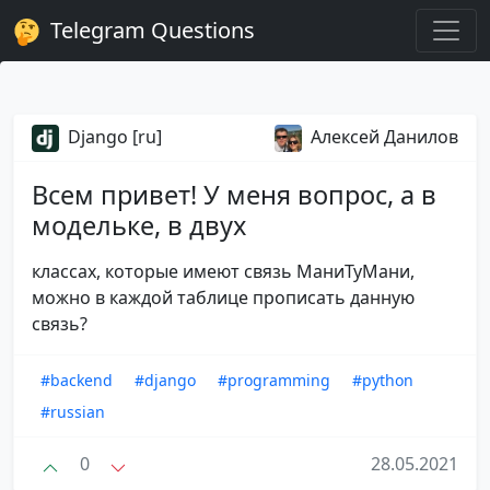
Telegram Questions
Django [ru]
Алексей Данилов
Всем привет! У меня вопрос, а в
модельке, в двух
классах, которые имеют связь МаниТуМани,
можно в каждой таблице прописать данную
связь?
#backend
#django
#programming
#python
#russian
0
28.05.2021