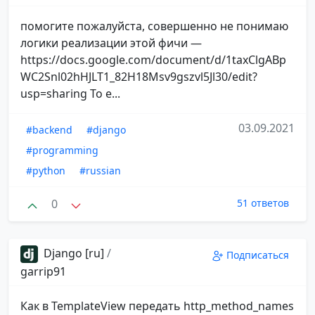
помогите пожалуйста, совершенно не понимаю
логики реализации этой фичи —
https://docs.google.com/document/d/1taxClgABp
WC2Snl02hHJLT1_82H18Msv9gszvl5Jl30/edit?
usp=sharing То е...
03.09.2021
#backend
#django
#programming
#python
#russian
0
51 ответов
Django [ru]
/
Подписаться
garrip91
Как в TemplateView передать http_method_names