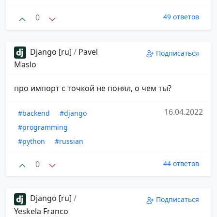
0
49 ответов
Django [ru]
/
Pavel
Подписаться
Maslo
про импорт с точкой не понял, о чем ты?
16.04.2022
#backend
#django
#programming
#python
#russian
0
44 ответов
Django [ru]
/
Подписаться
Yeskela Franco