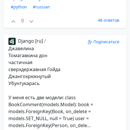
#python
#russian
0
48 ответов
Django [ru]
/
Подписаться
Джавелина
Томагавкина дон
частичная
сверхдержавная Гойда
Джангохрюкнутый
Убунтукарась
У меня есть две модели: class
BookComment(models.Model): book =
models.ForeignKey(Book, on_delete =
models.SET_NULL, null = True) user =
models.ForeignKey(Person, on_dele...