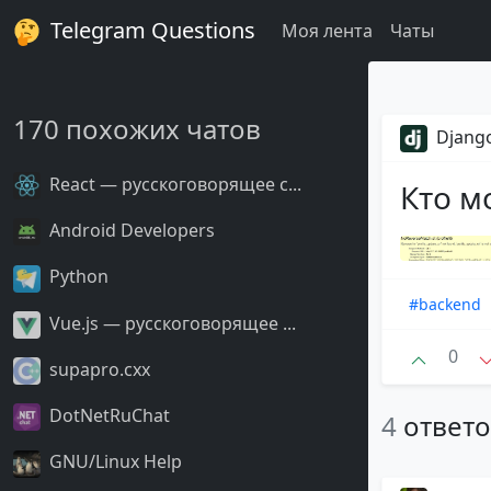
Telegram Questions
Моя лента
Чаты
170 похожих чатов
Django
React — русскоговорящее с...
Кто м
Android Developers
Python
#backend
Vue.js — русскоговорящее ...
0
supapro.cxx
DotNetRuChat
4
ответ
GNU/Linux Help