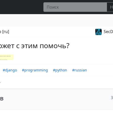
Н
 [ru]
SecD
ожет с этим помочь?
#django
#programming
#python
#russian
ов