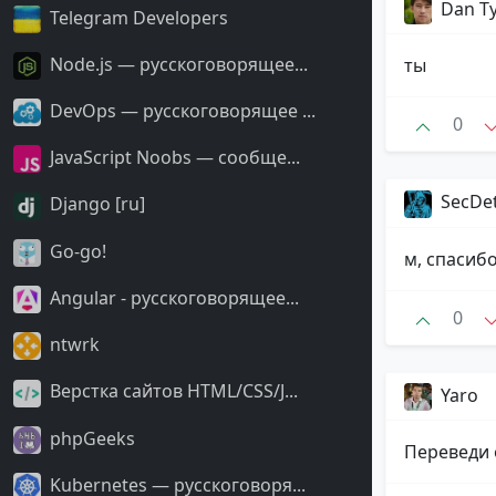
Dan T
Telegram Developers
Node.js — русскоговорящее...
ты
DevOps — русскоговорящее ...
0
JavaScript Noobs — сообще...
SecDe
Django [ru]
Go-go!
м, спасиб
Angular - русскоговорящее...
0
ntwrk
Верстка сайтов HTML/CSS/J...
Yaro
phpGeeks
Переведи 
Kubernetes — русскоговоря...