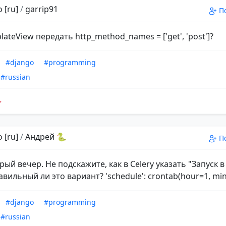
 [ru]
/
garrip91
П
lateView передать http_method_names = ['get', 'post']?
#django
#programming
#russian
 [ru]
/
Андрей 🐍
П
рый вечер. Не подскажите, как в Celery указать "Запуск в
вильный ли это вариант? 'schedule': crontab(hour=1, min
#django
#programming
#russian