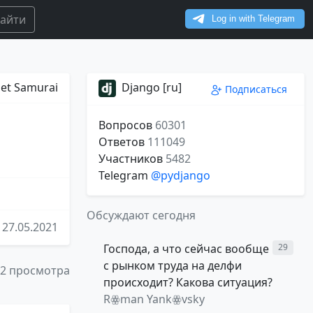
айти
et Samurai
Django [ru]
Подписаться
Вопросов
60301
Ответов
111049
Участников
5482
Telegram
@pydjango
Обсуждают сегодня
27.05.2021
Господа, а что сейчас вообще
29
с рынком труда на делфи
32 просмотра
происходит? Какова ситуация?
Rꙮman Yankꙮvsky