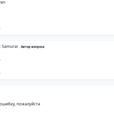
yan
t Samurai
Автор вопроса
о
ошибку, пожалуйста