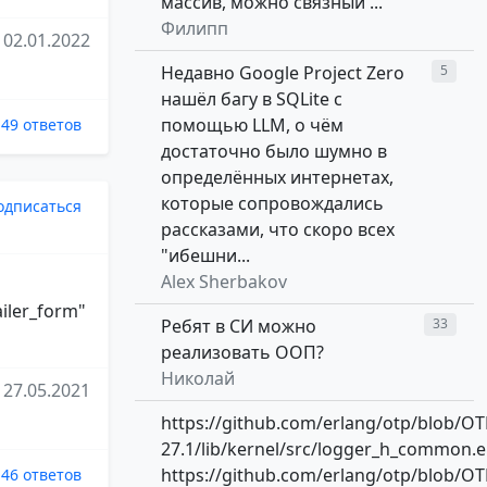
массив, можно связный ...
Филипп
02.01.2022
Недавно Google Project Zero
5
нашёл багу в SQLite с
помощью LLM, о чём
49 ответов
достаточно было шумно в
определённых интернетах,
которые сопровождались
одписаться
рассказами, что скоро всех
"ибешни...
Alex Sherbakov
ailer_form"
Ребят в СИ можно
33
реализовать ООП?
Николай
27.05.2021
https://github.com/erlang/otp/blob/OT
27.1/lib/kernel/src/logger_h_common.e
https://github.com/erlang/otp/blob/OT
46 ответов