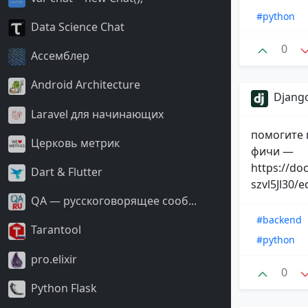
#python
Data Science Chat
0
Ассемблер
Android Architecture
Django
Laravel для начинающих
помогите 
Церковь метрик
фичи —
https://d
Dart & Flutter
szvl5Jl30/e
QA — русскоговорящее сооб...
#backend
Tarantool
#python
pro.elixir
0
Python Flask