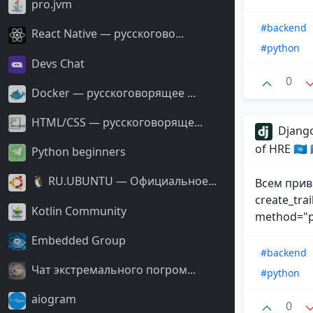
pro.jvm
#backend
React Native — русскогово...
#python
Devs Chat
0
Docker — русскоговорящее ...
HTML/CSS — русскоговоряще...
Django
of HRE 🇺🇳
Python beginners
🐧 RU.UBUNTU — Официальное...
Всем прив
create_trai
Kotlin Community
method="po
Embedded Group
#backend
Чат экстремального погром...
#python
aiogram
0