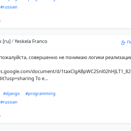
#russian
 [ru]
/
Yeskela Franco
П
пожалуйста, совершенно не понимаю логики реализаци
ocs.google.com/document/d/1taxClgABpWC2Snl02hHJLT1_
dit?usp=sharing То е...
#django
#programming
#russian