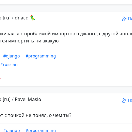
 [ru]
/
dnacd 🦜
П
алкивался с проблемой импортов в джанге, с другой апп
тся импортить ни вкакую
#django
#programming
#russian
 [ru]
/
Pavel Maslo
П
т с точкой не понял, о чем ты?
#django
#programming