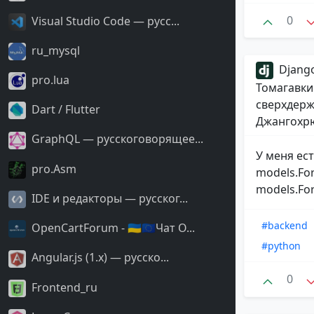
0
Visual Studio Code — русс...
ru_mysql
Django
pro.lua
Томагавки
сверхдерж
Dart / Flutter
Джангохрю
GraphQL — русскоговорящее...
У меня ес
pro.Asm
models.For
models.For
IDE и редакторы — русског...
#backend
OpenCartForum - 🇺🇦🇪🇺Чат O...
#python
Angular.js (1.x) — русско...
0
Frontend_ru