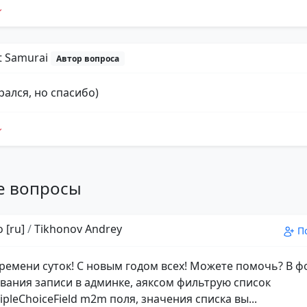
t Samurai
Автор вопроса
рался, но спасибо)
е вопросы
 [ru]
/
Tikhonov Andrey
П
ремени суток! С новым годом всех! Можете помочь? В 
вания записи в админке, аяксом фильтрую список
pleChoiceField m2m поля, значения списка вы...