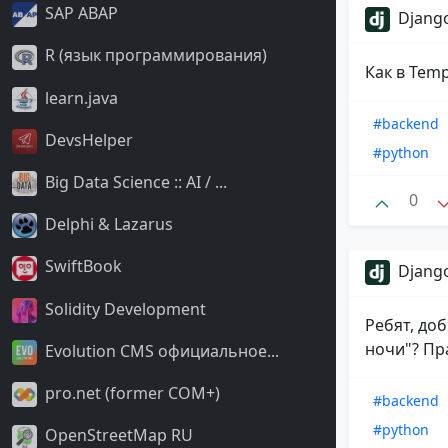
SAP ABAP
Django
R (язык программирования)
Как в Temp
learn.java
#backend
DevsHelper
#python
Big Data Science :: AI / ...
0
Delphi & Lazarus
SwiftBook
Django
Solidity Development
Ребят, доб
ночи"? Пра
Evolution CMS официальное...
pro.net (former COM+)
#backend
#python
OpenStreetMap RU