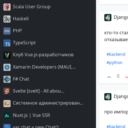
Scala User Group
Django
Haskell
PHP
кто-то ст
отказывае
TypeScript
Клуб Vue.js-разработчиков
#backend
#python
Xamarin Developers (MAUI,...
0
F# Chat
Svelte [svelt] - All abou...
Django
Системное администрирован...
про импор
Nuxt.js | Vue SSR
#backend
var chat = new Chat();