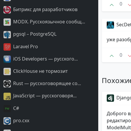
0
Битрикс для разработчиков
MODX. Русскоязычное сообщ...
SecDe
pgsql – PostgreSQL
уже разоб
Laravel Pro
0
iOS Developers — русского...
ClickHouse не тормозит
Похожи
Rust — русскоговорящее со...
JavaScript — русскоговоря...
Django
С#
Доброго в
pro.cxx
редактиро
ModelMulti