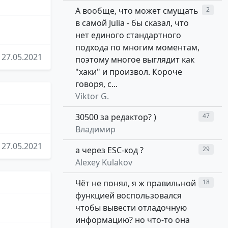
А вообще, что может смущать
2
в самой Julia - бы сказал, что
нет единого стандартного
подхода по многим моментам,
27.05.2021
поэтому многое выглядит как
"хаки" и произвол. Короче
говоря, с...
Viktor G.
30500 за редактор? )
47
Владимир
27.05.2021
а через ESC-код ?
29
Alexey Kulakov
Чёт не понял, я ж правильной
18
функцией воспользовался
чтобы вывести отладочную
информацию? но что-то она