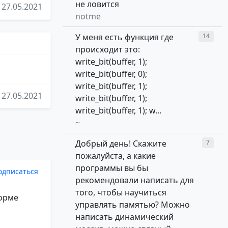
не ловится
27.05.2021
notme
У меня есть функция где
14
происходит это:
write_bit(buffer, 1);
write_bit(buffer, 0);
write_bit(buffer, 1);
27.05.2021
write_bit(buffer, 1);
write_bit(buffer, 1); w...
~
Добрый день! Скажите
7
пожалуйста, а какие
программы вы бы
одписаться
рекомендовали написать для
того, чтобы научиться
форме
управлять памятью? Можно
написать динамический