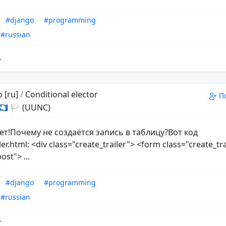
#django
#programming
#russian
 [ru]
/
Conditional elector
П
 🇦🇶 🏳 (UUNC)
ет!Почему не создаётся запись в таблицу?Вот код
ler.html: <div class="create_trailer"> <form class="create_tr
st"> ...
#django
#programming
#russian