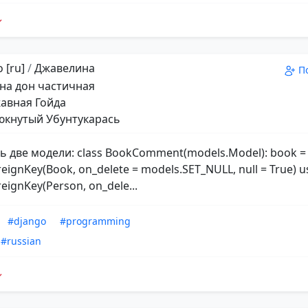
 [ru]
/
Джавелина
П
на дон частичная
авная Гойда
кнутый Убунтукарась
ть две модели: class BookComment(models.Model): book =
eignKey(Book, on_delete = models.SET_NULL, null = True) u
eignKey(Person, on_dele...
#django
#programming
#russian