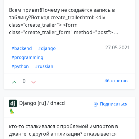
Всем привет!Почему не создаётся запись в
таблицу?Вот код create_trailer.html: <div
class="create_trailer"> <form
class="create_trailer_form" method="post"> ...
27.05.2021
#backend
#django
#programming
#python
#russian
0
46 ответов
Django [ru]
/
dnacd
Подписаться
🦜
кто-то сталкивался с проблемой импортов в
джанге, с другой аппликации? отказывается