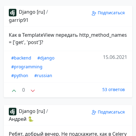
Django [ru]
/
Подписаться
garrip91
Как в TemplateView передать http_method_names
= ['get', 'post']?
15.06.2021
#backend
#django
#programming
#python
#russian
0
53 ответов
Django [ru]
/
Подписаться
Андрей 🐍
Ребят, добрый вечер. Не подскажите, как в Celery