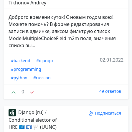
Tikhonov Andrey
Доброго времени суток! С новым годом всех!
Можете помочь? В форме редактирования
записи в админке, аяксом фильтрую список
ModelMultipleChoiceField m2m поля, значения
списка вы...
02.01.2022
#backend
#django
#programming
#python
#russian
0
49 ответов
Django [ru]
/
Подписаться
Conditional elector of
HRE 🇺🇳 🇦🇶 🏳 (UUNC)