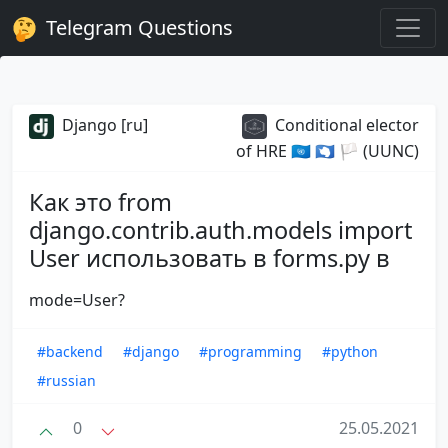
Telegram Questions
Django [ru]
Conditional elector
of HRE 🇺🇳 🇦🇶 🏳 (UUNC)
Как это from
django.contrib.auth.models import
User использовать в forms.py в
mode=User?
#backend
#django
#programming
#python
#russian
0
25.05.2021