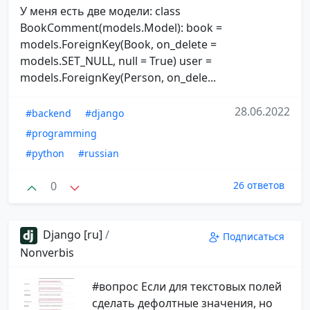
У меня есть две модели: class
BookComment(models.Model): book =
models.ForeignKey(Book, on_delete =
models.SET_NULL, null = True) user =
models.ForeignKey(Person, on_dele...
28.06.2022
#backend
#django
#programming
#python
#russian
0
26 ответов
Django [ru]
/
Подписаться
Nonverbis
#вопрос Если для текстовых полей
сделать дефолтные значения, но