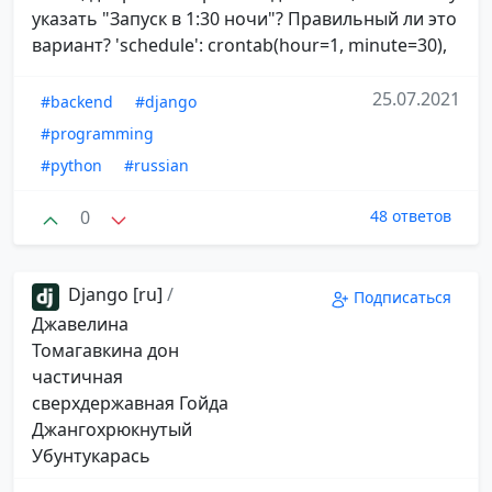
указать "Запуск в 1:30 ночи"? Правильный ли это
вариант? 'schedule': crontab(hour=1, minute=30),
25.07.2021
#backend
#django
#programming
#python
#russian
0
48 ответов
Django [ru]
/
Подписаться
Джавелина
Томагавкина дон
частичная
сверхдержавная Гойда
Джангохрюкнутый
Убунтукарась