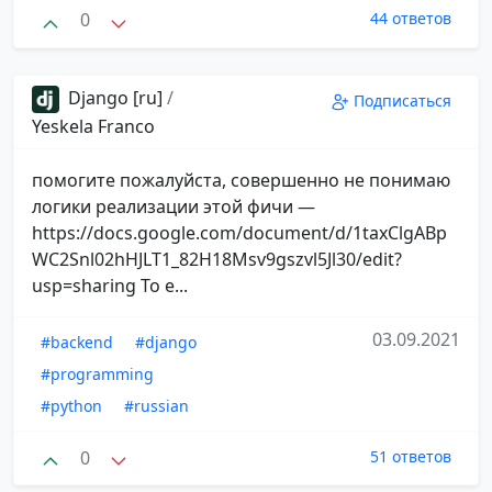
0
44 ответов
Django [ru]
/
Подписаться
Yeskela Franco
помогите пожалуйста, совершенно не понимаю
логики реализации этой фичи —
https://docs.google.com/document/d/1taxClgABp
WC2Snl02hHJLT1_82H18Msv9gszvl5Jl30/edit?
usp=sharing То е...
03.09.2021
#backend
#django
#programming
#python
#russian
0
51 ответов