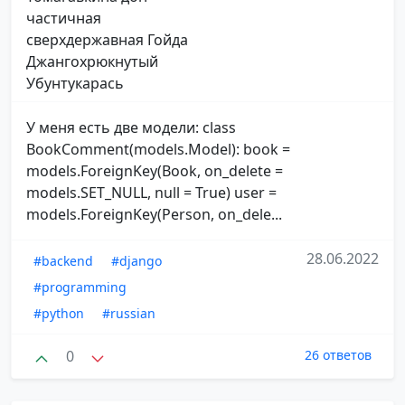
частичная
сверхдержавная Гойда
Джангохрюкнутый
Убунтукарась
У меня есть две модели: class
BookComment(models.Model): book =
models.ForeignKey(Book, on_delete =
models.SET_NULL, null = True) user =
models.ForeignKey(Person, on_dele...
28.06.2022
#backend
#django
#programming
#python
#russian
0
26 ответов