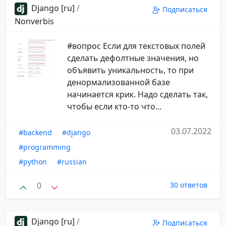
Django [ru]
/
Подписаться
Nonverbis
#вопрос Если для текстовых полей
сделать дефолтные значения, но
объявить уникальность, то при
денормализованной базе
начинается крик. Надо сделать так,
чтобы если кто-то что...
03.07.2022
#backend
#django
#programming
#python
#russian
0
30 ответов
Django [ru]
/
Подписаться