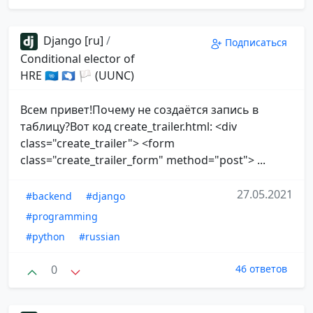
Django [ru]
/
Подписаться
Conditional elector of
HRE 🇺🇳 🇦🇶 🏳 (UUNC)
Всем привет!Почему не создаётся запись в
таблицу?Вот код create_trailer.html: <div
class="create_trailer"> <form
class="create_trailer_form" method="post"> ...
27.05.2021
#backend
#django
#programming
#python
#russian
0
46 ответов