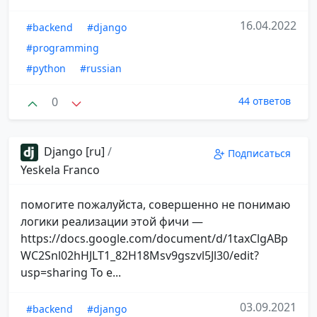
16.04.2022
#backend
#django
#programming
#python
#russian
0
44 ответов
Django [ru]
/
Подписаться
Yeskela Franco
помогите пожалуйста, совершенно не понимаю
логики реализации этой фичи —
https://docs.google.com/document/d/1taxClgABp
WC2Snl02hHJLT1_82H18Msv9gszvl5Jl30/edit?
usp=sharing То е...
03.09.2021
#backend
#django