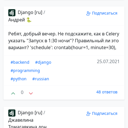
Django [ru]
/
Подписаться
Андрей 🐍
Ребят, добрый вечер. Не подскажите, как в Celery
указать "Запуск в 1:30 ночи"? Правильный ли это
вариант? 'schedule': crontab(hour=1, minute=30),
25.07.2021
#backend
#django
#programming
#python
#russian
0
48 ответов
Django [ru]
/
Подписаться
Джавелина
Томагавкина дон