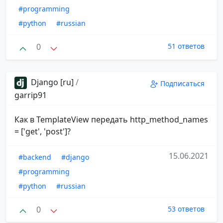
#programming
#python
#russian
0
51 ответов
Django [ru]
/
Подписаться
garrip91
Как в TemplateView передать http_method_names
= ['get', 'post']?
15.06.2021
#backend
#django
#programming
#python
#russian
0
53 ответов