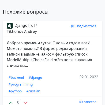
Похожие вопросы
Django [ru]
/
Подписаться
Tikhonov Andrey
Доброго времени суток! С новым годом всех!
Можете помочь? В форме редактирования
записи в админке, аяксом фильтрую список
ModelMultipleChoiceField m2m поля, значения
списка вы...
02.01.2022
#backend
#django
#programming
#python
#russian
0
49 ответов