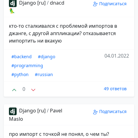
Django [ru]
/
dnacd
Подписаться
🦜
кто-то сталкивался с проблемой импортов в
джанге, с другой аппликации? отказывается
импортить ни вкакую
04.01.2022
#backend
#django
#programming
#python
#russian
0
49 ответов
Django [ru]
/
Pavel
Подписаться
Maslo
про импорт с точкой не понял, о чем ты?