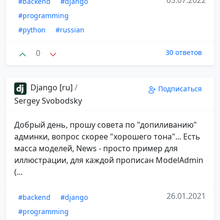
#backend
#django
#programming
#python
#russian
0
30 ответов
Django [ru]
/
Подписаться
Sergey Svobodsky
Добрый день, прошу совета по "допиливанию"
админки, вопрос скорее "хорошего тона"... Есть
масса моделей, News - просто пример для
иллюстрации, для каждой прописан ModelAdmin
(...
26.01.2021
#backend
#django
#programming