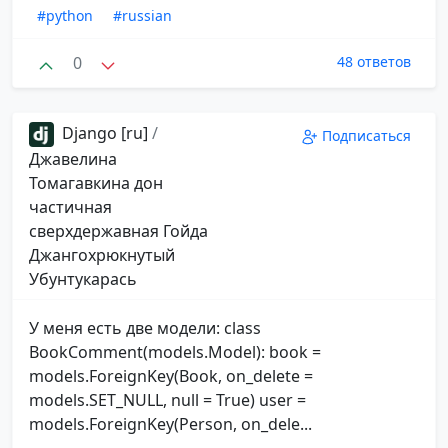
#python
#russian
0
48 ответов
Django [ru]
/
Подписаться
Джавелина
Томагавкина дон
частичная
сверхдержавная Гойда
Джангохрюкнутый
Убунтукарась
У меня есть две модели: class
BookComment(models.Model): book =
models.ForeignKey(Book, on_delete =
models.SET_NULL, null = True) user =
models.ForeignKey(Person, on_dele...