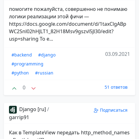
помогите пожалуйста, совершенно не понимаю
логики реализации этой фичи —
https://docs.google.com/document/d/1taxClgABp
WC2Snl02hHJLT1_82H18Msv9gszvl5Jl30/edit?
usp=sharing То е...
03.09.2021
#backend
#django
#programming
#python
#russian
0
51 ответов
Django [ru]
/
Подписаться
garrip91
Как в TemplateView передать http_method_names