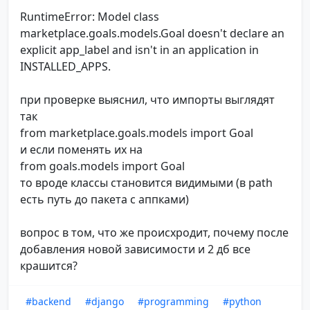
RuntimeError: Model class
marketplace.goals.models.Goal doesn't declare an
explicit app_label and isn't in an application in
INSTALLED_APPS.
при проверке выяснил, что импорты выглядят
так
from marketplace.goals.models import Goal
и если поменять их на
from goals.models import Goal
то вроде классы становится видимыми (в path
есть путь до пакета c аппками)
вопрос в том, что же происхродит, почему после
добавления новой зависимости и 2 дб все
крашится?
#backend
#django
#programming
#python