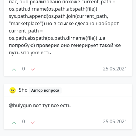
пас, оно реализовано похоже current_path =
os.path.dirname(os.path.abspath(file))
sys.path.append(os.path.join(current_path,
"marketplace")) но в cсылке сделано наоборот
current_path =
os.path.abspath(os.path.dirname(file)) ша
попробую) проверил оно генерирует такой же
путь что уже есть
0
25.05.2021
Sho
Автор вопроса
@hulygun вот тут все есть
0
25.05.2021