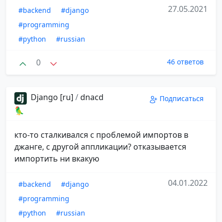
27.05.2021
#backend
#django
#programming
#python
#russian
0
46 ответов
Django [ru]
/
dnacd
Подписаться
🦜
кто-то сталкивался с проблемой импортов в
джанге, с другой аппликации? отказывается
импортить ни вкакую
04.01.2022
#backend
#django
#programming
#python
#russian