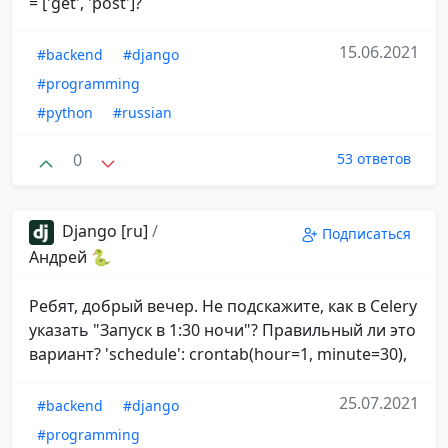
= ['get', 'post']?
15.06.2021
#backend
#django
#programming
#python
#russian
0
53 ответов
Django [ru]
/
Подписаться
Андрей 🐍
Ребят, добрый вечер. Не подскажите, как в Celery
указать "Запуск в 1:30 ночи"? Правильный ли это
вариант? 'schedule': crontab(hour=1, minute=30),
25.07.2021
#backend
#django
#programming