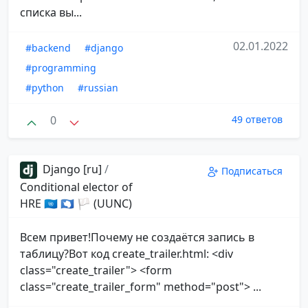
списка вы...
02.01.2022
#backend
#django
#programming
#python
#russian
0
49 ответов
Django [ru]
/
Подписаться
Conditional elector of
HRE 🇺🇳 🇦🇶 🏳 (UUNC)
Всем привет!Почему не создаётся запись в
таблицу?Вот код create_trailer.html: <div
class="create_trailer"> <form
class="create_trailer_form" method="post"> ...