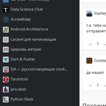
Data Science Chat
Stanle
Ассемблер
т.е. тебе
Android Architecture
отправлят
Laravel для начинающих
0
Церковь метрик
Dart & Flutter
Guse
QA — русскоговорящее сооб...
да нашел
Tarantool
0
pro.elixir
Python Flask
Похожи