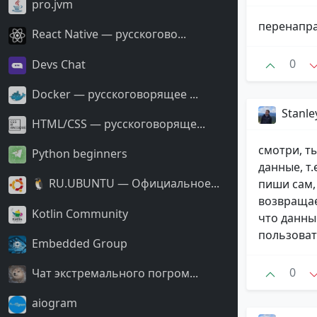
pro.jvm
перенапра
React Native — русскогово...
0
Devs Chat
Docker — русскоговорящее ...
Stanle
HTML/CSS — русскоговоряще...
смотри, т
Python beginners
данные, т
🐧 RU.UBUNTU — Официальное...
пиши сам,
возвращае
Kotlin Community
что данны
пользоват
Embedded Group
0
Чат экстремального погром...
aiogram