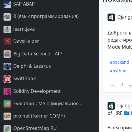
SAP ABAP
R (язык программирования)
Django
learn.java
Доброго в
редактиро
DevsHelper
ModelMulti
Big Data Science :: AI / ...
#backend
Delphi & Lazarus
#python
SwiftBook
0
Solidity Development
Evolution CMS официальное...
Django
of HRE 🇺🇳
pro.net (former COM+)
Всем прив
OpenStreetMap RU