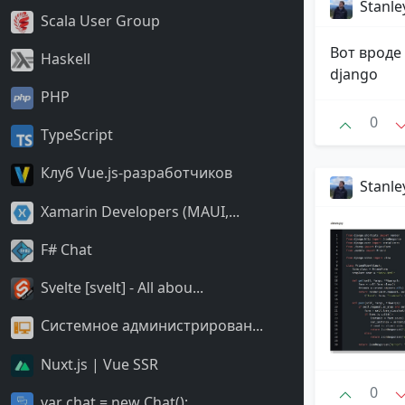
Stanle
Scala User Group
Вот вроде 
Haskell
django
PHP
0
TypeScript
Клуб Vue.js-разработчиков
Stanle
Xamarin Developers (MAUI,...
F# Chat
Svelte [svelt] - All abou...
Системное администрирован...
Nuxt.js | Vue SSR
0
var chat = new Chat();