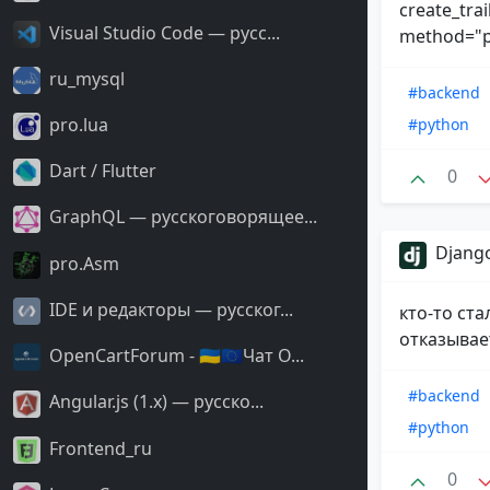
create_trai
Visual Studio Code — русс...
method="po
ru_mysql
#backend
pro.lua
#python
Dart / Flutter
0
GraphQL — русскоговорящее...
Django
pro.Asm
IDE и редакторы — русског...
кто-то ст
отказывае
OpenCartForum - 🇺🇦🇪🇺Чат O...
#backend
Angular.js (1.x) — русско...
#python
Frontend_ru
0