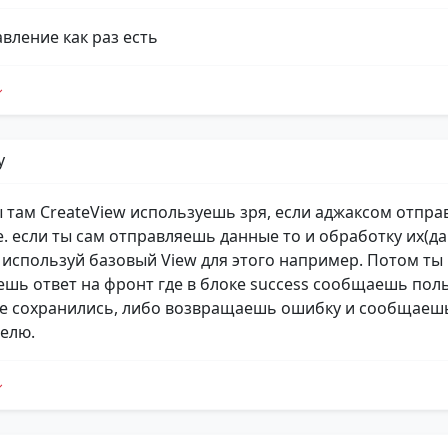
вление как раз есть
y
ы там CreateView используешь зря, если аджаксом отпр
.е. если ты сам отправляешь данные то и обработку их(д
 используй базовый View для этого например. Потом ты
шь ответ на фронт где в блоке success сообщаешь пол
е сохранились, либо возвращаешь ошибку и сообщаешь
елю.