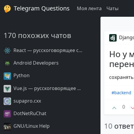
Telegram Questions
Моя лента
Чаты
170 похожих чатов
Django
React — русскоговорящее с...
Но у 
перен
Android Developers
Python
сохранять
Vue.js — русскоговорящее ...
#backend
supapro.cxx
0
DotNetRuChat
10
отве
GNU/Linux Help