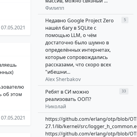
массив, можно связный ...
Филипп
Недавно Google Project Zero
5
07.05.2021
нашёл багу в SQLite с
помощью LLM, о чём
достаточно было шумно в
определённых интернетах,
которые сопровождались
рассказами, что скоро всех
авляешь
"ибешни...
анных)
Alex Sherbakov
ьзователю
Ребят в СИ можно
33
 об этом
реализовать ООП?
Николай
07.05.2021
https://github.com/erlang/otp/blob/OT
27.1/lib/kernel/src/logger_h_common.e
https://github.com/erlang/otp/blob/OT