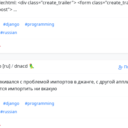
ler.html: <div class="create_trailer"> <form class="create_tr
st"> ...
#django
#programming
#russian
 [ru]
/
dnacd 🦜
П
алкивался с проблемой импортов в джанге, с другой апп
тся импортить ни вкакую
#django
#programming
#russian