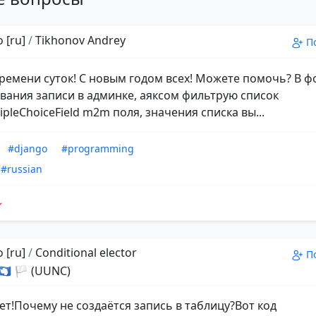
 [ru]
/
Tikhonov Andrey
П
ремени суток! С новым годом всех! Можете помочь? В 
вания записи в админке, аяксом фильтрую список
pleChoiceField m2m поля, значения списка вы...
#django
#programming
#russian
 [ru]
/
Conditional elector
П
 🇦🇶 🏳 (UUNC)
ет!Почему не создаётся запись в таблицу?Вот код