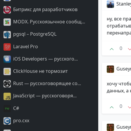
Stanle
Битрикс для разработчиков
ну, все п
MODX. Русскоязычное сообщ...
отрабатыв
перенапра
pgsql – PostgreSQL
Laravel Pro
0
iOS Developers — русского...
Guse
ClickHouse не тормозит
Rust — русскоговорящее со...
хочу чтоб
данных, а
JavaScript — русскоговоря...
0
С#
pro.cxx
Guse