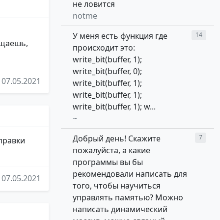
не ловится
notme
У меня есть функция где
14
ащаешь,
происходит это:
write_bit(buffer, 1);
write_bit(buffer, 0);
07.05.2021
write_bit(buffer, 1);
write_bit(buffer, 1);
write_bit(buffer, 1); w...
~
Добрый день! Скажите
7
правки
пожалуйста, а какие
программы вы бы
рекомендовали написать для
07.05.2021
того, чтобы научиться
управлять памятью? Можно
написать динамический