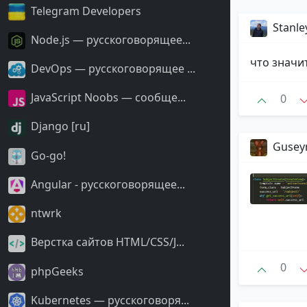
Telegram Developers
Stanle
Node.js — русскоговорящее...
что значи
DevOps — русскоговорящее ...
JavaScript Noobs — сообще...
0
Django [ru]
Guse
Go-go!
Angular - русскоговорящее...
ntwrk
Верстка сайтов HTML/CSS/J...
0
phpGeeks
Kubernetes — русскоговоря...