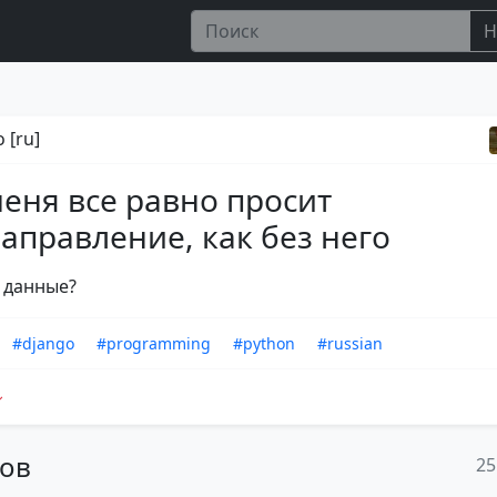
Н
 [ru]
меня все равно просит
аправление, как без него
 данные?
#django
#programming
#python
#russian
тов
25