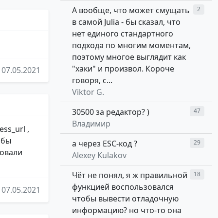
А вообще, что может смущать
2
в самой Julia - бы сказал, что
нет единого стандартного
подхода по многим моментам,
поэтому многое выглядит как
"хаки" и произвол. Короче
07.05.2021
говоря, с...
Viktor G.
30500 за редактор? )
47
Владимир
ss_url ,
обы
а через ESC-код ?
29
товали
Alexey Kulakov
Чёт не понял, я ж правильной
18
функцией воспользовался
07.05.2021
чтобы вывести отладочную
информацию? но что-то она