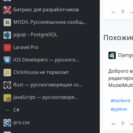
Битрикс для разработчиков
0
MODX. Русскоязычное сообщ...
pgsql – PostgreSQL
Похожи
Laravel Pro
Django
iOS Developers — русского...
Доброго в
ClickHouse не тормозит
редактиро
Rust — русскоговорящее со...
ModelMulti
JavaScript — русскоговоря...
#backend
#python
С#
pro.cxx
0