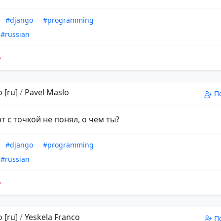
#django
#programming
#russian
 [ru]
/
Pavel Maslo
П
т с точкой не понял, о чем ты?
#django
#programming
#russian
 [ru]
/
Yeskela Franco
П