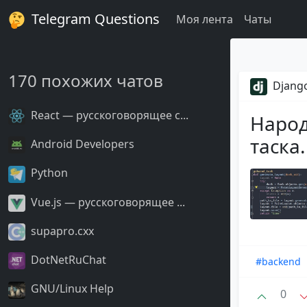
Telegram Questions
Моя лента
Чаты
170 похожих чатов
Django
React — русскоговорящее с...
Народ
таска
Android Developers
Python
Vue.js — русскоговорящее ...
supapro.cxx
DotNetRuChat
#backend
GNU/Linux Help
0