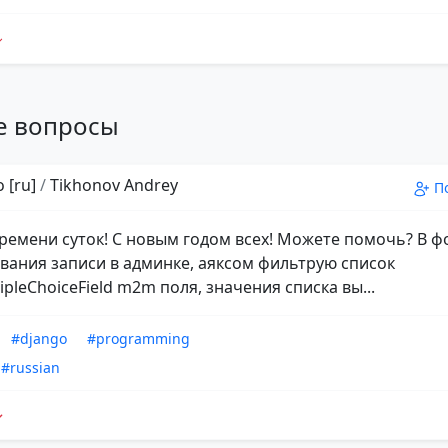
е вопросы
 [ru]
/
Tikhonov Andrey
П
ремени суток! С новым годом всех! Можете помочь? В 
вания записи в админке, аяксом фильтрую список
pleChoiceField m2m поля, значения списка вы...
#django
#programming
#russian