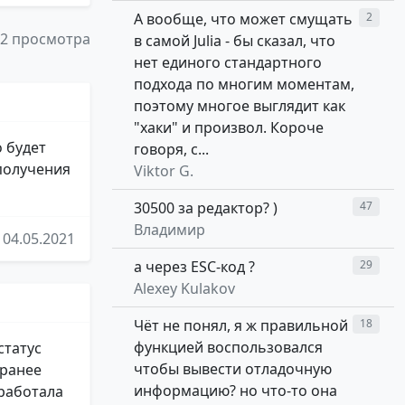
А вообще, что может смущать
2
22 просмотра
в самой Julia - бы сказал, что
нет единого стандартного
подхода по многим моментам,
поэтому многое выглядит как
"хаки" и произвол. Короче
о будет
говоря, с...
получения
Viktor G.
30500 за редактор? )
47
Владимир
04.05.2021
а через ESC-код ?
29
Alexey Kulakov
Чёт не понял, я ж правильной
18
функцией воспользовался
статус
чтобы вывести отладочную
 ранее
информацию? но что-то она
тработала