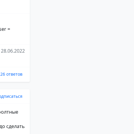
ser =
28.06.2022
26 ответов
одписаться
ефолтные
до сделать