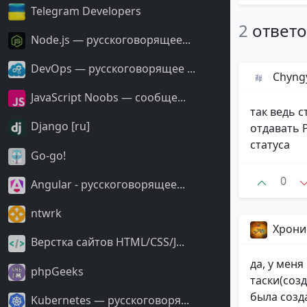
Telegram Developers
2
ответ
Node.js — русскоговорящее...
DevOps — русскоговорящее ...
Chyng
JavaScript Noobs — сообще...
так ведь с
Django [ru]
отдавать 
статуса
Go-go!
0
Angular - русскоговорящее...
ntwrk
Хрони
Верстка сайтов HTML/CSS/J...
да, у меня
phpGeeks
таски(созд
была созд
Kubernetes — русскоговоря...