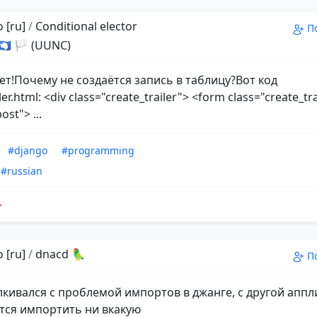
 [ru]
/
Conditional elector
П
 🇦🇶 🏳 (UUNC)
ет!Почему не создаётся запись в таблицу?Вот код
ler.html: <div class="create_trailer"> <form class="create_tr
st"> ...
#django
#programming
#russian
 [ru]
/
dnacd 🦜
П
алкивался с проблемой импортов в джанге, с другой апп
тся импортить ни вкакую