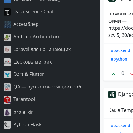
Data Science Chat
помогите 
фичи —
Ассемблер
https://d
szvl5Jl30/e
Android Architecture
Laravel для начинающих
#backend
#python
Церковь метрик
0
Dart & Flutter
QA — русскоговорящее сооб...
Django
Tarantool
Как в Temp
pro.elixir
Python Flask
#backend