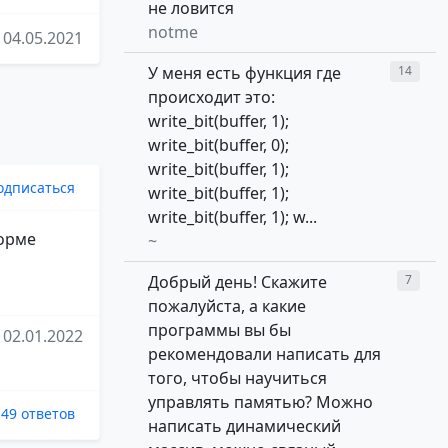
не ловится
notme
04.05.2021
У меня есть функция где
14
происходит это:
write_bit(buffer, 1);
write_bit(buffer, 0);
write_bit(buffer, 1);
одписаться
write_bit(buffer, 1);
write_bit(buffer, 1); w...
форме
~
Добрый день! Скажите
7
пожалуйста, а какие
программы вы бы
02.01.2022
рекомендовали написать для
того, чтобы научиться
управлять памятью? Можно
49 ответов
написать динамический