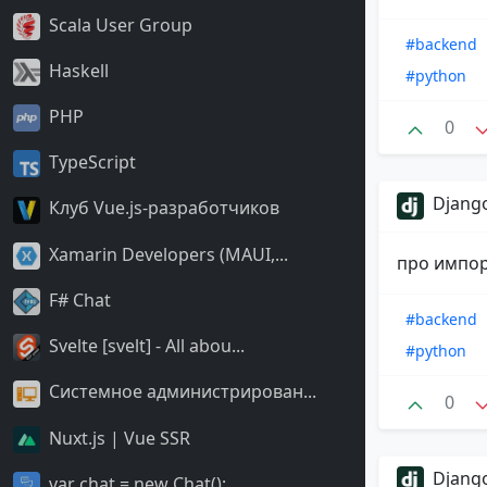
Scala User Group
#backend
Haskell
#python
PHP
0
TypeScript
Django
Клуб Vue.js-разработчиков
Xamarin Developers (MAUI,...
про импор
F# Chat
#backend
Svelte [svelt] - All abou...
#python
Системное администрирован...
0
Nuxt.js | Vue SSR
Django
var chat = new Chat();