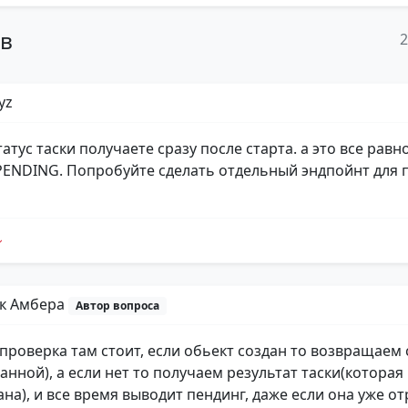
ов
yz
татус таски получаете сразу после старта. а это все равн
PENDING. Попробуйте сделать отдельный эндпойнт для 
к Амбера
Автор вопроса
 проверка там стоит, если обьект создан то возвращаем 
анной), а если нет то получаем результат таски(которая
ана), и все время выводит пендинг, даже если она уже о