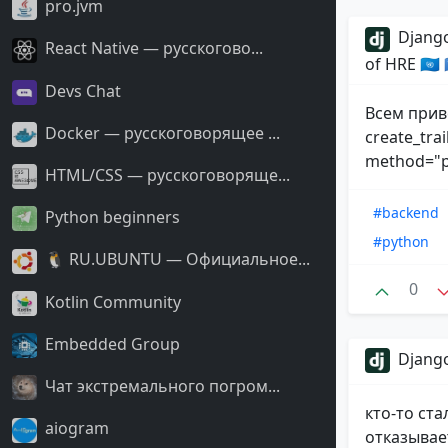
pro.jvm
Django
React Native — русскогово...
of HRE 🇺🇳
Devs Chat
Всем прив
Docker — русскоговорящее ...
create_trai
method="po
HTML/CSS — русскоговоряще...
#backend
Python beginners
#python
🐧 RU.UBUNTU — Официальное...
0
Kotlin Community
Embedded Group
Django
Чат экстремального погром...
кто-то ст
aiogram
отказывае