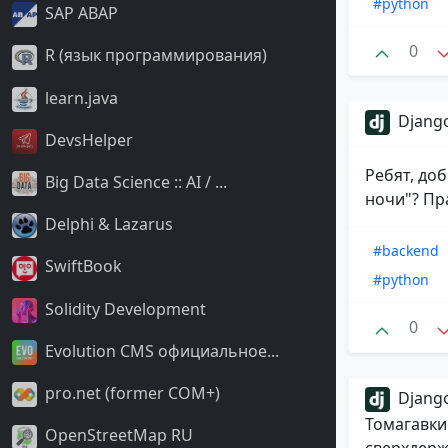
#python
SAP ABAP
0
R (язык программирования)
learn.java
Django
DevsHelper
Ребят, доб
Big Data Science :: AI / ...
ночи"? Пра
Delphi & Lazarus
#backend
SwiftBook
#python
Solidity Development
0
Evolution CMS официальное...
pro.net (former COM+)
Django
Томагавки
OpenStreetMap RU