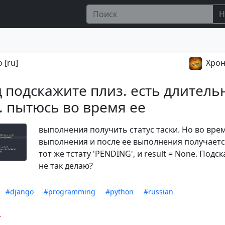
Н
 [ru]
Хрон
 подскажите плиз. есть длитель
.. пытюсь во время ее
выполнения получить статус таски. Но во вре
выполнения и после ее выполнения получаетс
тот же тстату 'PENDING', и result = None. Подс
не так делаю?
#django
#programming
#python
#russian