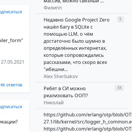
массив, можно связный ...
Филипп
одписаться
Недавно Google Project Zero
5
нашёл багу в SQLite с
помощью LLM, о чём
ailer_form"
достаточно было шумно в
определённых интернетах,
которые сопровождались
27.05.2021
рассказами, что скоро всех
"ибешни...
Alex Sherbakov
46 ответов
Ребят в СИ можно
33
реализовать ООП?
Николай
одписаться
https://github.com/erlang/otp/blob/OT
ликации?
27.1/lib/kernel/src/logger_h_common.e
https://github.com/erlang/otp/blob/OT