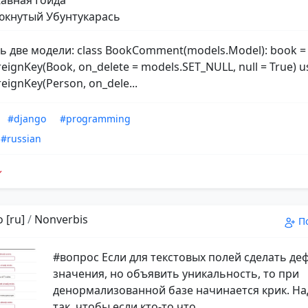
авная Гойда
кнутый Убунтукарась
ть две модели: class BookComment(models.Model): book =
eignKey(Book, on_delete = models.SET_NULL, null = True) u
eignKey(Person, on_dele...
#django
#programming
#russian
 [ru]
/
Nonverbis
П
#вопрос Если для текстовых полей сделать д
значения, но объявить уникальность, то при
денормализованной базе начинается крик. На
так, чтобы если кто-то что...