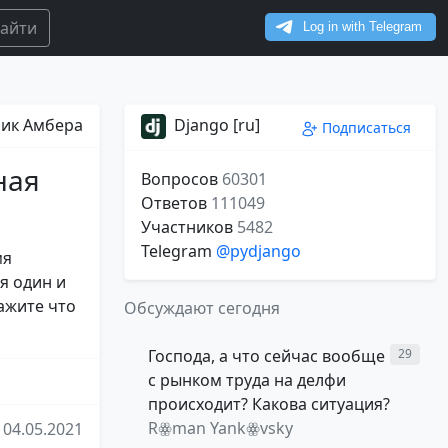
айти
ик Амбера
Django [ru]
Подписаться
ная
Вопросов
60301
Ответов
111049
Участников
5482
Telegram
@pydjango
мя
я один и
кажите что
Обсуждают сегодня
Господа, а что сейчас вообще
29
с рынком труда на делфи
происходит? Какова ситуация?
Rꙮman Yankꙮvsky
04.05.2021