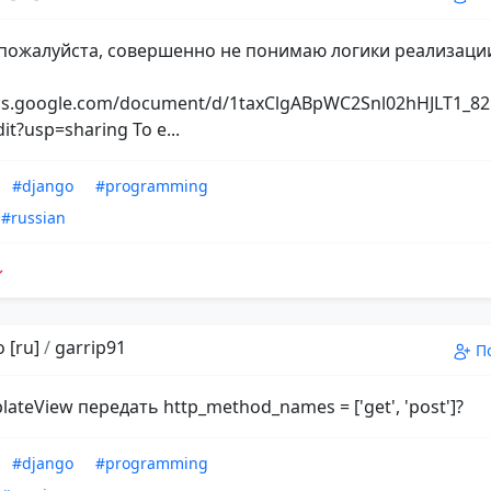
пожалуйста, совершенно не понимаю логики реализаци
ocs.google.com/document/d/1taxClgABpWC2Snl02hHJLT1_
dit?usp=sharing То е...
#django
#programming
#russian
 [ru]
/
garrip91
П
lateView передать http_method_names = ['get', 'post']?
#django
#programming