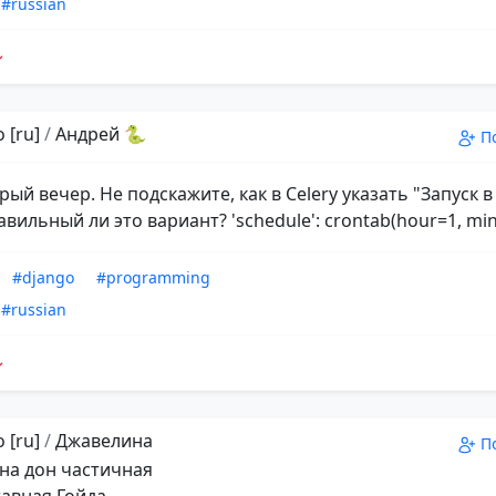
#russian
 [ru]
/
Андрей 🐍
П
рый вечер. Не подскажите, как в Celery указать "Запуск в
вильный ли это вариант? 'schedule': crontab(hour=1, min
#django
#programming
#russian
 [ru]
/
Джавелина
П
на дон частичная