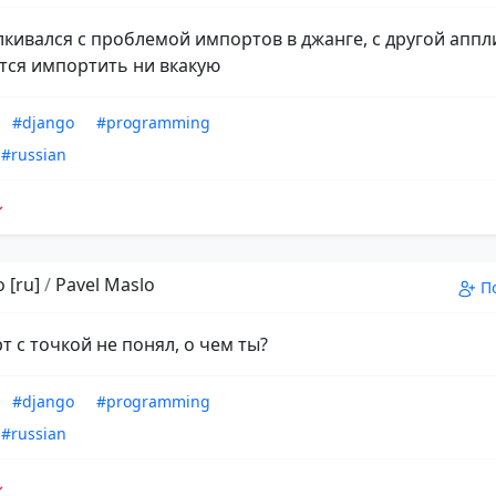
алкивался с проблемой импортов в джанге, с другой апп
тся импортить ни вкакую
#django
#programming
#russian
 [ru]
/
Pavel Maslo
П
т с точкой не понял, о чем ты?
#django
#programming
#russian