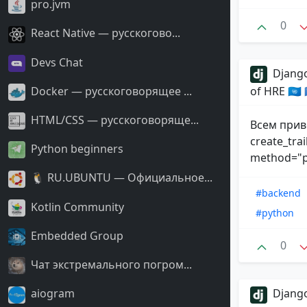
pro.jvm
0
React Native — русскогово...
Devs Chat
Django
Docker — русскоговорящее ...
of HRE 🇺🇳
HTML/CSS — русскоговоряще...
Всем прив
create_trai
Python beginners
method="po
🐧 RU.UBUNTU — Официальное...
#backend
Kotlin Community
#python
Embedded Group
0
Чат экстремального погром...
aiogram
Django