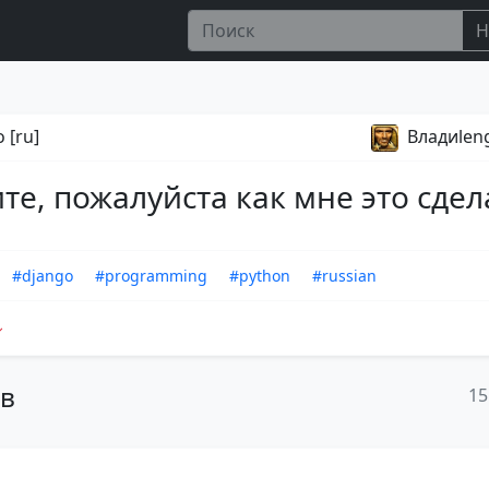
Н
 [ru]
Владиlen
те, пожалуйста как мне это сдел
#django
#programming
#python
#russian
ов
15