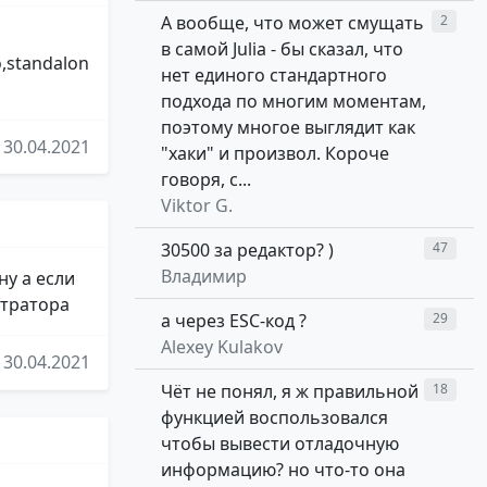
А вообще, что может смущать
2
в самой Julia - бы сказал, что
o,standalon
нет единого стандартного
подхода по многим моментам,
поэтому многое выглядит как
30.04.2021
"хаки" и произвол. Короче
говоря, с...
Viktor G.
30500 за редактор? )
47
Владимир
ну а если
стратора
а через ESC-код ?
29
Alexey Kulakov
30.04.2021
Чёт не понял, я ж правильной
18
функцией воспользовался
чтобы вывести отладочную
информацию? но что-то она