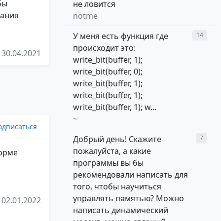
бы
не ловится
вания
notme
У меня есть функция где
14
происходит это:
30.04.2021
write_bit(buffer, 1);
write_bit(buffer, 0);
write_bit(buffer, 1);
write_bit(buffer, 1);
write_bit(buffer, 1); w...
~
одписаться
Добрый день! Скажите
7
пожалуйста, а какие
форме
программы вы бы
рекомендовали написать для
того, чтобы научиться
управлять памятью? Можно
02.01.2022
написать динамический