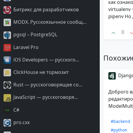
как ознако
virtualenv
Битрикс для разработчиков
pipenv Но 
MODX. Русскоязычное сообщ...
0
pgsql – PostgreSQL
Laravel Pro
Похожи
iOS Developers — русского...
ClickHouse не тормозит
Django
Rust — русскоговорящее со...
Доброго в
JavaScript — русскоговоря...
редактиро
ModelMulti
С#
#backend
pro.cxx
#python