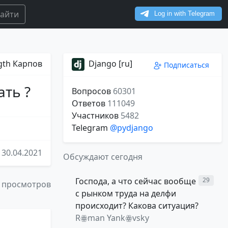
айти
gth Карпов
Django [ru]
Подписаться
ать ?
Вопросов
60301
Ответов
111049
Участников
5482
Telegram
@pydjango
30.04.2021
Обсуждают сегодня
Господа, а что сейчас вообще
29
 просмотров
с рынком труда на делфи
происходит? Какова ситуация?
Rꙮman Yankꙮvsky