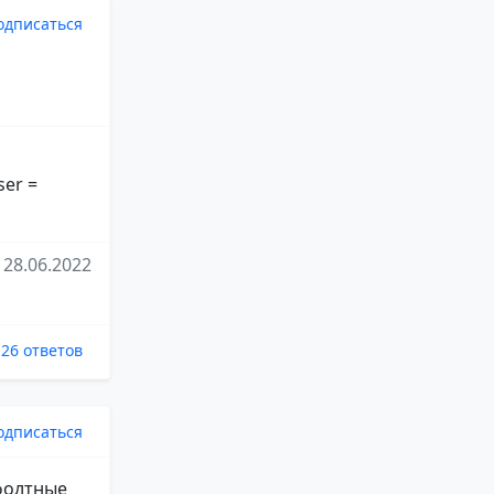
одписаться
ser =
28.06.2022
26 ответов
одписаться
ефолтные