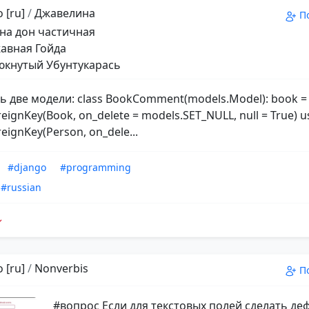
 [ru]
/
Джавелина
П
на дон частичная
авная Гойда
кнутый Убунтукарась
ть две модели: class BookComment(models.Model): book =
eignKey(Book, on_delete = models.SET_NULL, null = True) u
eignKey(Person, on_dele...
#django
#programming
#russian
 [ru]
/
Nonverbis
П
#вопрос Если для текстовых полей сделать д