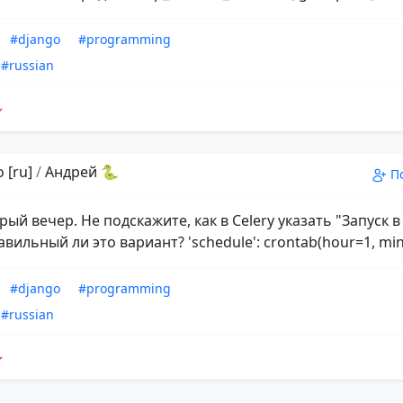
#django
#programming
#russian
 [ru]
/
Андрей 🐍
П
рый вечер. Не подскажите, как в Celery указать "Запуск в
вильный ли это вариант? 'schedule': crontab(hour=1, min
#django
#programming
#russian