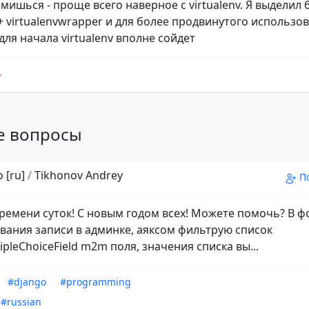
мишься - проще всего наверное с virtualenv. Я выделил 
 + virtualenvwrapper и для более продвинутого использо
для начала virtualenv вполне сойдет
е вопросы
 [ru]
/
Tikhonov Andrey
П
ремени суток! С новым годом всех! Можете помочь? В 
вания записи в админке, аяксом фильтрую список
pleChoiceField m2m поля, значения списка вы...
#django
#programming
#russian