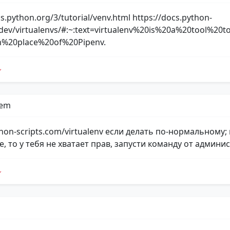
cs.python.org/3/tutorial/venv.html https://docs.python-
dev/virtualenvs/#:~:text=virtualenv%20is%20a%20tool%20t
%20place%20of%20Pipenv.
Dem
thon-scripts.com/virtualenv если делать по-нормальному; 
, то у тебя не хватает прав, запусти команду от админи