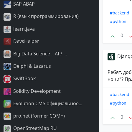
SAP ABAP
#backend
R (язык программирования)
#python
learn.java
0
DevsHelper
Big Data Science :: AI / ...
Django
Delphi & Lazarus
Ребят, доб
SwiftBook
ночи"? Пра
Solidity Development
#backend
Evolution CMS официальное...
#python
pro.net (former COM+)
0
OpenStreetMap RU