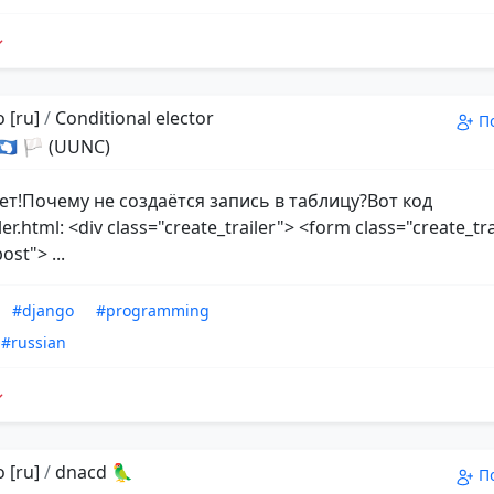
 [ru]
/
Conditional elector
П
 🇦🇶 🏳 (UUNC)
ет!Почему не создаётся запись в таблицу?Вот код
ler.html: <div class="create_trailer"> <form class="create_tr
st"> ...
#django
#programming
#russian
 [ru]
/
dnacd 🦜
П