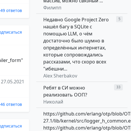
массив, можно связный ...
Филипп
49 ответов
Недавно Google Project Zero
5
нашёл багу в SQLite с
одписаться
помощью LLM, о чём
достаточно было шумно в
определённых интернетах,
которые сопровождались
ailer_form"
рассказами, что скоро всех
"ибешни...
Alex Sherbakov
27.05.2021
Ребят в СИ можно
33
реализовать ООП?
Николай
46 ответов
https://github.com/erlang/otp/blob/OT
27.1/lib/kernel/src/logger_h_common.e
одписаться
https://github.com/erlang/otp/blob/OT