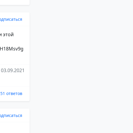
одписаться
и этой
82H18Msv9g
03.09.2021
51 ответов
одписаться