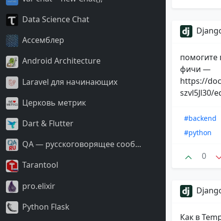
Data Science Chat
Django
Ассемблер
помогите 
Android Architecture
фичи —
https://d
Laravel для начинающих
szvl5Jl30/e
Церковь метрик
#backend
Dart & Flutter
#python
QA — русскоговорящее сооб...
0
Tarantool
pro.elixir
Django
Python Flask
Как в Temp