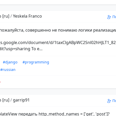
 [ru]
/
Yeskela Franco
П
пожалуйста, совершенно не понимаю логики реализаци
ocs.google.com/document/d/1taxClgABpWC2Snl02hHJLT1_
dit?usp=sharing То е...
#django
#programming
#russian
 [ru]
/
garrip91
П
lateView передать http_method_names = ['get', 'post']?