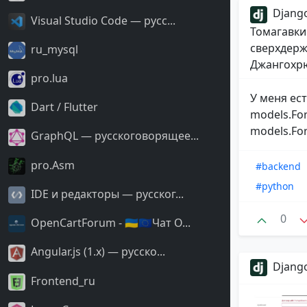
Django
Visual Studio Code — русс...
Томагавки
сверхдерж
ru_mysql
Джангохрю
pro.lua
У меня ес
Dart / Flutter
models.For
models.For
GraphQL — русскоговорящее...
pro.Asm
#backend
#python
IDE и редакторы — русског...
0
OpenCartForum - 🇺🇦🇪🇺Чат O...
Angular.js (1.x) — русско...
Django
Frontend_ru