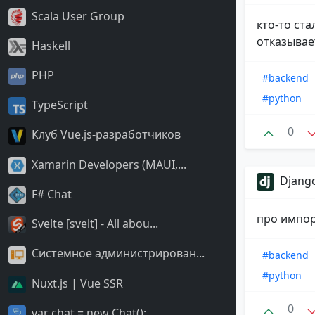
Scala User Group
кто-то ст
отказывае
Haskell
PHP
#backend
#python
TypeScript
0
Клуб Vue.js-разработчиков
Xamarin Developers (MAUI,...
Django
F# Chat
про импор
Svelte [svelt] - All abou...
Системное администрирован...
#backend
#python
Nuxt.js | Vue SSR
0
var chat = new Chat();