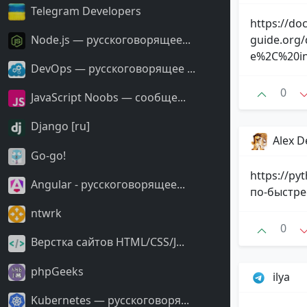
Telegram Developers
https://do
Node.js — русскоговорящее...
guide.org/
e%2C%20in
DevOps — русскоговорящее ...
0
JavaScript Noobs — сообще...
Django [ru]
Alex 
Go-go!
https://py
Angular - русскоговорящее...
по-быстрее
ntwrk
0
Верстка сайтов HTML/CSS/J...
phpGeeks
ilya
Kubernetes — русскоговоря...