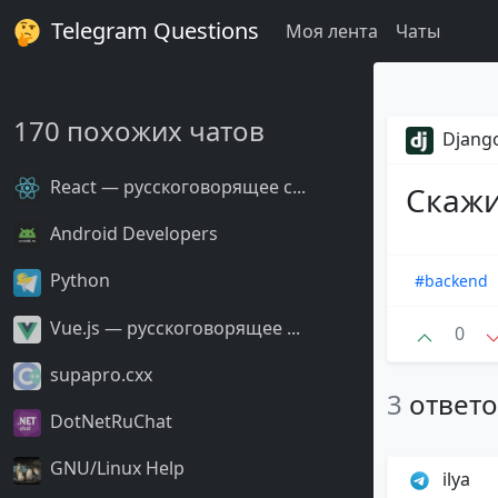
Telegram Questions
Моя лента
Чаты
170 похожих чатов
Django
React — русскоговорящее с...
Скажи
Android Developers
Python
#backend
Vue.js — русскоговорящее ...
0
supapro.cxx
3
ответ
DotNetRuChat
GNU/Linux Help
ilya