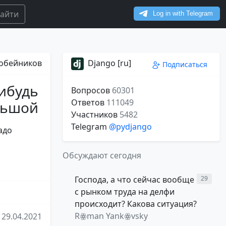
айти
обейников
Django [ru]
Подписаться
нибудь
Вопросов
60301
Ответов
111049
ольшой
Участников
5482
Telegram
@pydjango
адо
Обсуждают сегодня
Господа, а что сейчас вообще
29
с рынком труда на делфи
происходит? Какова ситуация?
Rꙮman Yankꙮvsky
29.04.2021