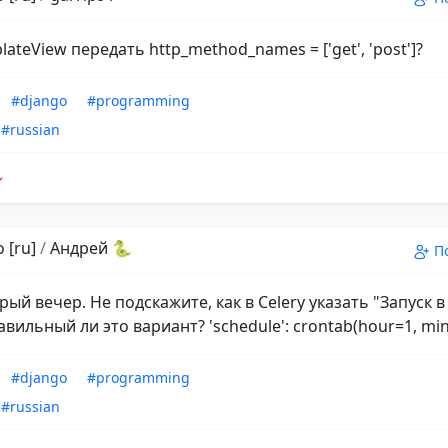
lateView передать http_method_names = ['get', 'post']?
#django
#programming
#russian
 [ru]
/
Андрей 🐍
П
рый вечер. Не подскажите, как в Celery указать "Запуск в
вильный ли это вариант? 'schedule': crontab(hour=1, min
#django
#programming
#russian