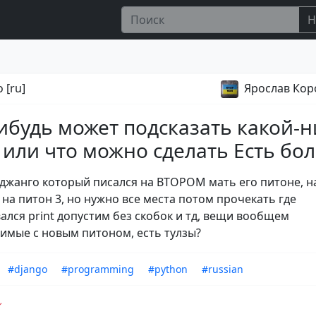
Н
 [ru]
Ярослав Кор
ибудь может подсказать какой-
 или что можно сделать Есть б
 джанго который писался на ВТОРОМ мать его питоне, н
 на питон 3, но нужно все места потом прочекать где
ался print допустим без скобок и тд, вещи вообщем
имые с новым питоном, есть тулзы?
#django
#programming
#python
#russian