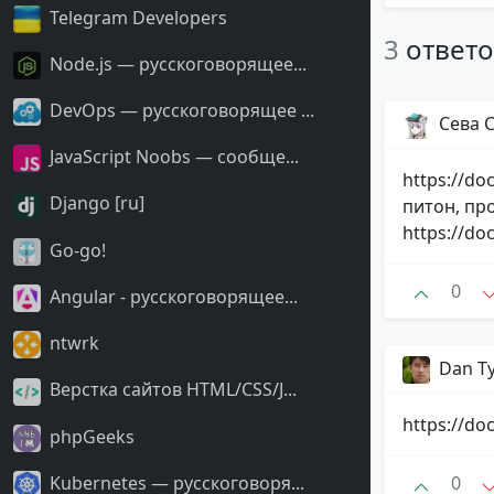
Telegram Developers
3
ответ
Node.js — русскоговорящее...
DevOps — русскоговорящее ...
Сева 
JavaScript Noobs — сообще...
https://do
Django [ru]
питон, пр
https://do
Go-go!
0
Angular - русскоговорящее...
ntwrk
Dan T
Верстка сайтов HTML/CSS/J...
https://do
phpGeeks
Kubernetes — русскоговоря...
0