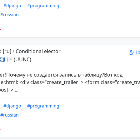
#django
#programming
#russian
 [ru]
/
Conditional elector
П
 🇦🇶 🏳 (UUNC)
ет!Почему не создаётся запись в таблицу?Вот код
ler.html: <div class="create_trailer"> <form class="create_tr
st"> ...
#django
#programming
#russian