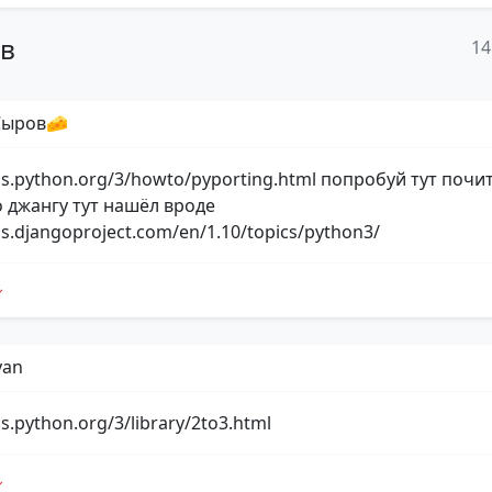
ов
14
Сыров🧀
cs.python.org/3/howto/pyporting.html попробуй тут почи
о джангу тут нашёл вроде
cs.djangoproject.com/en/1.10/topics/python3/
yan
cs.python.org/3/library/2to3.html