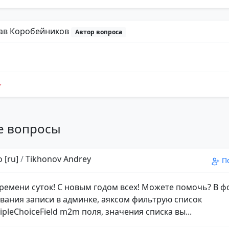
ав Коробейников
Автор вопроса
е вопросы
 [ru]
/
Tikhonov Andrey
П
ремени суток! С новым годом всех! Можете помочь? В 
вания записи в админке, аяксом фильтрую список
pleChoiceField m2m поля, значения списка вы...