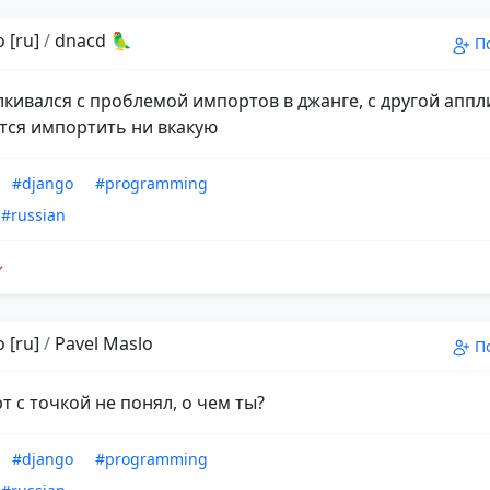
 [ru]
/
dnacd 🦜
П
алкивался с проблемой импортов в джанге, с другой апп
тся импортить ни вкакую
#django
#programming
#russian
 [ru]
/
Pavel Maslo
П
т с точкой не понял, о чем ты?
#django
#programming