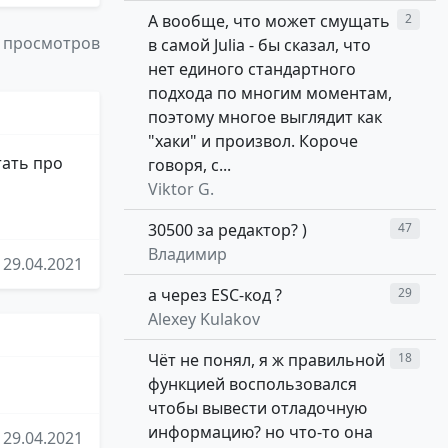
А вообще, что может смущать
2
 просмотров
в самой Julia - бы сказал, что
нет единого стандартного
подхода по многим моментам,
поэтому многое выглядит как
"хаки" и произвол. Короче
тать про
говоря, с...
Viktor G.
30500 за редактор? )
47
Владимир
29.04.2021
а через ESC-код ?
29
Alexey Kulakov
Чёт не понял, я ж правильной
18
функцией воспользовался
чтобы вывести отладочную
информацию? но что-то она
29.04.2021