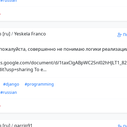
#russian
 [ru]
/
Yeskela Franco
П
пожалуйста, совершенно не понимаю логики реализаци
ocs.google.com/document/d/1taxClgABpWC2Snl02hHJLT1_
dit?usp=sharing То е...
#django
#programming
#russian
 [ru]
/
garrip91
П