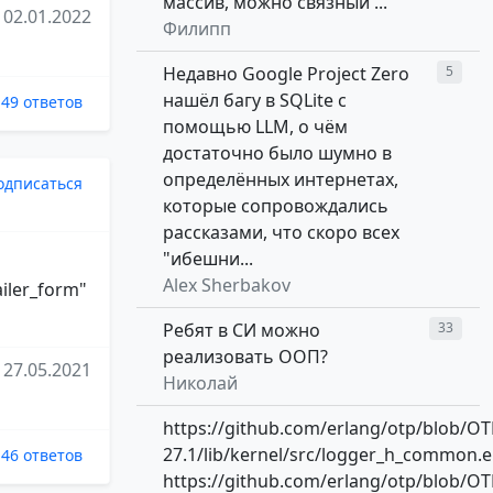
массив, можно связный ...
02.01.2022
Филипп
Недавно Google Project Zero
5
нашёл багу в SQLite с
49 ответов
помощью LLM, о чём
достаточно было шумно в
определённых интернетах,
одписаться
которые сопровождались
рассказами, что скоро всех
"ибешни...
Alex Sherbakov
ailer_form"
Ребят в СИ можно
33
реализовать ООП?
27.05.2021
Николай
https://github.com/erlang/otp/blob/OT
27.1/lib/kernel/src/logger_h_common.e
46 ответов
https://github.com/erlang/otp/blob/OT