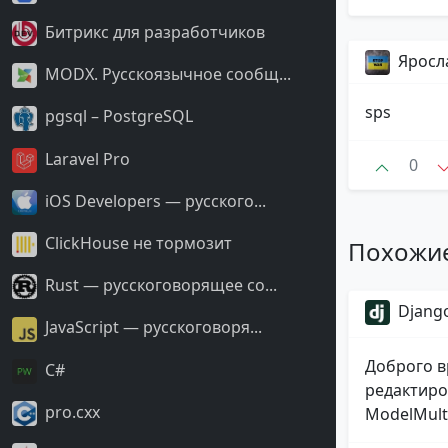
Битрикс для разработчиков
Яросл
MODX. Русскоязычное сообщ...
sps
pgsql – PostgreSQL
Laravel Pro
0
iOS Developers — русского...
ClickHouse не тормозит
Похожи
Rust — русскоговорящее со...
Django
JavaScript — русскоговоря...
Доброго в
С#
редактиро
pro.cxx
ModelMulti