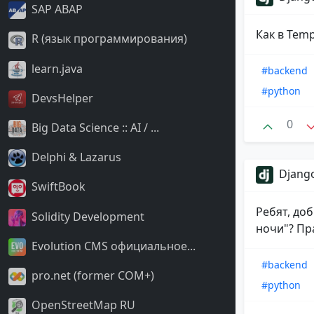
SAP ABAP
Как в Temp
R (язык программирования)
learn.java
#backend
#python
DevsHelper
0
Big Data Science :: AI / ...
Delphi & Lazarus
Django
SwiftBook
Ребят, доб
Solidity Development
ночи"? Пра
Evolution CMS официальное...
#backend
pro.net (former COM+)
#python
OpenStreetMap RU