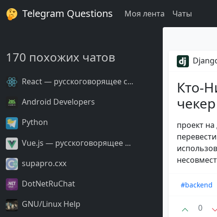
Telegram Questions
Моя лента
Чаты
170 похожих чатов
Django
React — русскоговорящее с...
Кто-Н
чекер
Android Developers
Python
проект на
перевести
Vue.js — русскоговорящее ...
использов
несовмест
supapro.cxx
DotNetRuChat
#backend
GNU/Linux Help
0