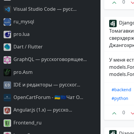
0
Visual Studio Code — русс...
ru_mysql
Django
Томагавки
pro.lua
сверхдерж
Джангохрю
Dart / Flutter
GraphQL — русскоговорящее...
У меня ес
models.For
pro.Asm
models.For
IDE и редакторы — русског...
#backend
OpenCartForum - 🇺🇦🇪🇺Чат O...
#python
Angular.js (1.x) — русско...
0
Frontend_ru
Django