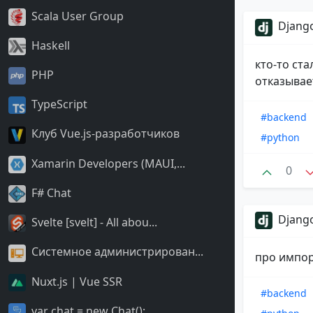
Scala User Group
Django
Haskell
кто-то ст
PHP
отказывае
TypeScript
#backend
Клуб Vue.js-разработчиков
#python
Xamarin Developers (MAUI,...
0
F# Chat
Django
Svelte [svelt] - All abou...
Системное администрирован...
про импор
Nuxt.js | Vue SSR
#backend
var chat = new Chat();