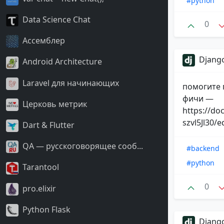
#python
Data Science Chat
0
Ассемблер
Django
Android Architecture
Laravel для начинающих
помогите 
фичи —
Церковь метрик
https://d
szvl5Jl30/e
Dart & Flutter
QA — русскоговорящее сооб...
#backend
#python
Tarantool
0
pro.elixir
Python Flask
Django