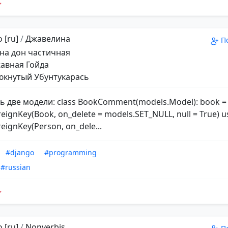
 [ru]
/
Джавелина
П
на дон частичная
авная Гойда
кнутый Убунтукарась
ть две модели: class BookComment(models.Model): book =
eignKey(Book, on_delete = models.SET_NULL, null = True) u
eignKey(Person, on_dele...
#django
#programming
#russian
 [ru]
/
Nonverbis