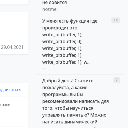
не ловится
notme
У меня есть функция где
14
происходит это:
write_bit(buffer, 1);
write_bit(buffer, 0);
29.04.2021
write_bit(buffer, 1);
write_bit(buffer, 1);
write_bit(buffer, 1); w...
~
Добрый день! Скажите
7
пожалуйста, а какие
одписаться
программы вы бы
рекомендовали написать для
форме
того, чтобы научиться
управлять памятью? Можно
написать динамический