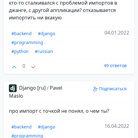
кто-то сталкивался с проблемой импортов в
джанге, с другой аппликации? отказывается
импортить ни вкакую
04.01.2022
#backend
#django
#programming
#python
#russian
0
49 ответов
Django [ru]
/
Pavel
Подписаться
Maslo
про импорт с точкой не понял, о чем ты?
16.04.2022
#backend
#django
#programming