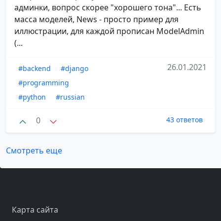
админки, вопрос скорее "хорошего тона"... Есть
масса моделей, News - просто пример для
иллюстрации, для каждой прописан ModelAdmin
(...
26.01.2021
#backend
#django
#programming
#python
#russian
0
43 ответов
Смотреть еще
Карта сайта