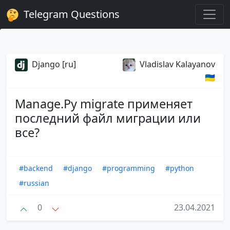
Telegram Questions
Django [ru]
Vladislav Kalayanov
🇺🇦
Manage.Py migrate применяет
последний файл миграции или
все?
#backend
#django
#programming
#python
#russian
0
23.04.2021