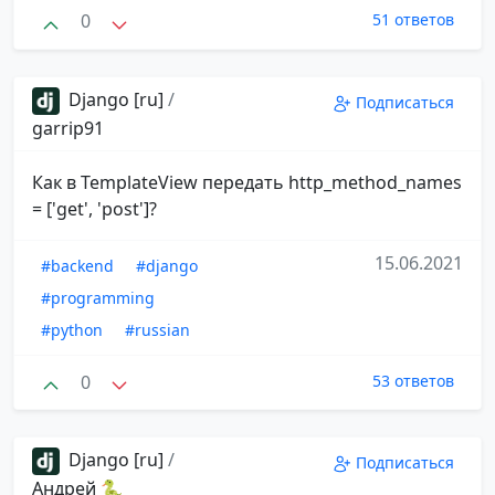
0
51 ответов
Django [ru]
/
Подписаться
garrip91
Как в TemplateView передать http_method_names
= ['get', 'post']?
15.06.2021
#backend
#django
#programming
#python
#russian
0
53 ответов
Django [ru]
/
Подписаться
Андрей 🐍