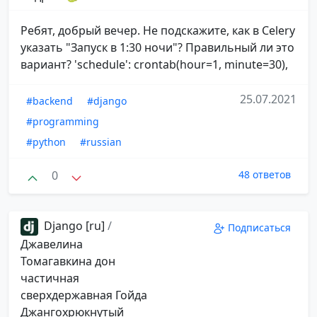
Ребят, добрый вечер. Не подскажите, как в Celery
указать "Запуск в 1:30 ночи"? Правильный ли это
вариант? 'schedule': crontab(hour=1, minute=30),
25.07.2021
#backend
#django
#programming
#python
#russian
0
48 ответов
Django [ru]
/
Подписаться
Джавелина
Томагавкина дон
частичная
сверхдержавная Гойда
Джангохрюкнутый