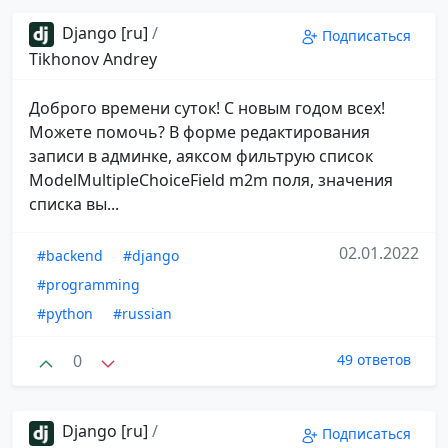
Django [ru]
/
Подписаться
Tikhonov Andrey
Доброго времени суток! С новым годом всех!
Можете помочь? В форме редактирования
записи в админке, аяксом фильтрую список
ModelMultipleChoiceField m2m поля, значения
списка вы...
02.01.2022
#backend
#django
#programming
#python
#russian
0
49 ответов
Django [ru]
/
Подписаться