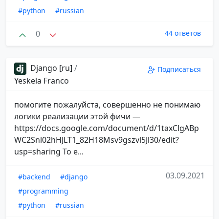
#python
#russian
0
44 ответов
Django [ru]
/
Подписаться
Yeskela Franco
помогите пожалуйста, совершенно не понимаю
логики реализации этой фичи —
https://docs.google.com/document/d/1taxClgABp
WC2Snl02hHJLT1_82H18Msv9gszvl5Jl30/edit?
usp=sharing То е...
03.09.2021
#backend
#django
#programming
#python
#russian