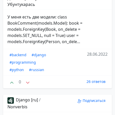
Убунтукарась
У меня есть две модели: class
BookComment(models.Model): book =
models.ForeignKey(Book, on_delete =
models.SET_NULL, null = True) user =
models.ForeignKey(Person, on_dele...
28.06.2022
#backend
#django
#programming
#python
#russian
0
26 ответов
Django [ru]
/
Подписаться
Nonverbis