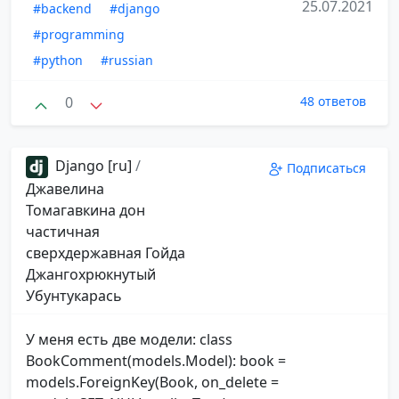
25.07.2021
#backend
#django
#programming
#python
#russian
0
48 ответов
Django [ru]
/
Подписаться
Джавелина
Томагавкина дон
частичная
сверхдержавная Гойда
Джангохрюкнутый
Убунтукарась
У меня есть две модели: class
BookComment(models.Model): book =
models.ForeignKey(Book, on_delete =