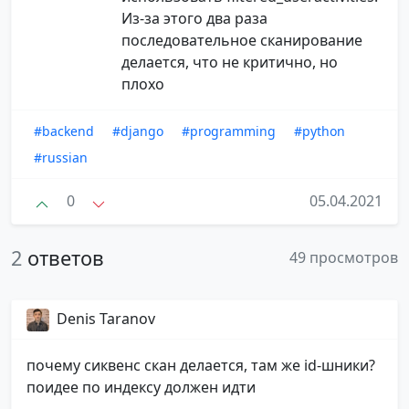
Из-за этого два раза
последовательное сканирование
делается, что не критично, но
плохо
#backend
#django
#programming
#python
#russian
0
05.04.2021
2
ответов
49 просмотров
Denis Taranov
почему сиквенс скан делается, там же id-шники?
поидее по индексу должен идти