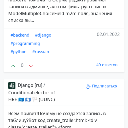
записи в админке, аяксом фильтрую список
ModelMultipleChoiceField m2m поля, значения
списка вы...
02.01.2022
#backend
#django
#programming
#python
#russian
0
49 ответов
Django [ru]
/
Подписаться
Conditional elector of
HRE 🇺🇳 🇦🇶 🏳 (UUNC)
Всем привет!Почему не создаётся запись в
таблицу?Вот код create_trailer.html: <div
class="create_trailer"> <form