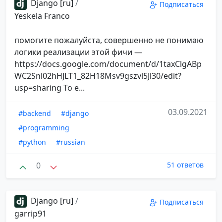
Django [ru]
/
Подписаться
Yeskela Franco
помогите пожалуйста, совершенно не понимаю
логики реализации этой фичи —
https://docs.google.com/document/d/1taxClgABp
WC2Snl02hHJLT1_82H18Msv9gszvl5Jl30/edit?
usp=sharing То е...
03.09.2021
#backend
#django
#programming
#python
#russian
0
51 ответов
Django [ru]
/
Подписаться
garrip91