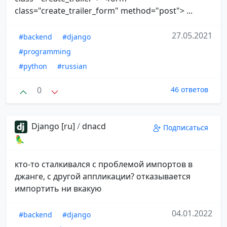
class="create_trailer_form" method="post"> ...
27.05.2021
#backend
#django
#programming
#python
#russian
0
46 ответов
Django [ru]
/
dnacd
Подписаться
🦜
кто-то сталкивался с проблемой импортов в
джанге, с другой аппликации? отказывается
импортить ни вкакую
04.01.2022
#backend
#django