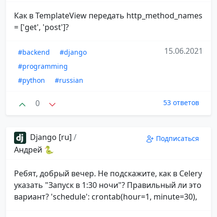
Как в TemplateView передать http_method_names
= ['get', 'post']?
15.06.2021
#backend
#django
#programming
#python
#russian
0
53 ответов
Django [ru]
/
Подписаться
Андрей 🐍
Ребят, добрый вечер. Не подскажите, как в Celery
указать "Запуск в 1:30 ночи"? Правильный ли это
вариант? 'schedule': crontab(hour=1, minute=30),