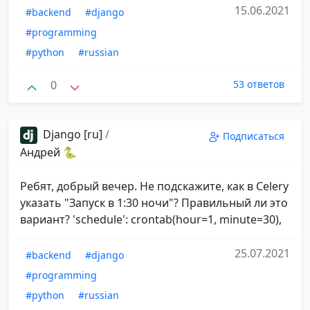
15.06.2021
#backend
#django
#programming
#python
#russian
0
53 ответов
Django [ru]
/
Подписаться
Андрей 🐍
Ребят, добрый вечер. Не подскажите, как в Celery
указать "Запуск в 1:30 ночи"? Правильный ли это
вариант? 'schedule': crontab(hour=1, minute=30),
25.07.2021
#backend
#django
#programming
#python
#russian