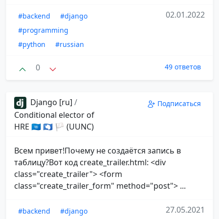
02.01.2022
#backend
#django
#programming
#python
#russian
0
49 ответов
Django [ru]
/
Подписаться
Conditional elector of
HRE 🇺🇳 🇦🇶 🏳 (UUNC)
Всем привет!Почему не создаётся запись в
таблицу?Вот код create_trailer.html: <div
class="create_trailer"> <form
class="create_trailer_form" method="post"> ...
27.05.2021
#backend
#django