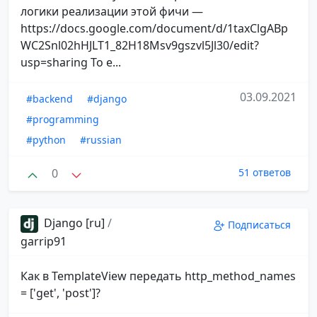
логики реализации этой фичи —
https://docs.google.com/document/d/1taxClgABp
WC2Snl02hHJLT1_82H18Msv9gszvl5Jl30/edit?
usp=sharing То е...
03.09.2021
#backend
#django
#programming
#python
#russian
0
51 ответов
Django [ru]
/
Подписаться
garrip91
Как в TemplateView передать http_method_names
= ['get', 'post']?