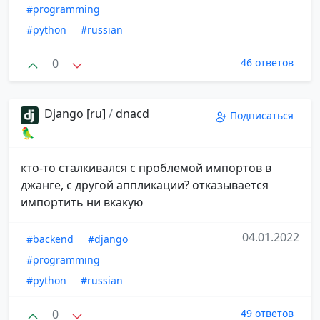
#programming
#python
#russian
0
46 ответов
Django [ru]
/
dnacd
Подписаться
🦜
кто-то сталкивался с проблемой импортов в
джанге, с другой аппликации? отказывается
импортить ни вкакую
04.01.2022
#backend
#django
#programming
#python
#russian
0
49 ответов