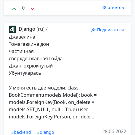
0
48 ответов
Django [ru]
/
Подписаться
Джавелина
Томагавкина дон
частичная
сверхдержавная Гойда
Джангохрюкнутый
Убунтукарась
У меня есть две модели: class
BookComment(models.Model): book =
models.ForeignKey(Book, on_delete =
models.SET_NULL, null = True) user =
models.ForeignKey(Person, on_dele...
28.06.2022
#backend
#django