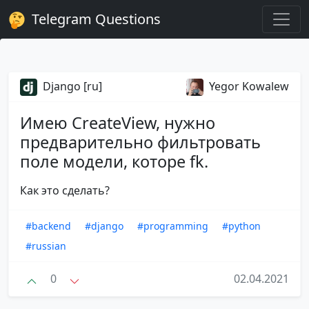
Telegram Questions
Django [ru]
Yegor Kowalew
Имею CreateView, нужно
предварительно фильтровать
поле модели, которе fk.
Как это сделать?
#backend
#django
#programming
#python
#russian
0
02.04.2021