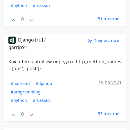
#python
#russian
0
51 ответов
Django [ru]
/
Подписаться
garrip91
Как в TemplateView передать http_method_names
= ['get', 'post']?
15.06.2021
#backend
#django
#programming
#python
#russian
0
53 ответов