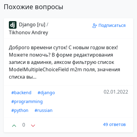
Похожие вопросы
Django [ru]
/
Подписаться
Tikhonov Andrey
Доброго времени суток! С новым годом всех!
Можете помочь? В форме редактирования
записи в админке, аяксом фильтрую список
ModelMultipleChoiceField m2m поля, значения
списка вы...
02.01.2022
#backend
#django
#programming
#python
#russian
0
49 ответов