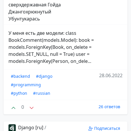
сверхдержавная Гойда
Джангохрюкнутый
Убунтукарась
У меня есть две модели: class
BookComment(models.Model): book =
models.ForeignKey(Book, on_delete =
models.SET_NULL, null = True) user =
models.ForeignKey(Person, on_dele...
28.06.2022
#backend
#django
#programming
#python
#russian
0
26 ответов
Django [ru]
/
Подписаться