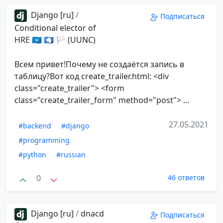
Django [ru]
/
Подписаться
Conditional elector of
HRE 🇺🇳 🇦🇶 🏳 (UUNC)
Всем привет!Почему не создаётся запись в
таблицу?Вот код create_trailer.html: <div
class="create_trailer"> <form
class="create_trailer_form" method="post"> ...
27.05.2021
#backend
#django
#programming
#python
#russian
0
46 ответов
Django [ru]
/
dnacd
Подписаться