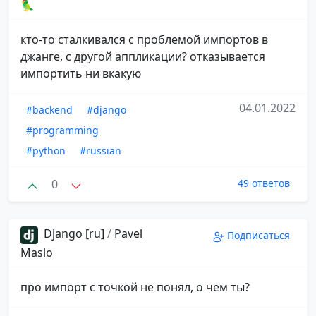
🦜
кто-то сталкивался с проблемой импортов в
джанге, с другой аппликации? отказывается
импортить ни вкакую
04.01.2022
#backend
#django
#programming
#python
#russian
0
49 ответов
Django [ru]
/
Pavel
Подписаться
Maslo
про импорт с точкой не понял, о чем ты?