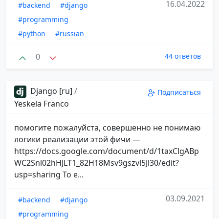
16.04.2022
#backend
#django
#programming
#python
#russian
0
44 ответов
Django [ru]
/
Подписаться
Yeskela Franco
помогите пожалуйста, совершенно не понимаю
логики реализации этой фичи —
https://docs.google.com/document/d/1taxClgABp
WC2Snl02hHJLT1_82H18Msv9gszvl5Jl30/edit?
usp=sharing То е...
03.09.2021
#backend
#django
#programming