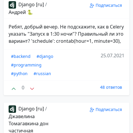
Django [ru]
/
Подписаться
Андрей 🐍
Ребят, добрый вечер. Не подскажите, как в Celery
указать "Запуск в 1:30 ночи"? Правильный ли это
вариант? 'schedule': crontab(hour=1, minute=30),
25.07.2021
#backend
#django
#programming
#python
#russian
0
48 ответов
Django [ru]
/
Подписаться
Джавелина
Томагавкина дон
частичная