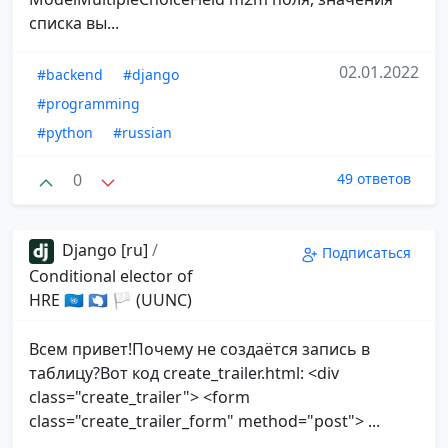
списка вы...
02.01.2022
#backend
#django
#programming
#python
#russian
0
49 ответов
Django [ru]
/
Подписаться
Conditional elector of
HRE 🇺🇳 🇦🇶 🏳 (UUNC)
Всем привет!Почему не создаётся запись в
таблицу?Вот код create_trailer.html: <div
class="create_trailer"> <form
class="create_trailer_form" method="post"> ...