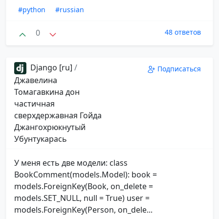
#python
#russian
0
48 ответов
Django [ru]
/
Подписаться
Джавелина
Томагавкина дон
частичная
сверхдержавная Гойда
Джангохрюкнутый
Убунтукарась
У меня есть две модели: class
BookComment(models.Model): book =
models.ForeignKey(Book, on_delete =
models.SET_NULL, null = True) user =
models.ForeignKey(Person, on_dele...