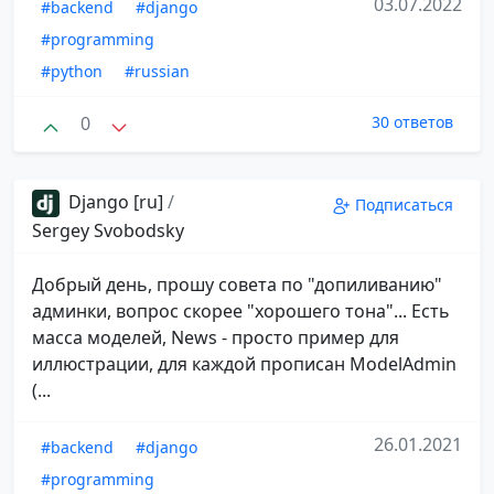
03.07.2022
#backend
#django
#programming
#python
#russian
0
30 ответов
Django [ru]
/
Подписаться
Sergey Svobodsky
Добрый день, прошу совета по "допиливанию"
админки, вопрос скорее "хорошего тона"... Есть
масса моделей, News - просто пример для
иллюстрации, для каждой прописан ModelAdmin
(...
26.01.2021
#backend
#django
#programming