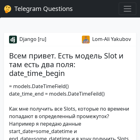
Telegram Questions
Django [ru]
Lom-Ali Yakubov
Всем привет. Есть модель Slot и
там есть два поля:
date_time_begin
= models.DateTimeField()
date_time_end = models.DateTimeFeild()
Как мне получить все Slots, которые по времени
попадают в определенный промежуток?
Например я передаю данные
start_date=some_datetime и
end_date=some_datetime и я хочу получить Slots,