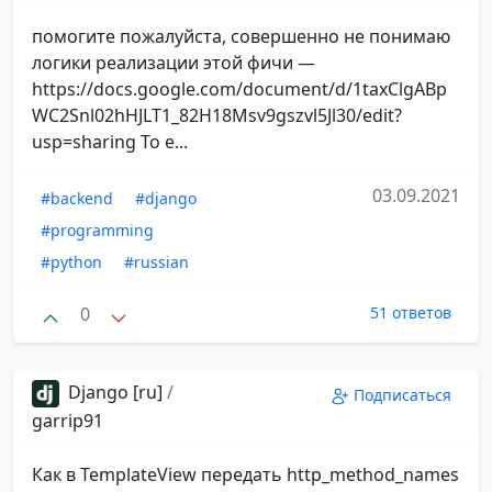
помогите пожалуйста, совершенно не понимаю
логики реализации этой фичи —
https://docs.google.com/document/d/1taxClgABp
WC2Snl02hHJLT1_82H18Msv9gszvl5Jl30/edit?
usp=sharing То е...
03.09.2021
#backend
#django
#programming
#python
#russian
0
51 ответов
Django [ru]
/
Подписаться
garrip91
Как в TemplateView передать http_method_names