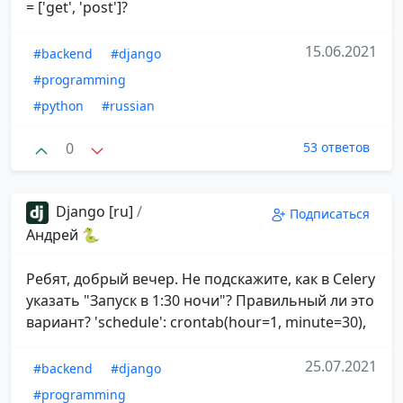
= ['get', 'post']?
15.06.2021
#backend
#django
#programming
#python
#russian
0
53 ответов
Django [ru]
/
Подписаться
Андрей 🐍
Ребят, добрый вечер. Не подскажите, как в Celery
указать "Запуск в 1:30 ночи"? Правильный ли это
вариант? 'schedule': crontab(hour=1, minute=30),
25.07.2021
#backend
#django
#programming