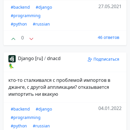
27.05.2021
#backend
#django
#programming
#python
#russian
0
46 ответов
Django [ru]
/
dnacd
Подписаться
🦜
кто-то сталкивался с проблемой импортов в
джанге, с другой аппликации? отказывается
импортить ни вкакую
04.01.2022
#backend
#django
#programming
#python
#russian