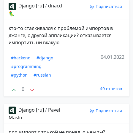
Django [ru]
/
dnacd
Подписаться
🦜
кто-то сталкивался с проблемой импортов в
джанге, с другой аппликации? отказывается
импортить ни вкакую
04.01.2022
#backend
#django
#programming
#python
#russian
0
49 ответов
Django [ru]
/
Pavel
Подписаться
Maslo
про импорт с точкой не понял, о чем ты?