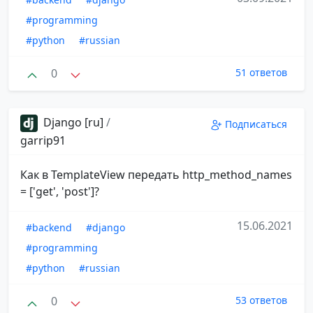
#programming
#python
#russian
0
51 ответов
Django [ru]
/
Подписаться
garrip91
Как в TemplateView передать http_method_names
= ['get', 'post']?
15.06.2021
#backend
#django
#programming
#python
#russian
0
53 ответов