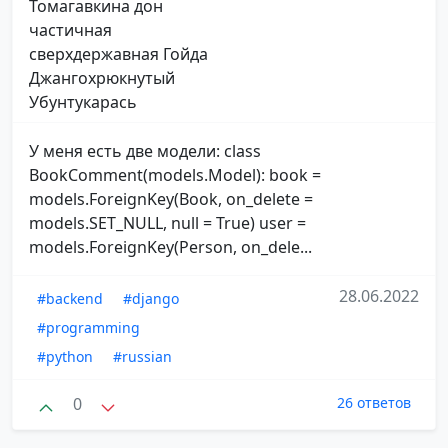
Томагавкина дон
частичная
сверхдержавная Гойда
Джангохрюкнутый
Убунтукарась
У меня есть две модели: class
BookComment(models.Model): book =
models.ForeignKey(Book, on_delete =
models.SET_NULL, null = True) user =
models.ForeignKey(Person, on_dele...
28.06.2022
#backend
#django
#programming
#python
#russian
0
26 ответов