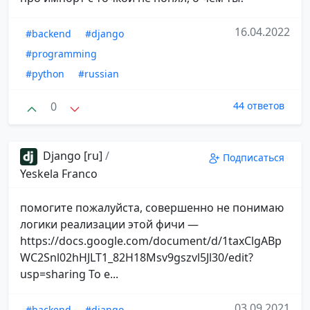
16.04.2022
#backend
#django
#programming
#python
#russian
0
44 ответов
Django [ru]
/
Подписаться
Yeskela Franco
помогите пожалуйста, совершенно не понимаю
логики реализации этой фичи —
https://docs.google.com/document/d/1taxClgABp
WC2Snl02hHJLT1_82H18Msv9gszvl5Jl30/edit?
usp=sharing То е...
03.09.2021
#backend
#django