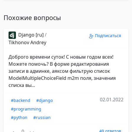
Похожие вопросы
Django [ru]
/
Подписаться
Tikhonov Andrey
Доброго времени суток! С новым годом всех!
Можете помочь? В форме редактирования
записи в админке, аяксом фильтрую список
ModelMultipleChoiceField m2m поля, значения
списка вы...
02.01.2022
#backend
#django
#programming
#python
#russian
0
49 ответов