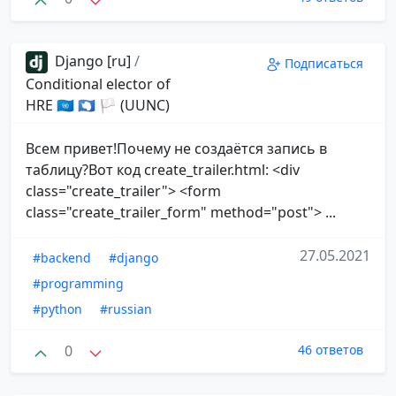
Django [ru]
/
Подписаться
Conditional elector of
HRE 🇺🇳 🇦🇶 🏳 (UUNC)
Всем привет!Почему не создаётся запись в
таблицу?Вот код create_trailer.html: <div
class="create_trailer"> <form
class="create_trailer_form" method="post"> ...
27.05.2021
#backend
#django
#programming
#python
#russian
0
46 ответов