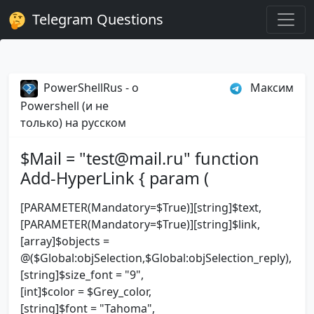
Telegram Questions
PowerShellRus - о
Максим
Powershell (и не
только) на русском
$Mail = "test@mail.ru" function
Add-HyperLink { param (
[PARAMETER(Mandatory=$True)][string]$text,
[PARAMETER(Mandatory=$True)][string]$link,
[array]$objects =
@($Global:objSelection,$Global:objSelection_reply),
[string]$size_font = "9",
[int]$color = $Grey_color,
[string]$font = "Tahoma",