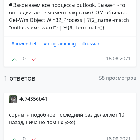
# Закрываем все процессы outlook. Бывает что
он подвисает в момент закрытия COM объекта.
Get-WmiObject Win32_Process | ?{$_.name -match
"outlook.exe|word"} | %{$_.Terminate()}
#powershell
#programming
#russian
0
18.08.2021
1
ответов
58 просмотров
4c74356b41
сорям, я подобное последний раз делал лет 10
назад, нича не помню уже)
0
18.08.2021