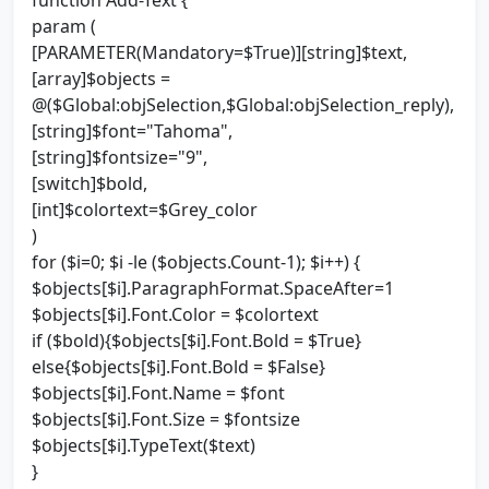
function Add-Text {
param (
[PARAMETER(Mandatory=$True)][string]$text,
[array]$objects =
@($Global:objSelection,$Global:objSelection_reply),
[string]$font="Tahoma",
[string]$fontsize="9",
[switch]$bold,
[int]$colortext=$Grey_color
)
for ($i=0; $i -le ($objects.Count-1); $i++) {
$objects[$i].ParagraphFormat.SpaceAfter=1
$objects[$i].Font.Color = $colortext
if ($bold){$objects[$i].Font.Bold = $True}
else{$objects[$i].Font.Bold = $False}
$objects[$i].Font.Name = $font
$objects[$i].Font.Size = $fontsize
$objects[$i].TypeText($text)
}