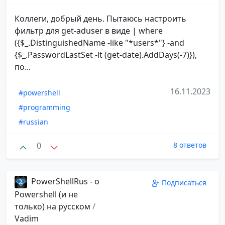
Коллеги, добрый день. Пытаюсь настроить
фильтр для get-aduser в виде | where
({$_.DistinguishedName -like "*users*"} -and
{$_.PasswordLastSet -lt (get-date).AddDays(-7)}),
по...
16.11.2023
#powershell
#programming
#russian
0
8 ответов
PowerShellRus - о
Подписаться
Powershell (и не
только) на русском
/
Vadim