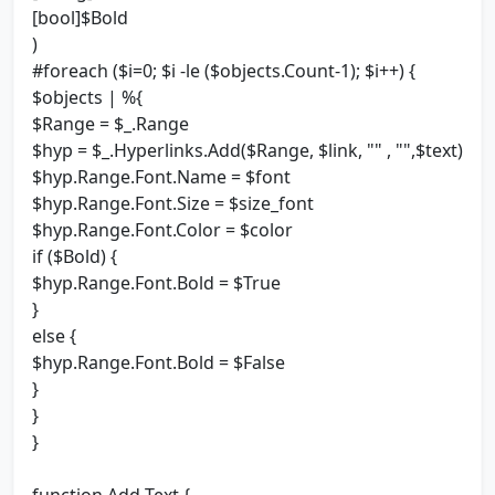
[bool]$Bold
)
#foreach ($i=0; $i -le ($objects.Count-1); $i++) {
$objects | %{
$Range = $_.Range
$hyp = $_.Hyperlinks.Add($Range, $link, "" , "",$text)
$hyp.Range.Font.Name = $font
$hyp.Range.Font.Size = $size_font
$hyp.Range.Font.Color = $color
if ($Bold) {
$hyp.Range.Font.Bold = $True
}
else {
$hyp.Range.Font.Bold = $False
}
}
}