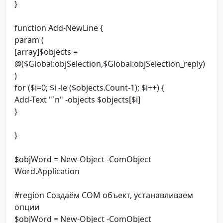
}
function Add-NewLine {
param (
[array]$objects =
@($Global:objSelection,$Global:objSelection_reply)
)
for ($i=0; $i -le ($objects.Count-1); $i++) {
Add-Text "`n" -objects $objects[$i]
}
}
$objWord = New-Object -ComObject
Word.Application
#region Создаём COM объект, устанавливаем
опции
$objWord = New-Object -ComObject