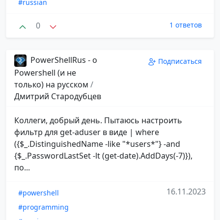
#russian
0
1 ответов
PowerShellRus - о
Подписаться
Powershell (и не
только) на русском
/
Дмитрий Стародубцев
Коллеги, добрый день. Пытаюсь настроить
фильтр для get-aduser в виде | where
({$_.DistinguishedName -like "*users*"} -and
{$_.PasswordLastSet -lt (get-date).AddDays(-7)}),
по...
16.11.2023
#powershell
#programming