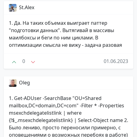
St.Alex
1. Да. На таких объемах выиграет паттер
"подготовки данных". Вытягивай в массивы
маилбоксы и беги по ним циклами. В
оптимизации смысла не вижу - задача разовая
0
01.06.2023
Oleg
1. Get-ADUser -SearchBase "OU=Shared
mailbox,DC=domain,DC=com" -Filter * -Properties
msexchdelegatelistlink | where
{!$_.msexchdelegatelistlink} | Select-Object name 2.
Было лениво, просто переносили примерно, с
оповещениями о возможных перебоях в работе)