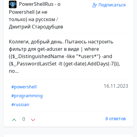
PowerShellRus - о
Подписаться
Powershell (и не
только) на русском
/
Дмитрий Стародубцев
Коллеги, добрый день. Пытаюсь настроить
фильтр для get-aduser в виде | where
({$_.DistinguishedName -like "*users*"} -and
{$_.PasswordLastSet -lt (get-date).AddDays(-7)}),
по...
16.11.2023
#powershell
#programming
#russian
0
8 ответов