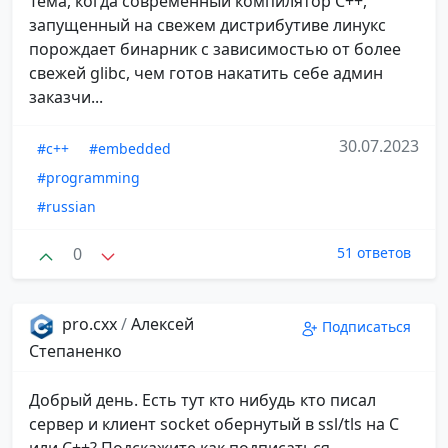
Тема, когда современный компилятор С++,
запущенный на свежем дистрибутиве линукс
порождает бинарник с зависимостью от более
свежей glibc, чем готов накатить себе админ
заказчи...
30.07.2023
#c++
#embedded
#programming
#russian
0
51 ответов
pro.cxx
/
Алексей
Подписаться
Степаненко
Добрый день. Есть тут кто нибудь кто писал
сервер и клиент socket обернутый в ssl/tls на C
или C++? Подскажите как подписаться