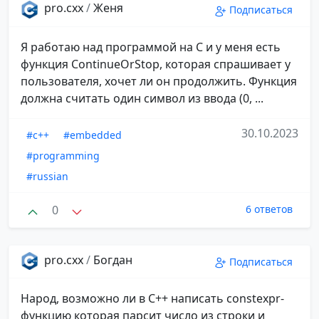
pro.cxx
/
Женя
Подписаться
Я работаю над программой на C и у меня есть
функция ContinueOrStop, которая спрашивает у
пользователя, хочет ли он продолжить. Функция
должна считать один символ из ввода (0, ...
30.10.2023
#c++
#embedded
#programming
#russian
0
6 ответов
pro.cxx
/
Богдан
Подписаться
Народ, возможно ли в С++ написать constexpr-
функцию которая парсит число из строки и