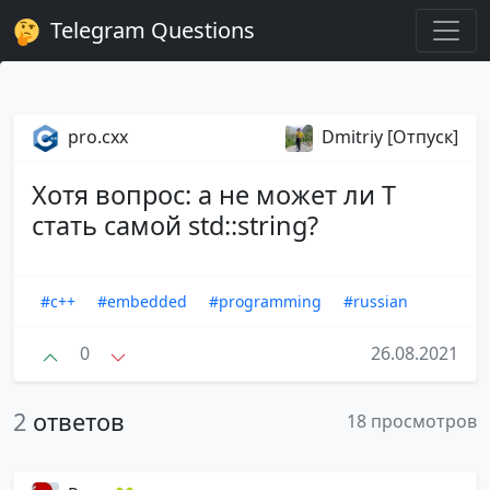
Telegram Questions
pro.cxx
Dmitriy [Отпуск]
Хотя вопрос: а не может ли T
стать самой std::string?
#c++
#embedded
#programming
#russian
0
26.08.2021
2
ответов
18 просмотров