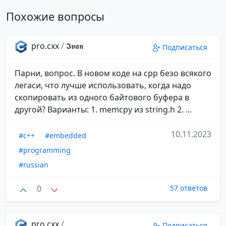
Похожие вопросы
pro.cxx
/
𝕴𝖛𝖆𝖓
Подписаться
Парни, вопрос. В новом коде на cpp безо всякого
легаси, что лучше использовать, когда надо
скопировать из одного байтового буфера в
другой? Варианты: 1. memcpy из string.h 2. ...
10.11.2023
#c++
#embedded
#programming
#russian
0
57 ответов
pro.cxx
/
Подписаться