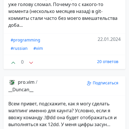
уже голову сломал. Почему-то с какого-то
момента (несколько месяцев назад) в git-
коммиты стали часто без моего вмешательства
доба...
22.01.2024
#programming
#russian
#vim
0
20 ответов
pro.vim
/
Подписаться
__Duncan__
Всем привет, подскажите, как я могу сделать
маппинг именно для каунта? Условно, если я
ввожу команду .!@dd она будет отображаться и
выполняться как 12dd. У меня цифры засун...