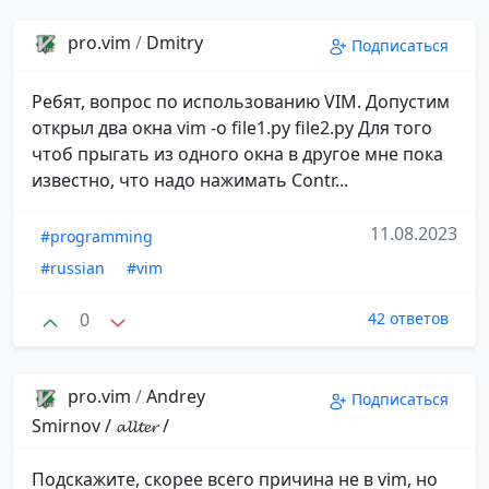
pro.vim
/
Dmitry
Подписаться
Ребят, вопрос по использованию VIM. Допустим
открыл два окна vim -o file1.py file2.py Для того
чтоб прыгать из одного окна в другое мне пока
известно, что надо нажимать Contr...
11.08.2023
#programming
#russian
#vim
0
42 ответов
pro.vim
/
Andrey
Подписаться
Smirnov / 𝓪𝓵𝓵𝓽𝓮𝓻 /
Подскажите, скорее всего причина не в vim, но