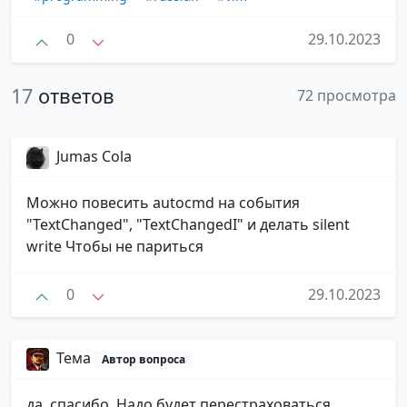
0
29.10.2023
17
ответов
72 просмотра
Jumas Cola
Можно повесить autocmd на события
"TextChanged", "TextChangedI" и делать silent
write Чтобы не париться
0
29.10.2023
Тема
Автор вопроса
да, спасибо. Надо будет перестраховаться.