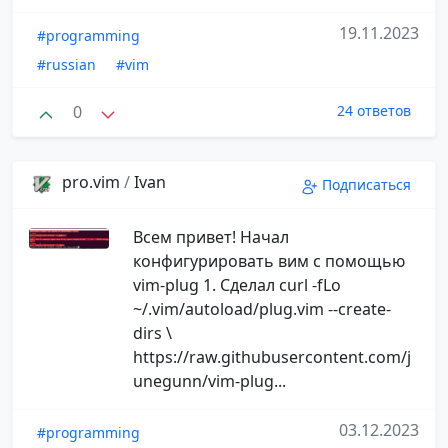
19.11.2023
#programming
#russian
#vim
0
24 ответов
pro.vim
/
Ivan
Подписаться
Всем привет! Начал
конфигурировать вим с помощью
vim-plug 1. Сделал curl -fLo
~/.vim/autoload/plug.vim --create-
dirs \
https://raw.githubusercontent.com/j
unegunn/vim-plug...
03.12.2023
#programming