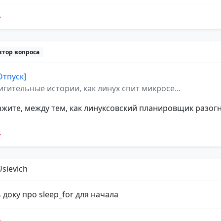
втор вопроса
Отпуск]
игительные истории, как линух спит микросе...
кажите, между тем, как линуксовский планировщик разог
Usievich
доку про sleep_for для начала