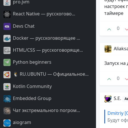
pro.jvm
настроек 
таймере
React Native — русскогово...
Devs Chat
0
Docker — русскоговорящее ...
Aliaks
HTML/CSS — русскоговоряще...
Python beginners
Запуск на
🐧 RU.UBUNTU — Официальное...
0
Kotlin Community
Embedded Group
S.E.
А
Чат экстремального погром...
Dmitriy [
Будут оф
aiogram