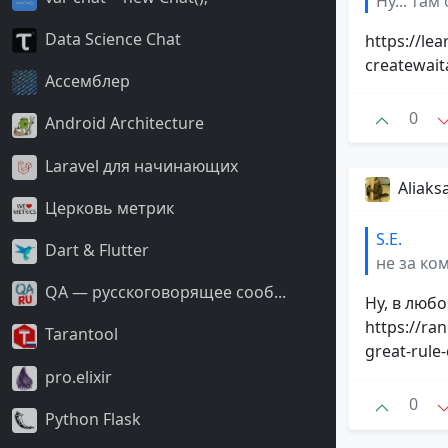
Ну... там
Data Science Chat
https://le
createwait
Ассемблер
0
Android Architecture
Laravel для начинающих
Aliaks
Церковь метрик
S.E.
Dart & Flutter
не за ко
QA — русскоговорящее сооб...
Ну, в любо
https://ra
Tarantool
great-rule
pro.elixir
0
Python Flask