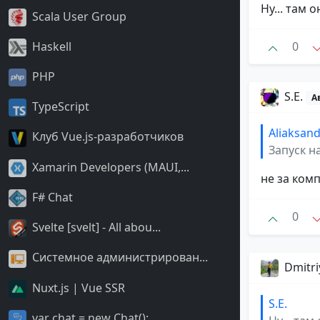
Ну... там 
Scala User Group
0
Haskell
PHP
S.E.
А
TypeScript
Aliaksan
Клуб Vue.js-разработчиков
Запуск н
Xamarin Developers (MAUI,...
не за ком
F# Chat
0
Svelte [svelt] - All abou...
Системное администрирован...
Dmitri
Nuxt.js | Vue SSR
S.E.
var chat = new Chat();