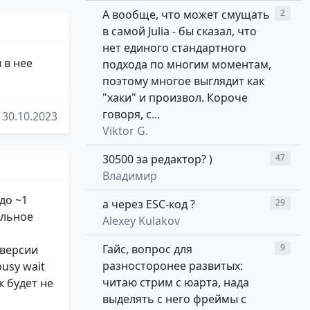
А вообще, что может смущать
2
в самой Julia - бы сказал, что
нет единого стандартного
 в нее
подхода по многим моментам,
поэтому многое выглядит как
"хаки" и произвол. Короче
говоря, с...
30.10.2023
Viktor G.
30500 за редактор? )
47
Владимир
до ~1
а через ESC-код ?
29
альное
Alexey Kulakov
Гайс, вопрос для
9
 версии
разносторонее развитых:
usy wait
читаю стрим с юарта, нада
к будет не
выделять с него фреймы с