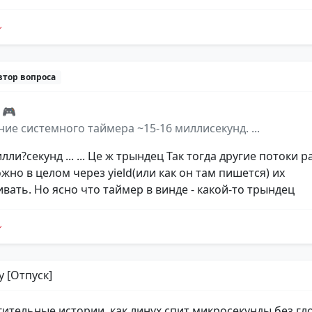
втор вопроса
 🎮
ие системного таймера ~15-16 миллисекунд. ...
милли?секунд ... ... Це ж трындец Так тогда другие потоки 
жно в целом через yield(или как он там пишется) их
вать. Но ясно что таймер в винде - какой-то трындец
y [Отпуск]
гительные истории, как линух спит микросекунды без г