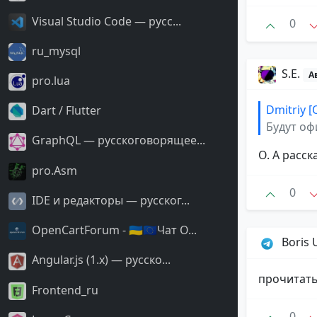
Visual Studio Code — русс...
0
ru_mysql
S.E.
А
pro.lua
Dmitriy [
Dart / Flutter
Будут оф
GraphQL — русскоговорящее...
О. А расс
pro.Asm
0
IDE и редакторы — русског...
OpenCartForum - 🇺🇦🇪🇺Чат O...
Boris 
Angular.js (1.x) — русско...
прочитать 
Frontend_ru
0