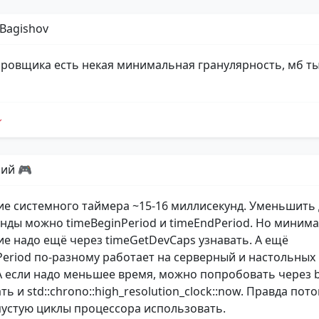
 Bagishov
ировщика есть некая минимальная гранулярность, мб ты
ий 🎮
е системного таймера ~15-16 миллисекунд. Уменьшить 
нды можно timeBeginPeriod и timeEndPeriod. Но миним
е надо ещё через timeGetDevCaps узнавать. А ещё
Period по-разному работает на серверный и настольных
А если надо меньшее время, можно попробовать через b
ть и std::chrono::high_resolution_clock::now. Правда пото
впустую циклы процессора использовать.