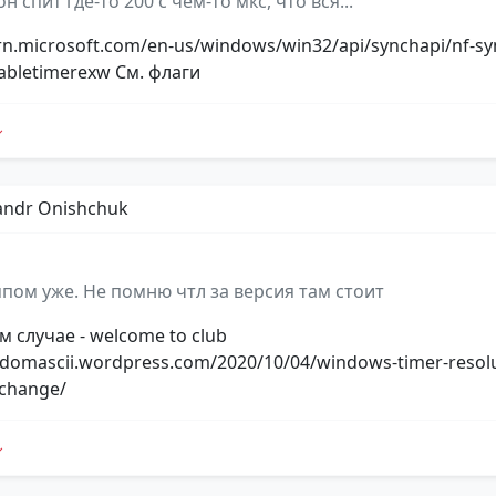
 он спит где-то 200 с чем-то мкс, что вся...
arn.microsoft.com/en-us/windows/win32/api/synchapi/nf-sy
abletimerexw См. флаги
andr Onishchuk
мпом уже. Не помню чтл за версия там стоит
м случае - welcome to club
ndomascii.wordpress.com/2020/10/04/windows-timer-resolu
-change/