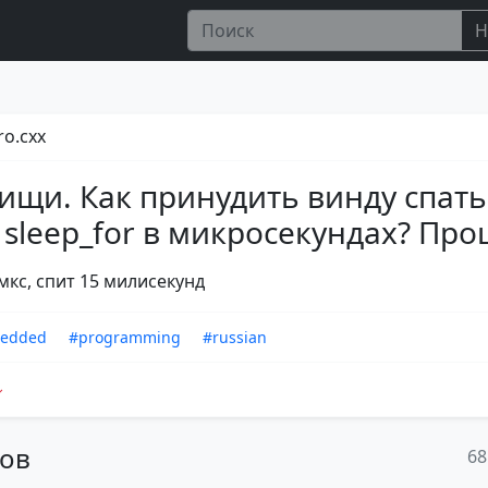
Н
o.cxx
ищи. Как принудить винду спать
 sleep_for в микросекундах? Про
мкс, спит 15 милисекунд
edded
#programming
#russian
тов
68