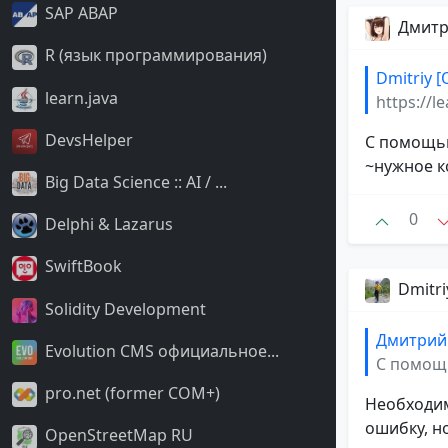
SAP ABAP
Дмитр
R (язык программирования)
Dmitriy [
learn.java
https://l
DevsHelper
С помощью
~нужное к
Big Data Science :: AI / ...
0
Delphi & Lazarus
SwiftBook
Dmitri
Solidity Development
Дмитрий
Evolution CMS официальное...
С помощь
pro.net (former COM+)
Необходим
ошибку, н
OpenStreetMap RU