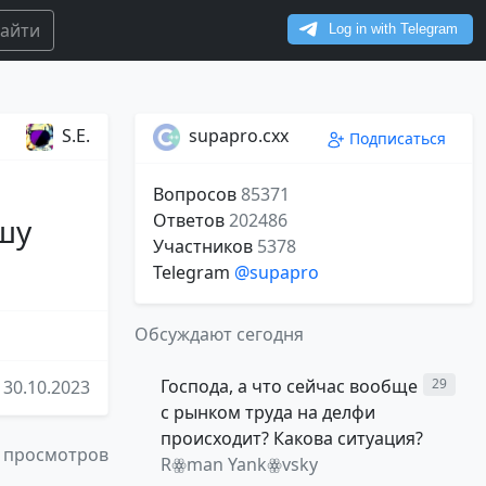
айти
S.E.
supapro.cxx
Подписаться
Вопросов
85371
Ответов
202486
шу
Участников
5378
Telegram
@supapro
Обсуждают сегодня
Господа, а что сейчас вообще
29
30.10.2023
с рынком труда на делфи
происходит? Какова ситуация?
 просмотров
Rꙮman Yankꙮvsky