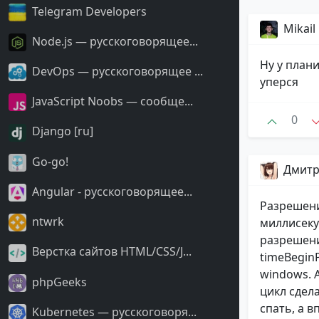
Telegram Developers
Mikail
Node.js — русскоговорящее...
Ну у план
DevOps — русскоговорящее ...
уперся
JavaScript Noobs — сообще...
0
Django [ru]
Go-go!
Дмитр
Angular - русскоговорящее...
Разрешени
ntwrk
миллисеку
разрешени
Верстка сайтов HTML/CSS/J...
timeBegin
windows. 
phpGeeks
цикл сдела
спать, а 
Kubernetes — русскоговоря...