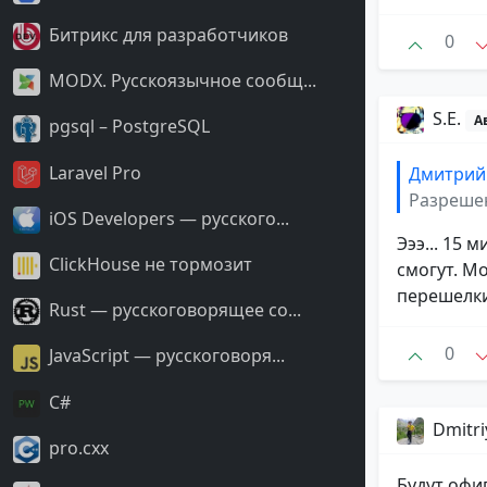
Битрикс для разработчиков
0
MODX. Русскоязычное сообщ...
S.E.
А
pgsql – PostgreSQL
Laravel Pro
Дмитрий
Разрешен
iOS Developers — русского...
Эээ... 15 
ClickHouse не тормозит
смогут. Мо
перешелки
Rust — русскоговорящее со...
0
JavaScript — русскоговоря...
С#
Dmitri
pro.cxx
Будут офи