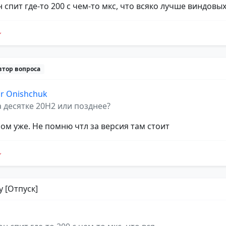
он спит где-то 200 с чем-то мкс, что всяко лучше виндовых
втор вопроса
dr Onishchuk
а десятке 20H2 или позднее?
пом уже. Не помню чтл за версия там стоит
y [Отпуск]