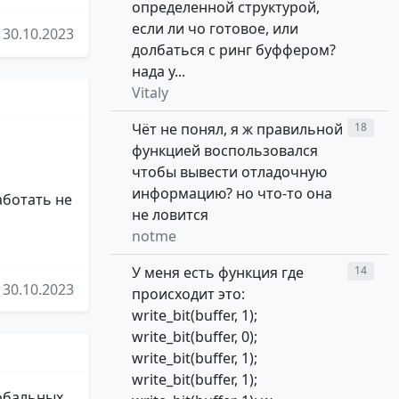
определенной структурой,
если ли чо готовое, или
30.10.2023
долбаться с ринг буффером?
нада у...
Vitaly
Чёт не понял, я ж правильной
18
функцией воспользовался
чтобы вывести отладочную
информацию? но что-то она
работать не
не ловится
notme
У меня есть функция где
14
30.10.2023
происходит это:
write_bit(buffer, 1);
write_bit(buffer, 0);
write_bit(buffer, 1);
write_bit(buffer, 1);
лобальных