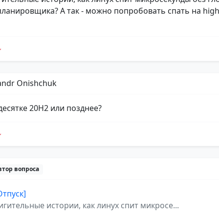
планировщика? А так - можно попробовать спать на high
andr Onishchuk
 десятке 20H2 или позднее?
втор вопроса
Отпуск]
игительные истории, как линух спит микросе...