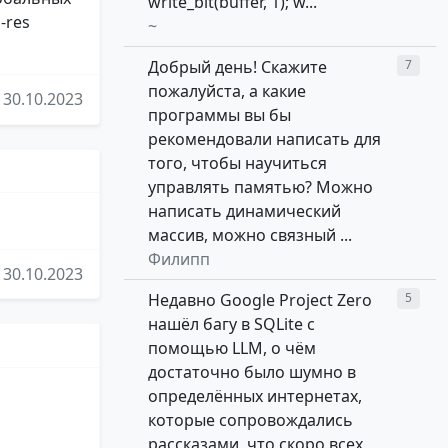
write_bit(buffer, 1); w...
-res
~
Добрый день! Скажите
7
пожалуйста, а какие
30.10.2023
программы вы бы
рекомендовали написать для
того, чтобы научиться
управлять памятью? Можно
написать динамический
массив, можно связный ...
Филипп
30.10.2023
Недавно Google Project Zero
5
нашёл багу в SQLite с
помощью LLM, о чём
достаточно было шумно в
определённых интернетах,
которые сопровождались
рассказами, что скоро всех