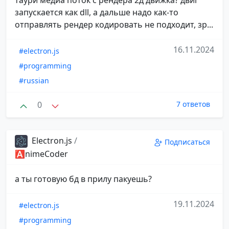
запускается как dll, а дальше надо как-то
отправлять рендер кодировать не подходит, зр...
16.11.2024
#electron.js
#programming
#russian
0
7 ответов
Electron.js
/
Подписаться
🅰️nimeCoder
а ты готовую бд в прилу пакуешь?
19.11.2024
#electron.js
#programming