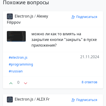
Похожие вопросы
Electron.js
/
Alexey
Подписаться
Filippov
можно ли как то влиять на
закрытие кнопки "закрыть" в пуске
приложения?
21.11.2024
#electron.js
#programming
#russian
0
8 ответов
Electron.js
/
ALΣX Fr
Подписаться