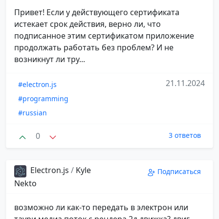
Привет! Если у действующего сертификата
истекает срок действия, верно ли, что
подписанное этим сертификатом приложение
продолжать работать без проблем? И не
возникнут ли тру...
21.11.2024
#electron.js
#programming
#russian
0
3 ответов
Electron.js
/
Kyle
Подписаться
Nekto
возможно ли как-то передать в электрон или
таури медиа поток с рендера 2д движка? двиг