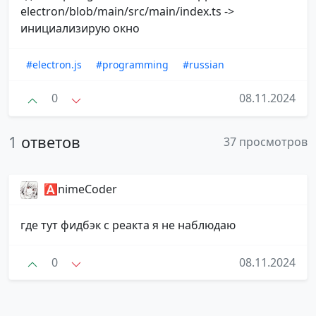
electron/blob/main/src/main/index.ts ->
инициализирую окно
#electron.js
#programming
#russian
0
08.11.2024
1
ответов
37 просмотров
🅰️nimeCoder
где тут фидбэк с реакта я не наблюдаю
0
08.11.2024