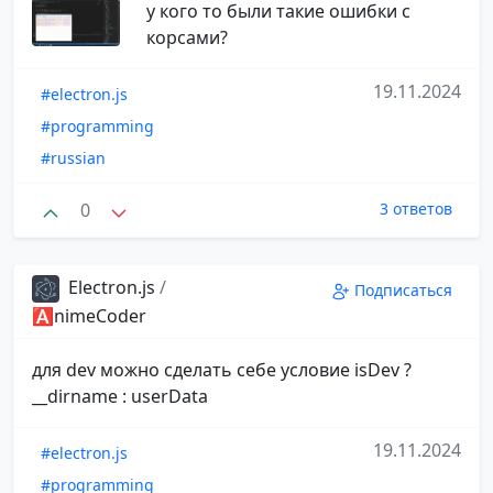
у кого то были такие ошибки с
корсами?
19.11.2024
#electron.js
#programming
#russian
0
3 ответов
Electron.js
/
Подписаться
🅰️nimeCoder
для dev можно сделать себе условие isDev ?
__dirname : userData
19.11.2024
#electron.js
#programming