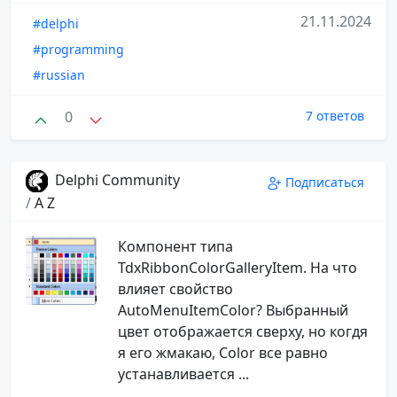
21.11.2024
#delphi
#programming
#russian
0
7 ответов
Delphi Community
Подписаться
/
A Z
Компонент типа
TdxRibbonColorGalleryItem. На что
влияет свойство
AutoMenuItemColor? Выбранный
цвет отображается сверху, но когдя
я его жмакаю, Color все равно
устанавливается ...