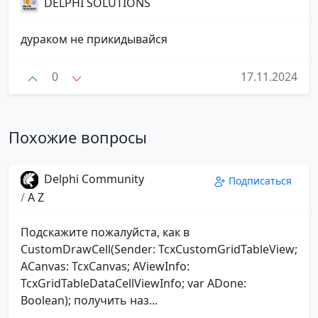
DELPHI SOLUTIONS
дураком не прикидывайся
0
17.11.2024
Похожие вопросы
Delphi Community
Подписаться
/
A Z
Подскажите пожалуйста, как в
CustomDrawCell(Sender: TcxCustomGridTableView;
ACanvas: TcxCanvas; AViewInfo:
TcxGridTableDataCellViewInfo; var ADone:
Boolean); получить наз...