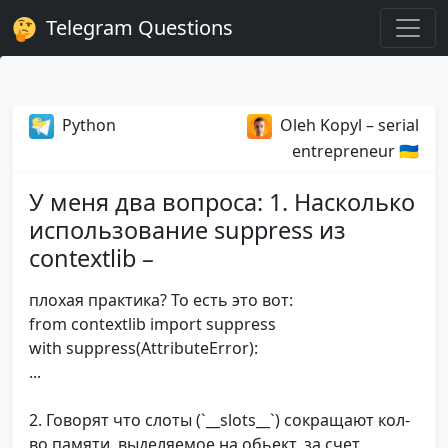
Telegram Questions
Python
Oleh Kopyl – serial
entrepreneur 🇺🇦
У меня два вопроса: 1. Насколько
использование suppress из
contextlib –
плохая практика? То есть это вот:
from contextlib import suppress
with suppress(AttributeError):
...
2. Говорят что слоты (`__slots__`) сокращают кол-
во памяти, выделяемое на обьект, за счет