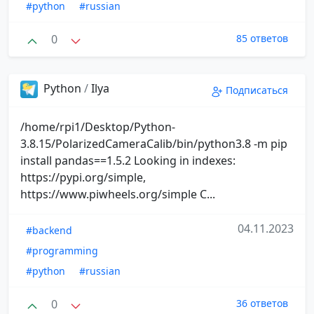
#python
#russian
0
85 ответов
Python
/
Ilya
Подписаться
/home/rpi1/Desktop/Python-
3.8.15/PolarizedCameraCalib/bin/python3.8 -m pip
install pandas==1.5.2 Looking in indexes:
https://pypi.org/simple,
https://www.piwheels.org/simple C...
04.11.2023
#backend
#programming
#python
#russian
0
36 ответов