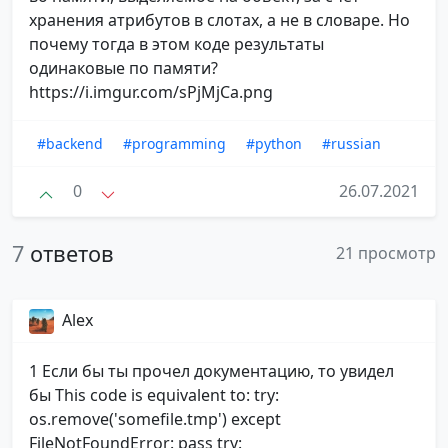
хранения атрибутов в слотах, а не в словаре. Но
почему тогда в этом коде результаты
одинаковые по памяти?
https://i.imgur.com/sPjMjCa.png
#backend
#programming
#python
#russian
0
26.07.2021
7
ответов
21 просмотр
Alex
1 Если бы ты прочел документацию, то увидел
бы This code is equivalent to: try:
os.remove('somefile.tmp') except
FileNotFoundError: pass try: