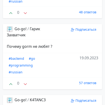
#russian
0
48 ответов
Go-go!
/
Гарик
Подписаться
Захватчик
Почему gorm не любят ?
19.09.2023
#backend
#go
#programming
#russian
0
57 ответов
Go-go!
/
K4TANC3
Подписаться