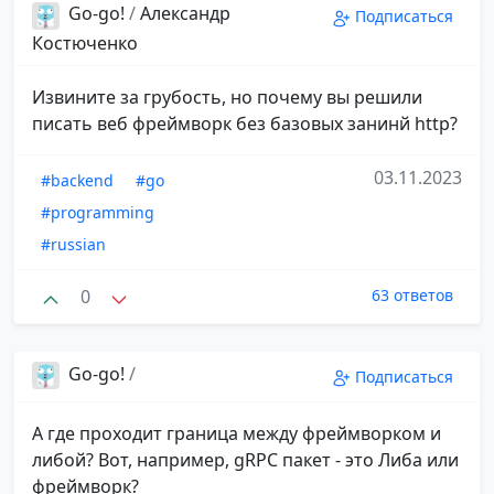
Go-go!
/
Александр
Подписаться
Костюченко
Извините за грубость, но почему вы решили
писать веб фреймворк без базовых занинй http?
03.11.2023
#backend
#go
#programming
#russian
0
63 ответов
Go-go!
/
ㅤㅤㅤㅤㅤㅤㅤㅤㅤㅤㅤㅤㅤㅤ ㅤㅤㅤㅤㅤㅤㅤㅤㅤㅤㅤㅤㅤㅤ
Подписаться
А где проходит граница между фреймворком и
либой? Вот, например, gRPC пакет - это Либа или
фреймворк?