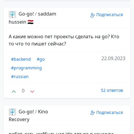
Go-go!
/
saddam
Подписаться
hussein 🇮🇶
А какие можно пет проекты сделать на go? Кто
то что то пишет сейчас?
22.09.2023
#backend
#go
#programming
#russian
0
52 ответов
Go-go!
/
Kino
Подписаться
Recovery