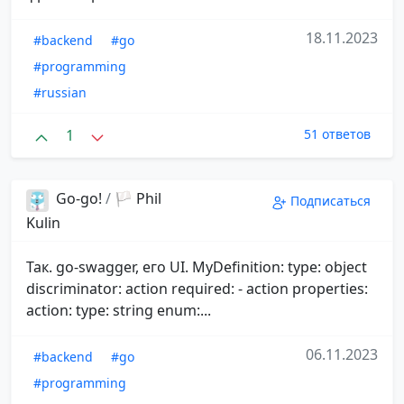
18.11.2023
#backend
#go
#programming
#russian
1
51 ответов
Go-go!
/
🏳️ Phil
Подписаться
Kulin
Так. go-swagger, его UI. MyDefinition: type: object
discriminator: action required: - action properties:
action: type: string enum:...
06.11.2023
#backend
#go
#programming