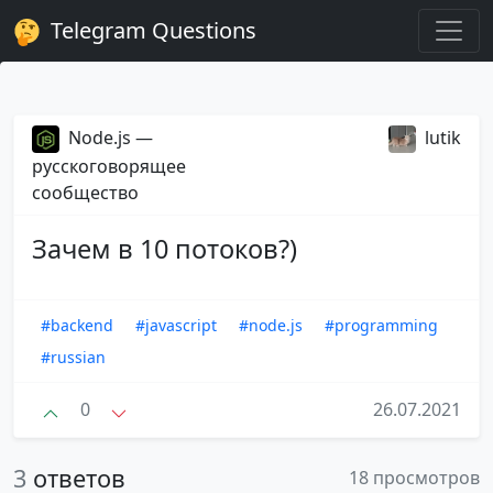
Telegram Questions
Node.js —
lutik
русскоговорящее
сообщество
Зачем в 10 потоков?)
#backend
#javascript
#node.js
#programming
#russian
0
26.07.2021
3
ответов
18 просмотров