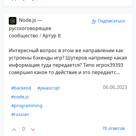
Node.js —
Подписаться
русскоговорящее
сообщество
/
Aртур It
Интересный вопрос в этом же направлении как
устроены бэкенды игр? Шутеров например какая
информация туда передается? Типо игрок39393
совершил какое то действие и это передаетс...
06.06.2023
#backend
#javascript
#node.js
#programming
#russian
0
70 ответов