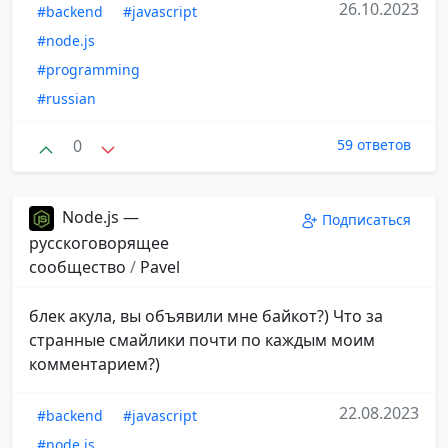
26.10.2023
#backend
#javascript
#node.js
#programming
#russian
0
59 ответов
Node.js —
Подписаться
русскоговорящее
сообщество
/
Pavel
блек акула, вы объявили мне байкот?) Что за
странные смайлики почти по каждым моим
комментарием?)
22.08.2023
#backend
#javascript
#node.js