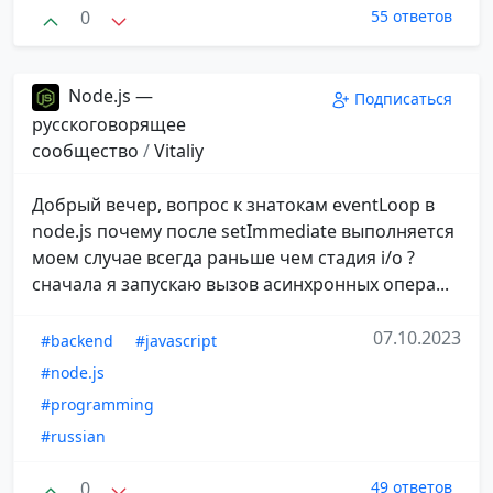
0
55 ответов
Node.js —
Подписаться
русскоговорящее
сообщество
/
Vitaliy
Добрый вечер, вопрос к знатокам eventLoop в
node.js почему после setImmediate выполняется
моем случае всегда раньше чем стадия i/o ?
сначала я запускаю вызов асинхронных опера...
07.10.2023
#backend
#javascript
#node.js
#programming
#russian
0
49 ответов