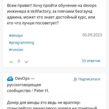
Всем привет! Хочу пройти обучение на devops
инженера в skillfactory, за плечами безгаунд
админа, может кто знает достойный курс, или
кто что лучше посоветует?
05.09.2023
#devops
#programming
#russian
0
53 ответов
DevOps —
Подписаться
русскоговорящее
сообщество
/
Peter H.
Докер для винды это ведь не враппер-
транслейтор линуксового докера на понятный