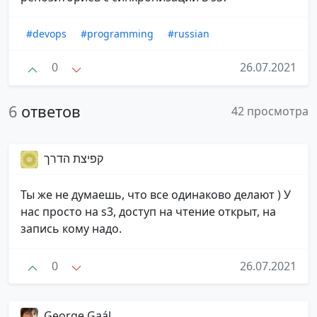
#devops
#programming
#russian
0
26.07.2021
6
ответов
42 просмотра
קפיצת הדרך
Ты же не думаешь, что все одинаково делают ) У
нас просто на s3, доступ на чтение открыт, на
запись кому надо.
0
26.07.2021
George Gaál