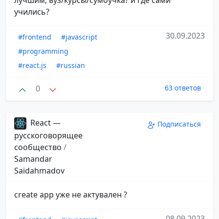
учились?
30.09.2023
#frontend
#javascript
#programming
#react.js
#russian
0
63 ответов
React —
Подписаться
русскоговорящее
сообщество
/
Samandar
Saidahmadov
create app уже не актувален ?
08.09.2023