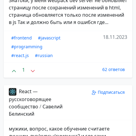
Знатоки, у меня webpack dev server не обновляет
страницу после сохранений изменений в html,
страница обновляется только после изменений
в js Так и должно быть или я ошибся где...
18.11.2023
#frontend
#javascript
#programming
#react.js
#russian
1
62 ответов
React —
Подписаться
русскоговорящее
сообщество
/
Савелий
Белинский
мужики, вопрос, какое обучение считаете
лучшим, вуз/курсы/сумоучка? и где сами