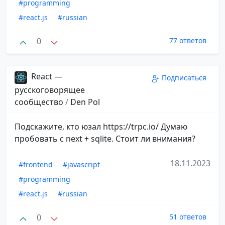
#programming
#react.js
#russian
0
77 ответов
React —
Подписаться
русскоговорящее
сообщество
/
Den Pol
Подскажите, кто юзал https://trpc.io/ Думаю
пробовать с next + sqlite. Стоит ли внимания?
18.11.2023
#frontend
#javascript
#programming
#react.js
#russian
0
51 ответов