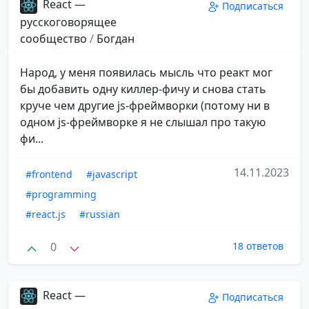
React —
Подписаться
русскоговорящее
сообщество
/
Богдан
Народ, у меня появилась мысль что реакт мог
бы добавить одну киллер-фичу и снова стать
круче чем другие js-фреймворки (потому ни в
одном js-фреймворке я не слышал про такую
фи...
14.11.2023
#frontend
#javascript
#programming
#react.js
#russian
0
18 ответов
React —
Подписаться