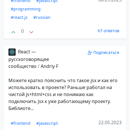
#frontend
#javascript
#programming
#react.js
#russian
0
67 ответов
React —
Подписаться
русскоговорящее
сообщество
/
Andriy F
Можете кратко пояснить что такое jsx и как его
использовать в проекте? Раньше работал на
чистой js+html+css и не понимаю как
подключить jsx к уже работающему проекту.
Библиоте...
22.05.2023
#frontend
#javascript