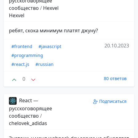
русскоговорящее
сообщество
/
Hexvel
Hexvel
ребят, скока минимум платят джуну?
20.10.2023
#frontend
#javascript
#programming
#react.js
#russian
0
80 ответов
React —
Подписаться
русскоговорящее
сообщество
/
chelovek_adidas