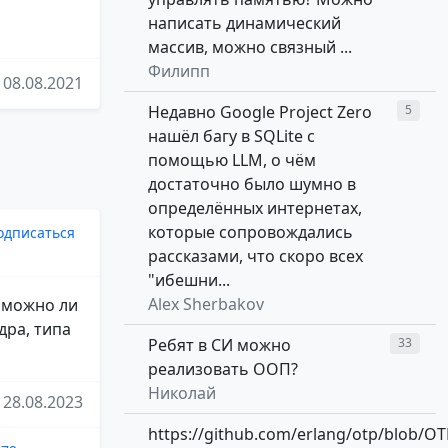
написать динамический
массив, можно связный ...
Филипп
08.08.2021
Недавно Google Project Zero
5
нашёл багу в SQLite с
помощью LLM, о чём
достаточно было шумно в
определённых интернетах,
которые сопровождались
одписаться
рассказами, что скоро всех
"ибешни...
Alex Sherbakov
- можно ли
дра, типа
Ребят в СИ можно
33
реализовать ООП?
Николай
28.08.2023
https://github.com/erlang/otp/blob/OT