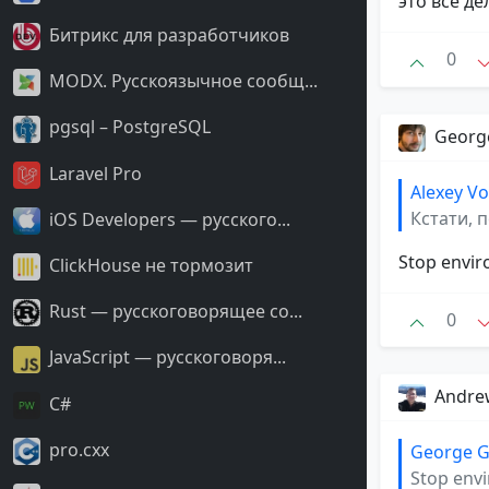
это все де
Битрикс для разработчиков
0
MODX. Русскоязычное сообщ...
pgsql – PostgreSQL
Georg
Laravel Pro
Alexey V
Кстати, п
iOS Developers — русского...
Stop envi
ClickHouse не тормозит
Rust — русскоговорящее со...
0
JavaScript — русскоговоря...
Andre
С#
pro.cxx
George G
Stop env