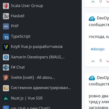
0
Scala User Group
Haskell
DevOp
сообщест
PHP
TypeScript
господа, 
Клуб Vue.js-разработчиков
#devops
Xamarin Developers (MAUI,...
0
F# Chat
Svelte [svelt] - All abou...
DevOp
сообщест
Системное администрирован...
ровно два 
Nuxt.js | Vue SSR
тред у эл
заголовок
var chat = new Chat();