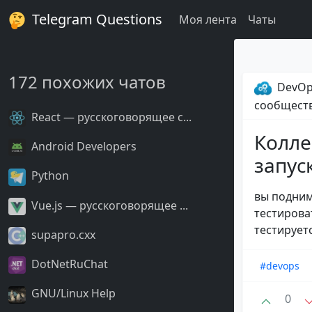
Telegram Questions
Моя лента
Чаты
172 похожих чатов
DevOp
сообщест
React — русскоговорящее с...
Колле
Android Developers
запус
Python
вы подним
Vue.js — русскоговорящее ...
тестирова
тестируетс
supapro.cxx
DotNetRuChat
#devops
GNU/Linux Help
0