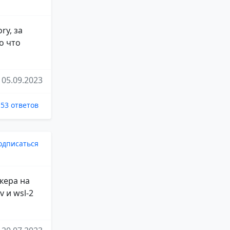
ry, за
о что
05.09.2023
53 ответов
одписаться
кера на
 и wsl-2