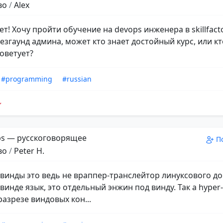
во
/
Alex
т! Хочу пройти обучение на devops инженера в skillfacto
езгаунд админа, может кто знает достойный курс, или кт
оветует?
#programming
#russian
s — русскоговорящее
П
во
/
Peter H.
 винды это ведь не враппер-транслейтор линуксового до
инде язык, это отдельный энжин под винду. Так а hyper-v
 разрезе виндовых кон...