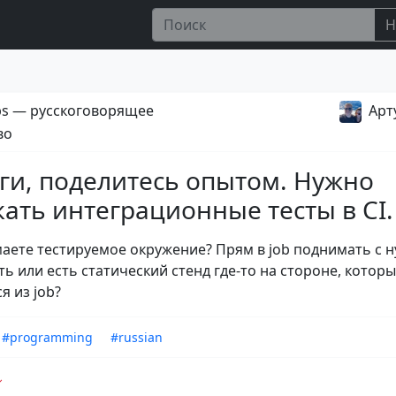
Н
s — русскоговорящее
Арт
во
ги, поделитесь опытом. Нужно
кать интеграционные тесты в CI.
аете тестируемое окружение? Прям в job поднимать с н
ть или есть статический стенд где-то на стороне, котор
я из job?
#programming
#russian