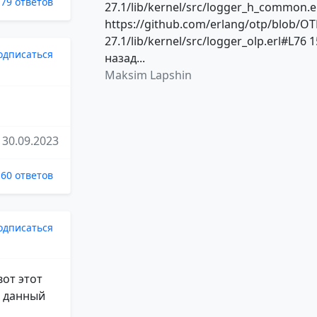
79 ответов
27.1/lib/kernel/src/logger_h_common.e
https://github.com/erlang/otp/blob/OT
27.1/lib/kernel/src/logger_olp.erl#L76 1
одписаться
назад...
Maksim Lapshin
30.09.2023
60 ответов
одписаться
вот этот
о данный