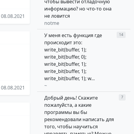
чтобы вывести отладочную
информацию? но что-то она
не ловится
08.08.2021
notme
У меня есть функция где
14
происходит это:
write_bit(buffer, 1);
write_bit(buffer, 0);
write_bit(buffer, 1);
write_bit(buffer, 1);
write_bit(buffer, 1); w...
~
08.08.2021
Добрый день! Скажите
7
пожалуйста, а какие
программы вы бы
рекомендовали написать для
того, чтобы научиться
управлять памятью? Можно