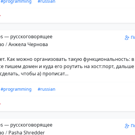
#programming
#russian
s — русскоговорящее
П
во
/
Анжела Чернова
ет. Как можно организовать такую функциональность: в 
е пишем домен и куда его роутить на хост:порт, дальше
 сделать, чтобы а) прописат...
#programming
#russian
s — русскоговорящее
П
во
/
Pasha Shredder