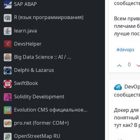
сообщест
SAP ABAP
R (язык программирования)
Всем приве
плечами б
learn.java
лучше пос
DevsHelper
#devops
Big Data Science :: AI / ...
0
Delphi & Lazarus
SwiftBook
DevOp
сообщест
Solidity Development
Evolution CMS официальное...
Докер для
понятный в
pro.net (former COM+)
тут как? В
OpenStreetMap RU