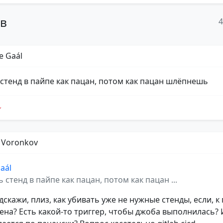
ов
e Gaál
стенд в пайпе как пацан, потом как пацан шлёпнешь
y Voronkov
aál
 стенд в пайпе как пацан, потом как пацан ...
дскажи, плиз, как убивать уже не нужные стенды, если, к
лена? Есть какой-то триггер, чтобы джоба выполнилась? 