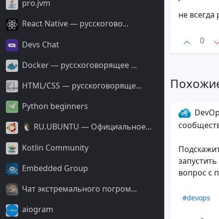
pro.jvm
не всегда
React Native — русскогово...
0
Devs Chat
Docker — русскоговорящее ...
Похожи
HTML/CSS — русскоговоряще...
Python beginners
DevOp
сообщест
🐧 RU.UBUNTU — Официальное...
Kotlin Community
Подскажит
запустить
Embedded Group
вопрос с п
Чат экстремального погром...
#devops
aiogram