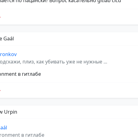
лается по пацански? Вопрос касательно gitlab cicd
e Gaál
oronkov
одскажи, плиз, как убивать уже не нужные ...
ronment в гитлабе
w Urpin
aál
ironment в гитлабе