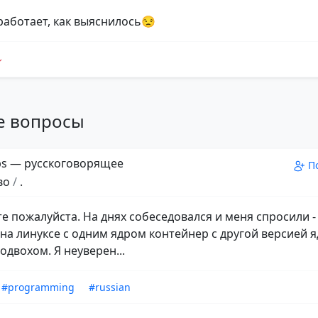
 работает, как выяснилось😒
е вопросы
s — русскоговорящее
П
во
/
.
е пожалуйста. На днях собеседовался и меня спросили 
 на линуксе с одним ядром контейнер с другой версией я
одвохом. Я неуверен...
#programming
#russian