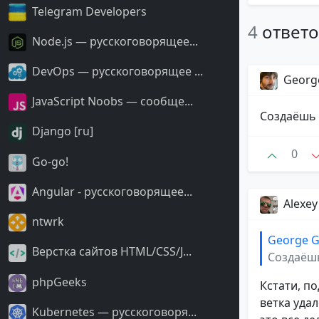
Telegram Developers
4
ответ
Node.js — русскоговорящее...
DevOps — русскоговорящее ...
Georg
JavaScript Noobs — сообще...
Создаёшь 
Django [ru]
0
Go-go!
Angular - русскоговорящее...
Alexe
ntwrk
George G
Верстка сайтов HTML/CSS/J...
Создаёшь
phpGeeks
Кстати, по
ветка уда
Kubernetes — русскоговоря...