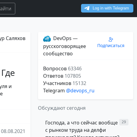
айти
ур Саляхов
DevOps —
Подписаться
русскоговорящее
сообщество
Вопросов
63346
 Где
Ответов
107805
Участников
15132
уля и
Telegram
@devops_ru
ые
Обсуждают сегодня
Господа, а что сейчас вообще
29
с рынком труда на делфи
08.08.2021