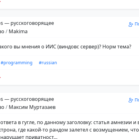
s — русскоговорящее
П
во
/
Makima
какого вы мнения о ИИС (виндовс сервер)? Норм тема?
#programming
#russian
s — русскоговорящее
П
во
/
Максим Муртазаев
ответа в гугле, по данному заголовку: статья амнезии и 
ектрона, где какой-то рандом залетел с возмущением, чт
 нарушает приватност...