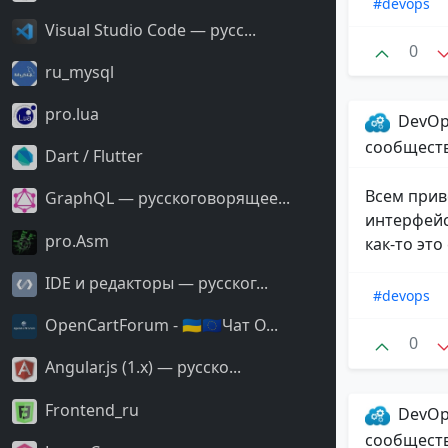
#devops
Visual Studio Code — русс...
0
ru_mysql
pro.lua
DevOp
сообщест
Dart / Flutter
Всем прив
GraphQL — русскоговорящее...
интерфейс
pro.Asm
как-то это
IDE и редакторы — русског...
#devops
OpenCartForum - 🇺🇦🇪🇺Чат O...
0
Angular.js (1.x) — русско...
Frontend_ru
DevOp
сообщест