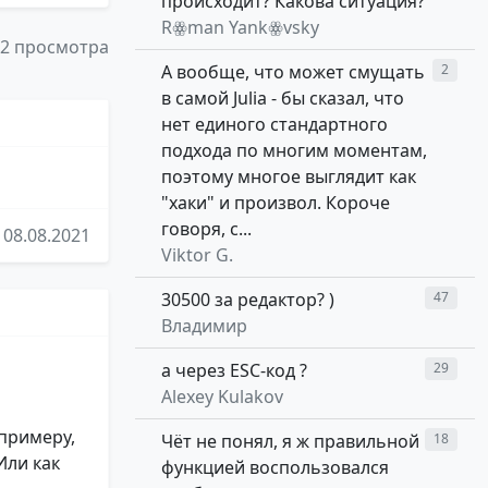
происходит? Какова ситуация?
Rꙮman Yankꙮvsky
42 просмотра
А вообще, что может смущать
2
в самой Julia - бы сказал, что
нет единого стандартного
подхода по многим моментам,
поэтому многое выглядит как
"хаки" и произвол. Короче
говоря, с...
08.08.2021
Viktor G.
30500 за редактор? )
47
Владимир
а через ESC-код ?
29
Alexey Kulakov
 примеру,
Чёт не понял, я ж правильной
18
Или как
функцией воспользовался