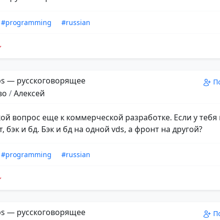
#programming
#russian
s — русскоговорящее
П
во
/
Алексей
акой вопрос еще к коммерческой разработке. Если у теб
, бэк и бд. Бэк и бд на одной vds, а фронт на другой?
#programming
#russian
s — русскоговорящее
П