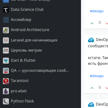
Data Science Chat
#devops
Ассемблер
0
Android Architecture
DevOp
Laravel для начинающих
сообщест
Церковь метрик
кстати. Т
Dart & Flutter
есть фронт
QA — русскоговорящее сооб...
#devops
Tarantool
0
pro.elixir
Python Flask
DevOp