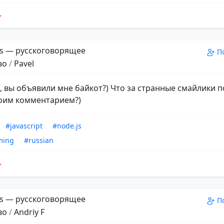
s — русскоговорящее
П
во
/
Pavel
а, вы объявили мне байкот?) Что за странные смайлики п
оим комментарием?)
#javascript
#node.js
ming
#russian
s — русскоговорящее
П
во
/
Andriy F