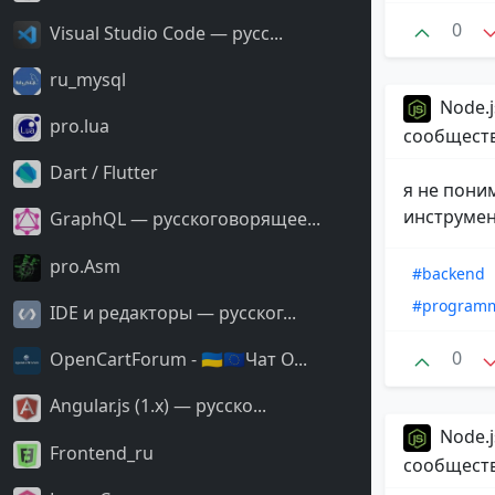
0
Visual Studio Code — русс...
ru_mysql
Node.j
pro.lua
сообщест
Dart / Flutter
я не пони
инструмен
GraphQL — русскоговорящее...
pro.Asm
#backend
#program
IDE и редакторы — русског...
0
OpenCartForum - 🇺🇦🇪🇺Чат O...
Angular.js (1.x) — русско...
Node.j
Frontend_ru
сообщест