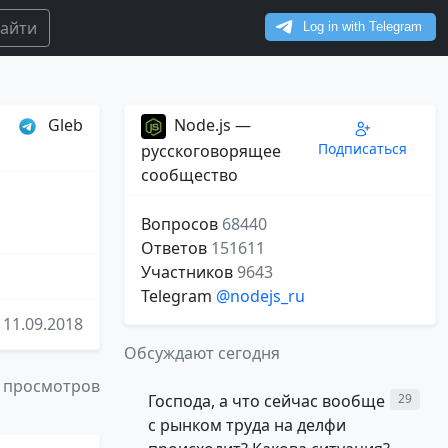
айти
Gleb
Node.js —
Подписаться
русскоговорящее
сообщество
Вопросов
68440
Ответов
151611
Участников
9643
Telegram
@nodejs_ru
11.09.2018
Обсуждают сегодня
 просмотров
Господа, а что сейчас вообще
29
с рынком труда на делфи