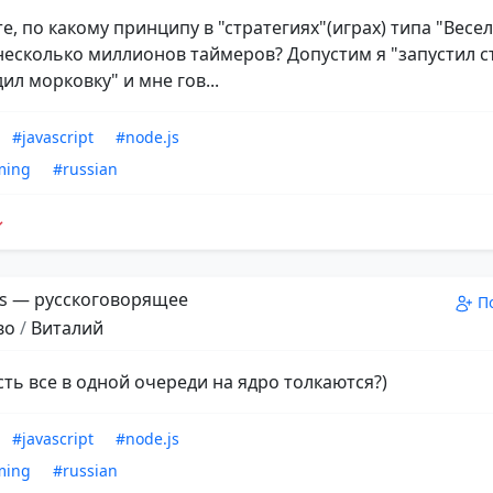
е, по какому принципу в "стратегиях"(играх) типа "Весе
несколько миллионов таймеров? Допустим я "запустил с
ил морковку" и мне гов...
#javascript
#node.js
ming
#russian
s — русскоговорящее
П
во
/
Виталий
сть все в одной очереди на ядро толкаются?)
#javascript
#node.js
ming
#russian