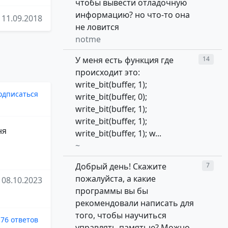
чтобы вывести отладочную
информацию? но что-то она
11.09.2018
не ловится
notme
У меня есть функция где
14
происходит это:
write_bit(buffer, 1);
одписаться
write_bit(buffer, 0);
write_bit(buffer, 1);
write_bit(buffer, 1);
ня
write_bit(buffer, 1); w...
~
Добрый день! Скажите
7
пожалуйста, а какие
08.10.2023
программы вы бы
рекомендовали написать для
того, чтобы научиться
76 ответов
управлять памятью? Можно