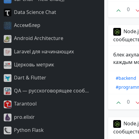
0
Data Science Chat
Ассемблер
Node.j
Android Architecture
сообщест
Laravel для начинающих
блек акул
каждым м
Церковь метрик
Dart & Flutter
#backend
#program
QA — русскоговорящее сооб...
0
Tarantool
pro.elixir
Node.j
Python Flask
сообщест