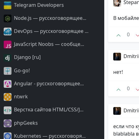
Stepan
Telegram Developers
Node.js — русскоговорящее...
В мобайле
DevOps — русскоговорящее ...
0
JavaScript Noobs — сообще...
Dmitri
Django [ru]
Go-go!
нет!
Angular - русскоговорящее...
0
ntwrk
Верстка сайтов HTML/CSS/J...
Dmitri
phpGeeks
если что к
blablabla
Kubernetes — русскоговоря...