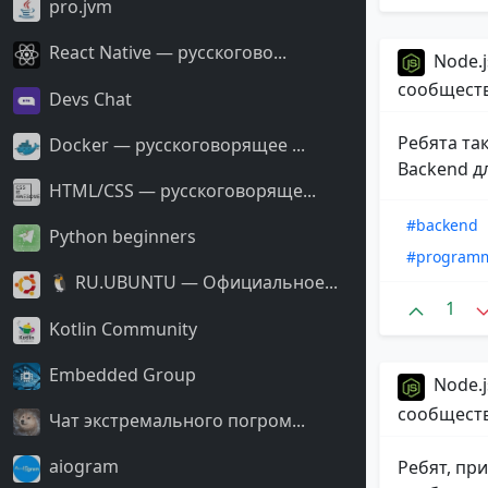
pro.jvm
React Native — русскогово...
Node.j
сообщест
Devs Chat
Ребята та
Docker — русскоговорящее ...
Backend д
HTML/CSS — русскоговоряще...
#backend
Python beginners
#program
🐧 RU.UBUNTU — Официальное...
1
Kotlin Community
Embedded Group
Node.j
сообщест
Чат экстремального погром...
aiogram
Ребят, пр