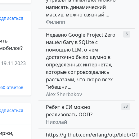
написать динамический
массив, можно связный ...
одписаться
Филипп
Недавно Google Project Zero
5
ить
нашёл багу в SQLite с
 мобилок?
помощью LLM, о чём
достаточно было шумно в
19.11.2023
определённых интернетах,
которые сопровождались
рассказами, что скоро всех
"ибешни...
60 ответов
Alex Sherbakov
Ребят в СИ можно
33
одписаться
реализовать ООП?
Николай
биржи,
https://github.com/erlang/otp/blob/OT