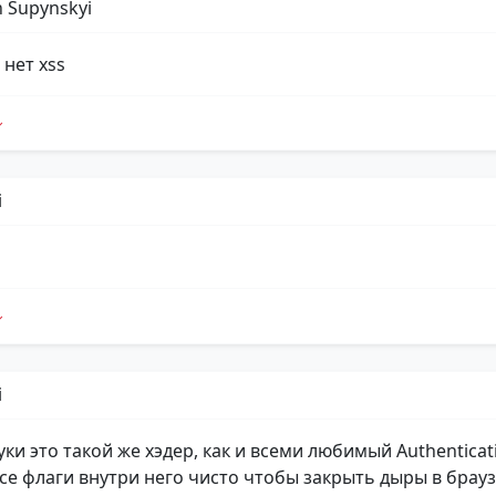
 Supynskyi
 нет xss
i
i
уки это такой же хэдер, как и всеми любимый Authenticat
 все флаги внутри него чисто чтобы закрыть дыры в брау