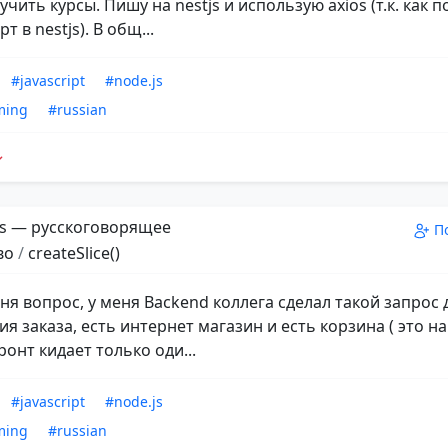
чить курсы. Пишу на nestjs и использую axios (т.к. как
т в nestjs). В общ...
#javascript
#node.js
ming
#russian
s — русскоговорящее
П
во
/
createSlice()
ня вопрос, у меня Backend коллега сделал такой запрос 
 заказа, есть интернет магазин и есть корзина ( это на
ронт кидает только оди...
#javascript
#node.js
ming
#russian