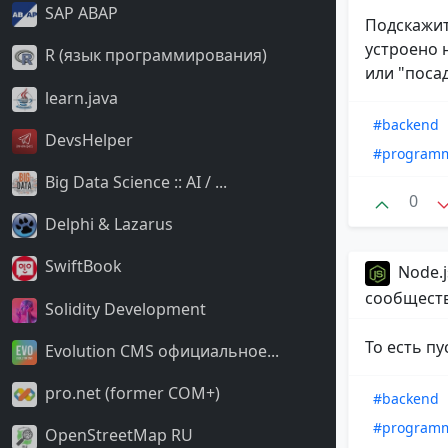
SAP ABAP
Подскажит
устроено 
R (язык программирования)
или "посад
learn.java
#backend
DevsHelper
#program
Big Data Science :: AI / ...
0
Delphi & Lazarus
SwiftBook
Node.j
сообщест
Solidity Development
То есть пу
Evolution CMS официальное...
pro.net (former COM+)
#backend
#program
OpenStreetMap RU