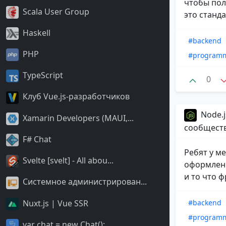
чтобы полу
Scala User Group
это стандар
Haskell
#backend
PHP
#program
TypeScript
0
Клуб Vue.js-разработчиков
Node.j
Xamarin Developers (MAUI,...
сообщест
F# Chat
Ребят у ме
Svelte [svelt] - All abou...
оформления
и то что ф
Системное администрирован...
Nuxt.js | Vue SSR
#backend
#program
var chat = new Chat();