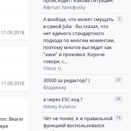
происходит? Какова ситуация?
Rꙮman Yankꙮvsky
А вообще, что может смущать
2
в самой Julia - бы сказал, что
11.09.2018
нет единого стандартного
подхода по многим моментам,
поэтому многое выглядит как
"хаки" и произвол. Короче
говоря, с...
Viktor G.
30500 за редактор? )
47
11.09.2018
Владимир
а через ESC-код ?
29
Alexey Kulakov
Чёт не понял, я ж правильной
18
ion: Bearer
функцией воспользовался
зере