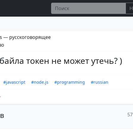
Н
s — русскоговорящее
во
байла токен не может утечь? )
#javascript
#node.js
#programming
#russian
ов
57