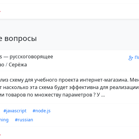
е вопросы
s — русскоговорящее
П
во
/
Серёжа
лиз схему для учебного проекта интернет-магазина. Ме
т насколько эта схема будет эффективна для реализации
и товаров по множеству параметров ? У ...
#javascript
#node.js
ming
#russian