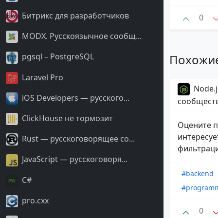
Битрикс для разработчиков
0
MODX. Русскоязычное сообщ...
pgsql – PostgreSQL
Похожи
Laravel Pro
Node.j
iOS Developers — русского...
сообщест
ClickHouse не тормозит
Оцените п
интересуе
Rust — русскоговорящее со...
фильтраци
JavaScript — русскоговоря...
#backend
С#
#program
pro.cxx
0