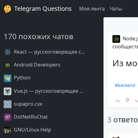
Telegram Questions
Моя лента
Чаты
170 похожих чатов
Node.j
сообщест
React — русскоговорящее с...
Из мо
Android Developers
Python
#backend
Vue.js — русскоговорящее ...
0
supapro.cxx
DotNetRuChat
3
ответ
GNU/Linux Help