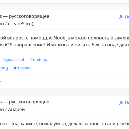
s — русскоговорящее
П
во
/
createSlice()
кой вопрос, с помощью Node.js можно полностью замен
ля iOS направления? И можно ли писать бек на ноде для
#javascript
#node.js
ming
#russian
s — русскоговорящее
П
во
/
Андрей
ивет. Подскажите, пожалуйста, делаю запрос на апишку 