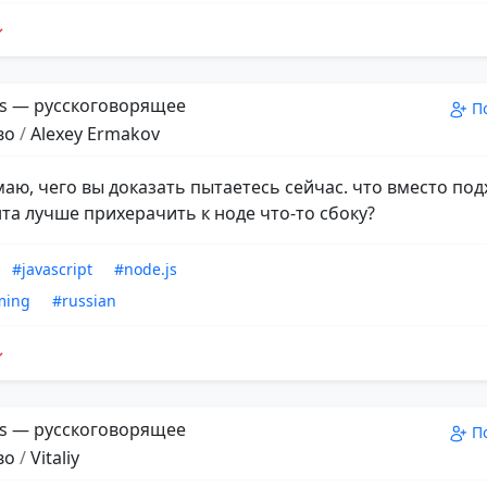
s — русскоговорящее
П
во
/
Alexey Ermakov
маю, чего вы доказать пытаетесь сейчас. что вместо по
та лучше прихерачить к ноде что-то сбоку?
#javascript
#node.js
ming
#russian
s — русскоговорящее
П
во
/
Vitaliy