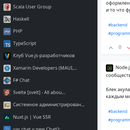
оформления
Scala User Group
и то что ф
Haskell
#backend
PHP
#program
TypeScript
0
Клуб Vue.js-разработчиков
Node.j
Xamarin Developers (MAUI,...
сообщест
F# Chat
блек акул
Svelte [svelt] - All abou...
каждым м
Системное администрирован...
#backend
Nuxt.js | Vue SSR
#program
var chat = new Chat();