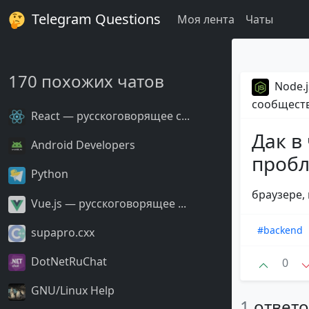
Telegram Questions
Моя лента
Чаты
170 похожих чатов
Node.j
сообщест
React — русскоговорящее с...
Дак в
Android Developers
пробл
Python
браузере,
Vue.js — русскоговорящее ...
#backend
supapro.cxx
DotNetRuChat
0
GNU/Linux Help
1
ответ