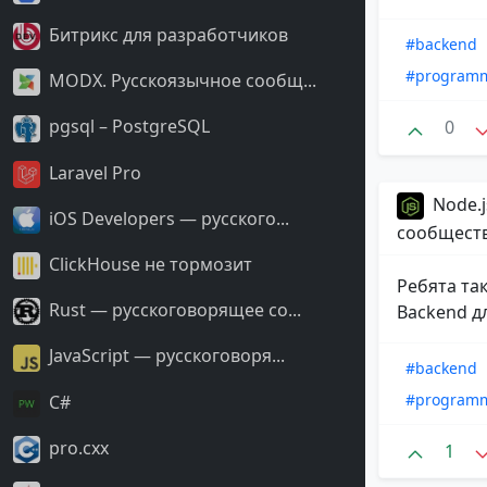
Битрикс для разработчиков
#backend
#program
MODX. Русскоязычное сообщ...
pgsql – PostgreSQL
0
Laravel Pro
Node.j
iOS Developers — русского...
сообщест
ClickHouse не тормозит
Ребята та
Rust — русскоговорящее со...
Backend д
JavaScript — русскоговоря...
#backend
#program
С#
pro.cxx
1