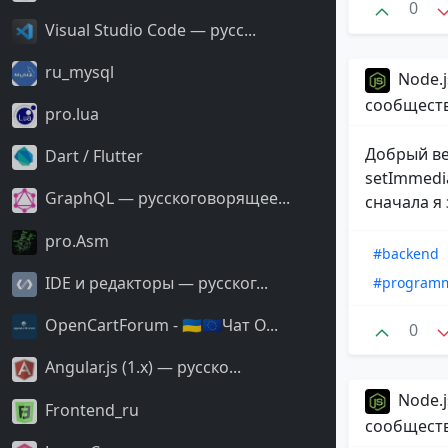
0
Visual Studio Code — русс...
ru_mysql
Node.j
сообщест
pro.lua
Добрый ве
Dart / Flutter
setImmedi
GraphQL — русскоговорящее...
сначала я
pro.Asm
#backend
IDE и редакторы — русског...
#program
OpenCartForum - 🇺🇦🇪🇺Чат O...
0
Angular.js (1.x) — русско...
Node.j
Frontend_ru
сообщест