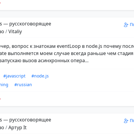
s — русскоговорящее
П
во
/
Vitaliy
чер, вопрос к знатокам eventLoop в node.js почему посл
ate выполняется моем случае всегда раньше чем стадия i
 запускаю вызов асинхронных опера...
#javascript
#node.js
ming
#russian
s — русскоговорящее
П
во
/
Aртур It