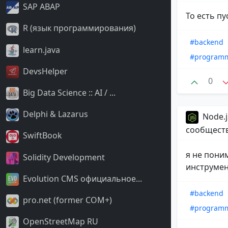
SAP ABAP
То есть пу
R (язык программирования)
#backend
learn.java
#program
DevsHelper
0
Big Data Science :: AI / ...
Delphi & Lazarus
Node.j
сообщест
SwiftBook
я не пони
Solidity Development
инструмен
Evolution CMS официальное...
#backend
pro.net (former COM+)
#program
OpenStreetMap RU