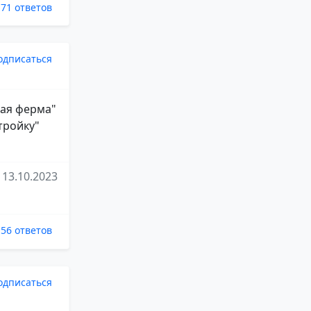
71 ответов
одписаться
лая ферма"
тройку"
13.10.2023
56 ответов
одписаться