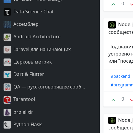
0
Data Science Chat
Ассемблер
Node.j
сообщест
Android Architecture
Подскажит
Laravel для начинающих
устроено 
или "посад
Церковь метрик
Dart & Flutter
#backend
#program
QA — русскоговорящее сооб...
0
Tarantool
pro.elixir
Node.j
Python Flask
сообщест