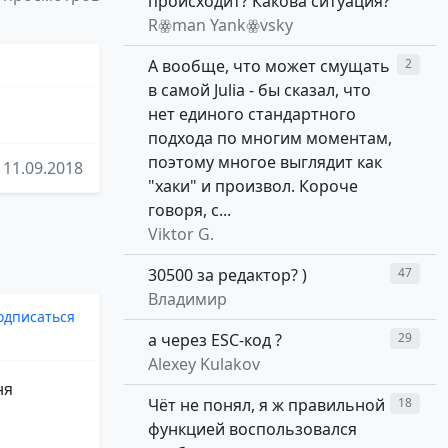
происходит? Какова ситуация?
Rꙮman Yankꙮvsky
А вообще, что может смущать
2
в самой Julia - бы сказал, что
нет единого стандартного
подхода по многим моментам,
поэтому многое выглядит как
11.09.2018
"хаки" и произвол. Короче
говоря, с...
Viktor G.
30500 за редактор? )
47
Владимир
одписаться
а через ESC-код ?
29
Alexey Kulakov
ня
Чёт не понял, я ж правильной
18
функцией воспользовался