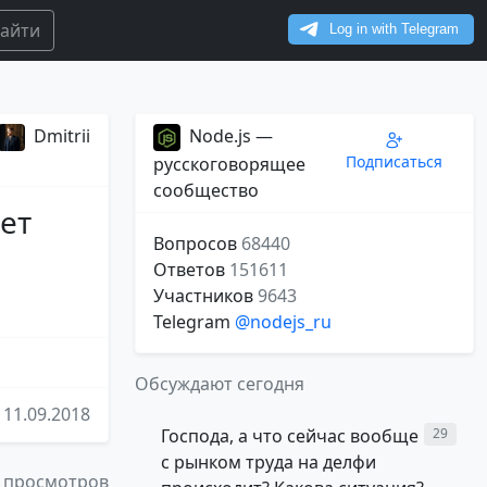
айти
Dmitrii
Node.js —
Подписаться
русскоговорящее
сообщество
ает
Вопросов
68440
Ответов
151611
Участников
9643
Telegram
@nodejs_ru
Обсуждают сегодня
11.09.2018
Господа, а что сейчас вообще
29
с рынком труда на делфи
 просмотров