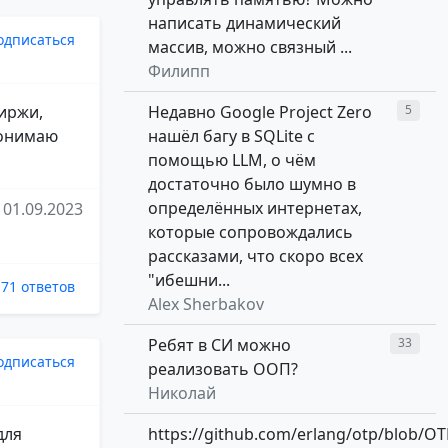
написать динамический
одписаться
массив, можно связный ...
Филипп
Недавно Google Project Zero
5
биржи,
нашёл багу в SQLite с
 понимаю
помощью LLM, о чём
достаточно было шумно в
определённых интернетах,
01.09.2023
которые сопровождались
рассказами, что скоро всех
"ибешни...
71 ответов
Alex Sherbakov
Ребят в СИ можно
33
одписаться
реализовать ООП?
Николай
для
https://github.com/erlang/otp/blob/OT