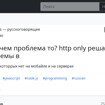
Н
s — русскоговорящее
во
 чем проблема то? http only реш
емы в
 которрых нет на мобайле и на серверах
#javascript
#node.js
#programming
#russian
ов
25