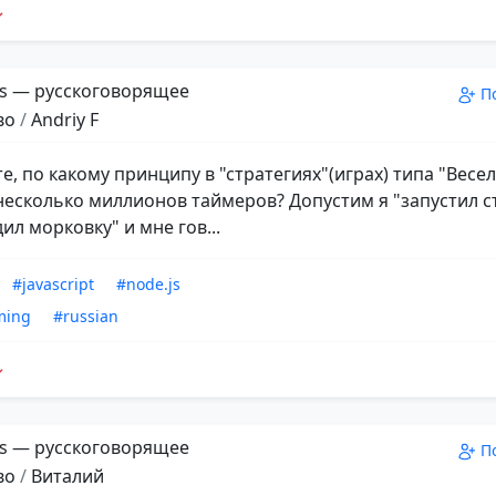
s — русскоговорящее
П
во
/
Andriy F
е, по какому принципу в "стратегиях"(играх) типа "Весе
несколько миллионов таймеров? Допустим я "запустил с
ил морковку" и мне гов...
#javascript
#node.js
ming
#russian
s — русскоговорящее
П
во
/
Виталий