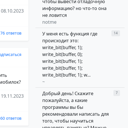
чтобы вывести отладочную
информацию? но что-то она
08.10.2023
не ловится
notme
76 ответов
У меня есть функция где
14
происходит это:
write_bit(buffer, 1);
write_bit(buffer, 0);
одписаться
write_bit(buffer, 1);
write_bit(buffer, 1);
write_bit(buffer, 1); w...
ить
~
 мобилок?
Добрый день! Скажите
7
19.11.2023
пожалуйста, а какие
программы вы бы
рекомендовали написать для
60 ответов
того, чтобы научиться
управлять памятью? Можно