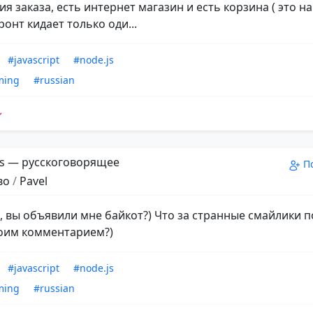
 заказа, есть интернет магазин и есть корзина ( это на
ронт кидает только оди...
#javascript
#node.js
ming
#russian
s — русскоговорящее
П
во
/
Pavel
а, вы объявили мне байкот?) Что за странные смайлики п
оим комментарием?)
#javascript
#node.js
ming
#russian