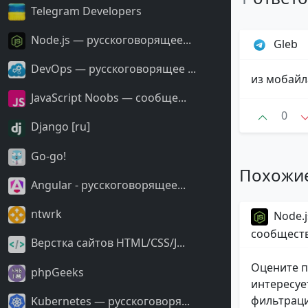
Telegram Developers
Node.js — русскоговорящее...
Gleb
DevOps — русскоговорящее ...
из мобайл
JavaScript Noobs — сообще...
0
Django [ru]
Go-go!
Похожи
Angular - русскоговорящее...
ntwrk
Node.j
сообщест
Верстка сайтов HTML/CSS/J...
Оцените п
phpGeeks
интересуе
фильтраци
Kubernetes — русскоговоря...