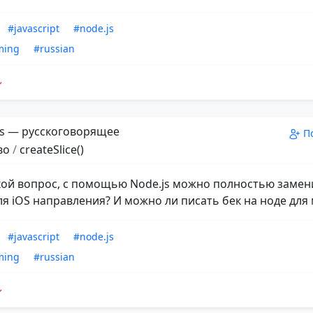
#javascript
#node.js
ming
#russian
s — русскоговорящее
П
во
/
createSlice()
кой вопрос, с помощью Node.js можно полностью замен
ля iOS направления? И можно ли писать бек на ноде для
#javascript
#node.js
ming
#russian