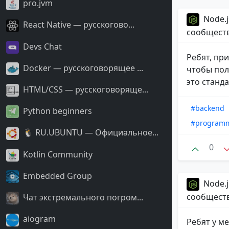
pro.jvm
Node.j
React Native — русскогово...
сообщест
Devs Chat
Ребят, пр
Docker — русскоговорящее ...
чтобы полу
это стандар
HTML/CSS — русскоговоряще...
#backend
Python beginners
#program
🐧 RU.UBUNTU — Официальное...
0
Kotlin Community
Embedded Group
Node.j
сообщест
Чат экстремального погром...
aiogram
Ребят у ме