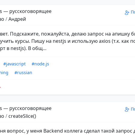
s — русскоговорящее
П
во
/
Андрей
ивет. Подскажите, пожалуйста, делаю запрос на апишку 
чить курсы. Пишу на nestjs и использую axios (т.к. как
т в nestjs). В общ...
#javascript
#node.js
ming
#russian
s — русскоговорящее
П
во
/
createSlice()
ня вопрос, у меня Backend коллега сделал такой запрос 