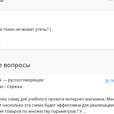
а токен не может утечь? )
е вопросы
s — русскоговорящее
П
во
/
Серёжа
лиз схему для учебного проекта интернет-магазина. Ме
т насколько эта схема будет эффективна для реализации
и товаров по множеству параметров ? У ...