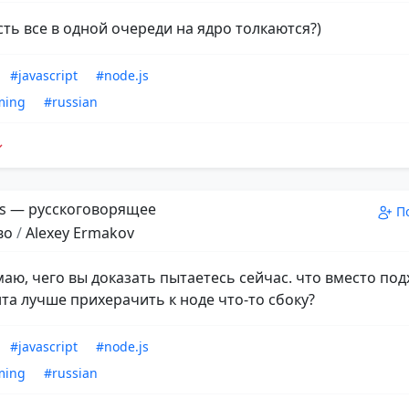
сть все в одной очереди на ядро толкаются?)
#javascript
#node.js
ming
#russian
s — русскоговорящее
П
во
/
Alexey Ermakov
маю, чего вы доказать пытаетесь сейчас. что вместо по
та лучше прихерачить к ноде что-то сбоку?
#javascript
#node.js
ming
#russian