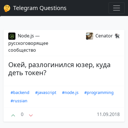
Telegram Questions
Node.js —
Cenator 🐈‍⬛
русскоговорящее
сообщество
Окей, разлогинился юзер, куда
деть токен?
#backend
#javascript
#node.js
#programming
#russian
0
11.09.2018