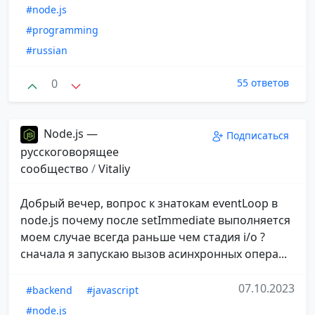
#node.js
#programming
#russian
0
55 ответов
Node.js —
Подписаться
русскоговорящее
сообщество
/
Vitaliy
Добрый вечер, вопрос к знатокам eventLoop в
node.js почему после setImmediate выполняется
моем случае всегда раньше чем стадия i/o ?
сначала я запускаю вызов асинхронных опера...
07.10.2023
#backend
#javascript
#node.js