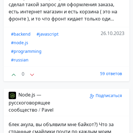
сделал такой запрос для оформления заказа,
есть интернет магазин и есть корзина ( это на
фронте ), и то что фронт кидает только оди...
26.10.2023
#backend
#javascript
#node.js
#programming
#russian
0
59 ответов
Node.js —
Подписаться
русскоговорящее
сообщество
/
Pavel
блек акула, вы объявили мне байкот?) Что за
странные смайлики почти по каждым моим