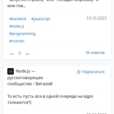
мне гов...
13.10.2023
#backend
#javascript
#node.js
#programming
#russian
0
56 ответов
Node.js —
Подписаться
русскоговорящее
сообщество
/
Виталий
То есть пусть все в одной очереди на ядро
толкаются?)