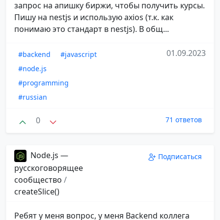
запрос на апишку биржи, чтобы получить курсы.
Пишу на nestjs и использую axios (т.к. как
понимаю это стандарт в nestjs). В общ...
01.09.2023
#backend
#javascript
#node.js
#programming
#russian
0
71 ответов
Node.js —
Подписаться
русскоговорящее
сообщество
/
createSlice()
Ребят у меня вопрос, у меня Backend коллега