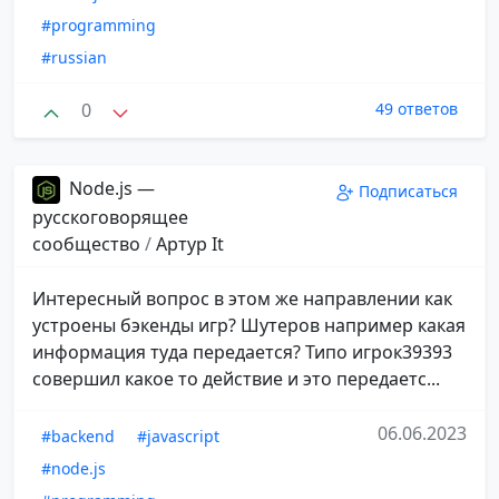
#programming
#russian
0
49 ответов
Node.js —
Подписаться
русскоговорящее
сообщество
/
Aртур It
Интересный вопрос в этом же направлении как
устроены бэкенды игр? Шутеров например какая
информация туда передается? Типо игрок39393
совершил какое то действие и это передаетс...
06.06.2023
#backend
#javascript
#node.js