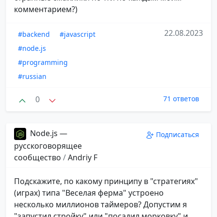
комментарием?)
22.08.2023
#backend
#javascript
#node.js
#programming
#russian
0
71 ответов
Node.js —
Подписаться
русскоговорящее
сообщество
/
Andriy F
Подскажите, по какому принципу в "стратегиях"
(играх) типа "Веселая ферма" устроено
несколько миллионов таймеров? Допустим я
"запустил стройку" или "посадил морковку" и