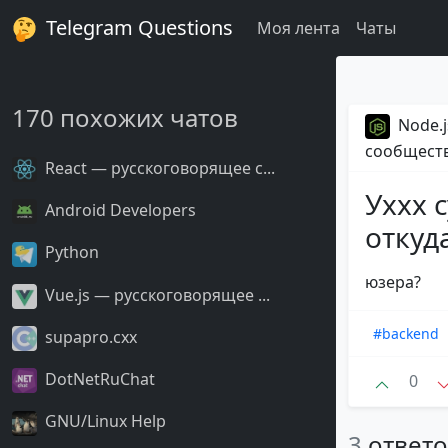
Telegram Questions
Моя лента
Чаты
170 похожих чатов
Node.j
сообщест
React — русскоговорящее с...
Уххх с
Android Developers
откуд
Python
юзера?
Vue.js — русскоговорящее ...
#backend
supapro.cxx
DotNetRuChat
0
GNU/Linux Help
3
ответ