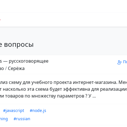
е вопросы
s — русскоговорящее
П
во
/
Серёжа
лиз схему для учебного проекта интернет-магазина. Ме
т насколько эта схема будет эффективна для реализации
и товаров по множеству параметров ? У ...
#javascript
#node.js
ming
#russian