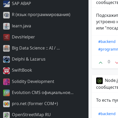
сообщест
SAP ABAP
R (язык программирования)
Подскажит
устроено 
learn.java
или "посад
DevsHelper
#backend
Big Data Science :: AI / ...
#program
Delphi & Lazarus
0
SwiftBook
Node.j
Solidity Development
сообщест
Evolution CMS официальное...
То есть пу
pro.net (former COM+)
#backend
OpenStreetMap RU