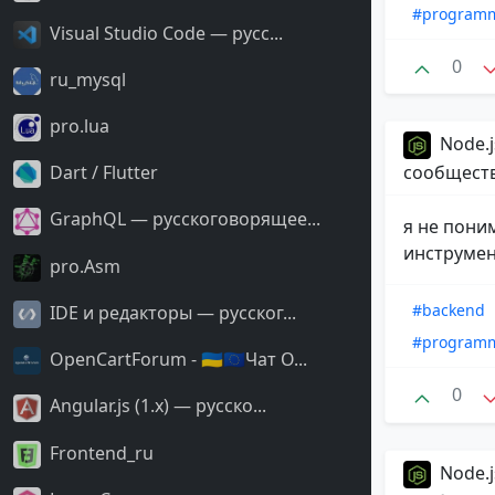
#program
Visual Studio Code — русс...
0
ru_mysql
pro.lua
Node.j
Dart / Flutter
сообщест
GraphQL — русскоговорящее...
я не пони
инструмен
pro.Asm
#backend
IDE и редакторы — русског...
#program
OpenCartForum - 🇺🇦🇪🇺Чат O...
0
Angular.js (1.x) — русско...
Frontend_ru
Node.j