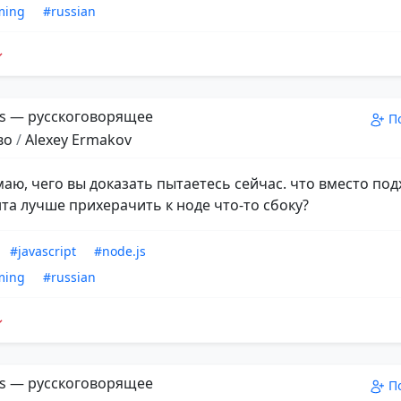
ming
#russian
s — русскоговорящее
П
во
/
Alexey Ermakov
маю, чего вы доказать пытаетесь сейчас. что вместо по
та лучше прихерачить к ноде что-то сбоку?
#javascript
#node.js
ming
#russian
s — русскоговорящее
П