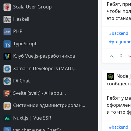
Ребят, пр
Scala User Group
чтобы полу
это стандар
Haskell
PHP
#backend
#program
TypeScript
0
Клуб Vue.js-разработчиков
Xamarin Developers (MAUI,...
Node.j
F# Chat
сообщест
Svelte [svelt] - All abou...
Ребят у ме
оформления
Системное администрирован...
и то что ф
Nuxt.js | Vue SSR
#backend
var chat = new Chat();