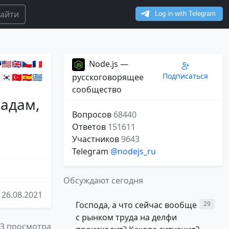
айти
🇺🇸🇬🇧🇨🇿🇫🇷
Node.js —
Подписаться
🇰🇷🇹🇷🇪🇸🇬🇷
русскоговорящее
сообщество
задам,
Вопросов
68440
Ответов
151611
Участников
9643
Telegram
@nodejs_ru
Обсуждают сегодня
26.08.2021
Господа, а что сейчас вообще
29
с рынком труда на делфи
23 просмотра