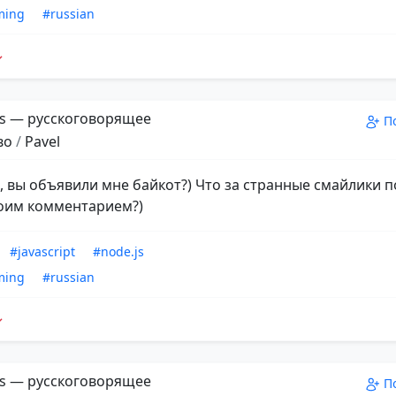
ming
#russian
s — русскоговорящее
П
во
/
Pavel
а, вы объявили мне байкот?) Что за странные смайлики п
оим комментарием?)
#javascript
#node.js
ming
#russian
s — русскоговорящее
П