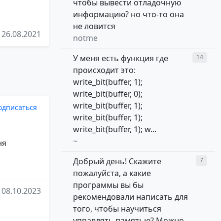
чтобы вывести отладочную
информацию? но что-то она
не ловится
26.08.2021
notme
У меня есть функция где
14
происходит это:
write_bit(buffer, 1);
write_bit(buffer, 0);
write_bit(buffer, 1);
одписаться
write_bit(buffer, 1);
write_bit(buffer, 1); w...
~
ня
Добрый день! Скажите
7
пожалуйста, а какие
программы вы бы
08.10.2023
рекомендовали написать для
того, чтобы научиться
управлять памятью? Можно