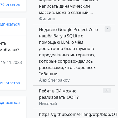
76 ответов
написать динамический
массив, можно связный ...
Филипп
одписаться
Недавно Google Project Zero
5
нашёл багу в SQLite с
помощью LLM, о чём
ить
достаточно было шумно в
 мобилок?
определённых интернетах,
которые сопровождались
19.11.2023
рассказами, что скоро всех
"ибешни...
Alex Sherbakov
60 ответов
Ребят в СИ можно
33
реализовать ООП?
одписаться
Николай
https://github.com/erlang/otp/blob/OT