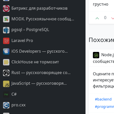
грустно
Битрикс для разработчиков
0
MODX. Русскоязычное сообщ...
pgsql – PostgreSQL
Похожи
Laravel Pro
iOS Developers — русского...
Node.j
сообщест
ClickHouse не тормозит
Rust — русскоговорящее со...
Оцените п
интересуе
JavaScript — русскоговоря...
фильтраци
С#
#backend
pro.cxx
#program