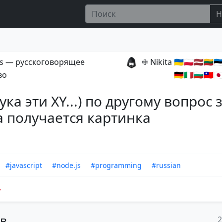
Н
s — русскоговорящее
✙ Nikita 🇺🇦🇵🇱🇱🇻🇱🇹🇪🇪
во
🇩🇪🇮🇹🇧🇬🇹🇼🇯
ука эти XY...) по другому вопрос 
а получается картинка
#javascript
#node.js
#programming
#russian
ов