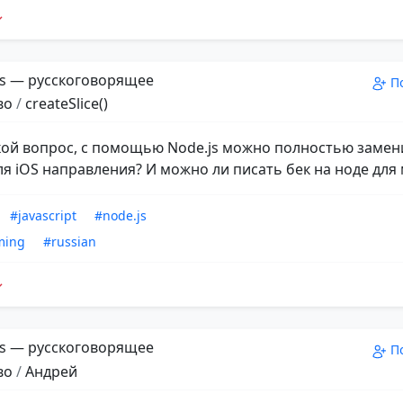
s — русскоговорящее
П
во
/
createSlice()
кой вопрос, с помощью Node.js можно полностью замен
ля iOS направления? И можно ли писать бек на ноде для
#javascript
#node.js
ming
#russian
s — русскоговорящее
П
во
/
Андрей