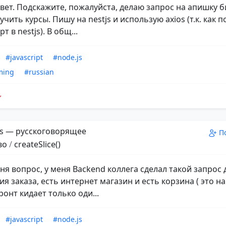
ивет. Подскажите, пожалуйста, делаю запрос на апишку 
чить курсы. Пишу на nestjs и использую axios (т.к. как
т в nestjs). В общ...
#javascript
#node.js
ming
#russian
s — русскоговорящее
П
во
/
createSlice()
ня вопрос, у меня Backend коллега сделал такой запрос 
 заказа, есть интернет магазин и есть корзина ( это на
ронт кидает только оди...
#javascript
#node.js