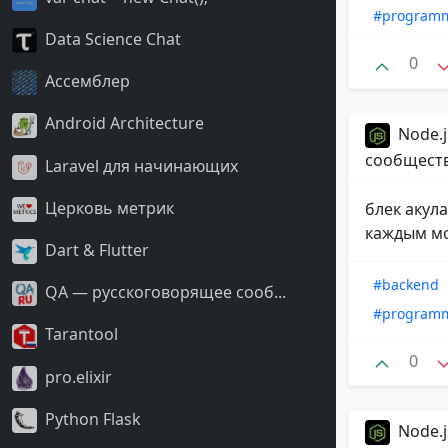
#program
Data Science Chat
0
Ассемблер
Android Architecture
Node.j
сообщест
Laravel для начинающих
Церковь метрик
блек акул
каждым м
Dart & Flutter
#backend
QA — русскоговорящее сооб...
#program
Tarantool
0
pro.elixir
Python Flask
Node.j