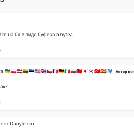
ся на бд в виде буфера в bytea
🇺🇦🇵🇱🇱🇻🇱🇹🇪🇪🇺🇸🇬🇧🇨🇿🇫🇷🇩🇪🇮🇹🇧🇬🇹🇼🇯🇵🇰🇷🇹🇷🇪🇸🇬🇷
Автор во
так?
andr Danylenko