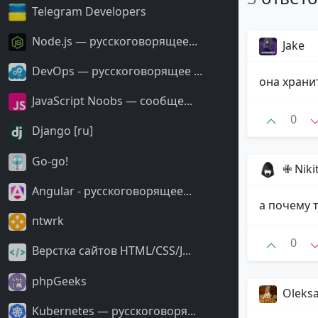
Telegram Developers
Node.js — русскоговорящее...
Jake
DevOps — русскоговорящее ...
она хранит
JavaScript Noobs — сообще...
0
Django [ru]
Go-go!
✙ Nikita 
Angular - русскоговорящее...
а почему 
ntwrk
0
Верстка сайтов HTML/CSS/J...
phpGeeks
Oleks
Kubernetes — русскоговоря...