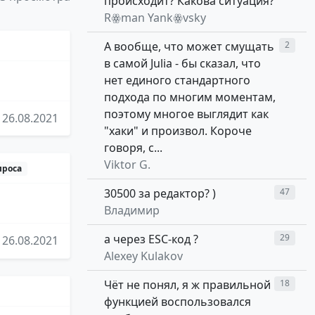
происходит? Какова ситуация?
Rꙮman Yankꙮvsky
А вообще, что может смущать
2
в самой Julia - бы сказал, что
нет единого стандартного
подхода по многим моментам,
поэтому многое выглядит как
26.08.2021
"хаки" и произвол. Короче
говоря, с...
Viktor G.
проса
30500 за редактор? )
47
Владимир
а через ESC-код ?
29
26.08.2021
Alexey Kulakov
Чёт не понял, я ж правильной
18
функцией воспользовался