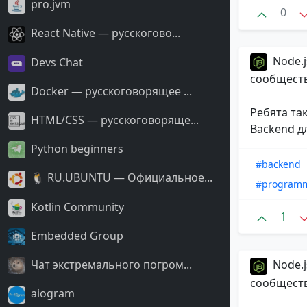
pro.jvm
0
React Native — русскогово...
Node.j
Devs Chat
сообщест
Docker — русскоговорящее ...
Ребята та
HTML/CSS — русскоговоряще...
Backend д
Python beginners
#backend
🐧 RU.UBUNTU — Официальное...
#program
Kotlin Community
1
Embedded Group
Чат экстремального погром...
Node.j
сообщест
aiogram