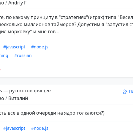
во
/
Andriy F
е, по какому принципу в "стратегиях"(играх) типа "Весе
несколько миллионов таймеров? Допустим я "запустил с
ил морковку" и мне гов...
#javascript
#node.js
ming
#russian
s — русскоговорящее
П
во
/
Виталий
сть все в одной очереди на ядро толкаются?)
#javascript
#node.js