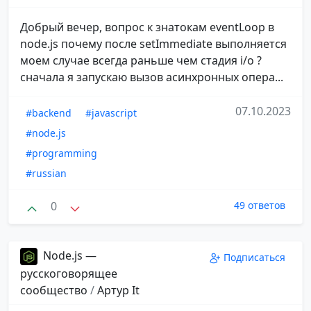
Добрый вечер, вопрос к знатокам eventLoop в
node.js почему после setImmediate выполняется
моем случае всегда раньше чем стадия i/o ?
сначала я запускаю вызов асинхронных опера...
07.10.2023
#backend
#javascript
#node.js
#programming
#russian
0
49 ответов
Node.js —
Подписаться
русскоговорящее
сообщество
/
Aртур It