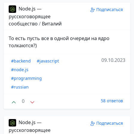
Node.js —
Подписаться
русскоговорящее
сообщество
/
Виталий
То есть пусть все в одной очереди на ядро
толкаются?)
09.10.2023
#backend
#javascript
#node.js
#programming
#russian
0
58 ответов
Node.js —
Подписаться
русскоговорящее