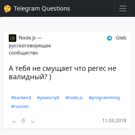
Telegram Questions
Node.js —
Gleb
русскоговорящее
сообщество
А тебя не смущает что регес не
валидный? )
#backend
#javascript
#node.js
#programming
#russian
0
11.09.2018