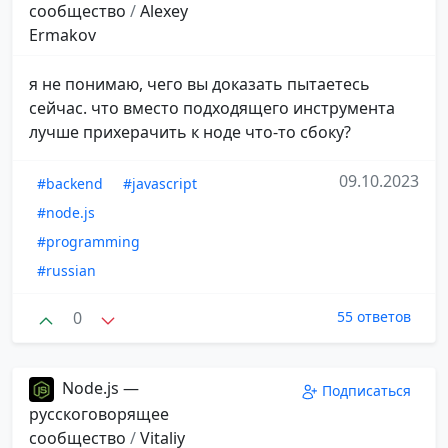
сообщество
/
Alexey
Ermakov
я не понимаю, чего вы доказать пытаетесь
сейчас. что вместо подходящего инструмента
лучше прихерачить к ноде что-то сбоку?
09.10.2023
#backend
#javascript
#node.js
#programming
#russian
0
55 ответов
Node.js —
Подписаться
русскоговорящее
сообщество
/
Vitaliy