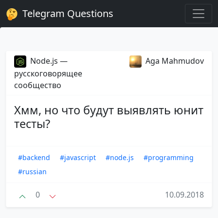
Telegram Questions
Node.js —
Aga Mahmudov
русскоговорящее
сообщество
Хмм, но что будут выявлять юнит
тесты?
#backend
#javascript
#node.js
#programming
#russian
0
10.09.2018