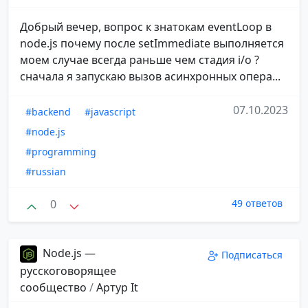
Добрый вечер, вопрос к знатокам eventLoop в
node.js почему после setImmediate выполняется
моем случае всегда раньше чем стадия i/o ?
сначала я запускаю вызов асинхронных опера...
07.10.2023
#backend
#javascript
#node.js
#programming
#russian
0
49 ответов
Node.js —
Подписаться
русскоговорящее
сообщество
/
Aртур It