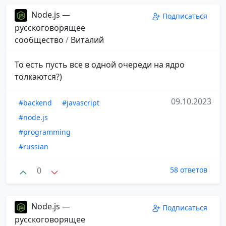
Node.js —
Подписаться
русскоговорящее
сообщество
/
Виталий
То есть пусть все в одной очереди на ядро
толкаются?)
09.10.2023
#backend
#javascript
#node.js
#programming
#russian
0
58 ответов
Node.js —
Подписаться
русскоговорящее