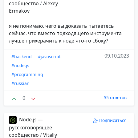
сообщество
/
Alexey
Ermakov
я не понимаю, чего вы доказать пытаетесь
сейчас. что вместо подходящего инструмента
лучше прихерачить к ноде что-то сбоку?
09.10.2023
#backend
#javascript
#node.js
#programming
#russian
0
55 ответов
Node.js —
Подписаться
русскоговорящее
сообщество
/
Vitaliy