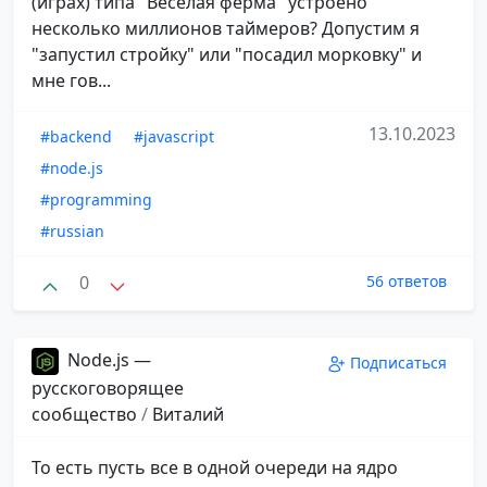
(играх) типа "Веселая ферма" устроено
несколько миллионов таймеров? Допустим я
"запустил стройку" или "посадил морковку" и
мне гов...
13.10.2023
#backend
#javascript
#node.js
#programming
#russian
0
56 ответов
Node.js —
Подписаться
русскоговорящее
сообщество
/
Виталий
То есть пусть все в одной очереди на ядро