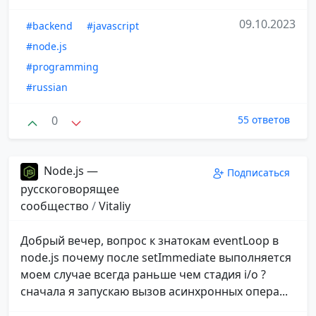
09.10.2023
#backend
#javascript
#node.js
#programming
#russian
0
55 ответов
Node.js —
Подписаться
русскоговорящее
сообщество
/
Vitaliy
Добрый вечер, вопрос к знатокам eventLoop в
node.js почему после setImmediate выполняется
моем случае всегда раньше чем стадия i/o ?
сначала я запускаю вызов асинхронных опера...