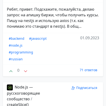
Ребят, привет. Подскажите, пожалуйста, делаю
запрос на апишку биржи, чтобы получить курсы.
Пишу на nestjs и использую axios (т.к. как
понимаю это стандарт в nestjs). В общ...
01.09.2023
#backend
#javascript
#node.js
#programming
#russian
0
71 ответов
Node.js —
Подписаться
русскоговорящее
сообщество
/
createSlice()