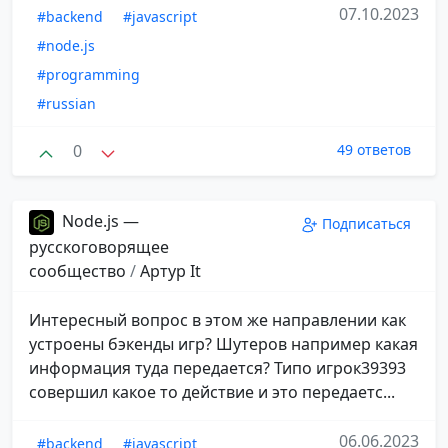
07.10.2023
#backend
#javascript
#node.js
#programming
#russian
0
49 ответов
Node.js —
Подписаться
русскоговорящее
сообщество
/
Aртур It
Интересный вопрос в этом же направлении как
устроены бэкенды игр? Шутеров например какая
информация туда передается? Типо игрок39393
совершил какое то действие и это передаетс...
06.06.2023
#backend
#javascript