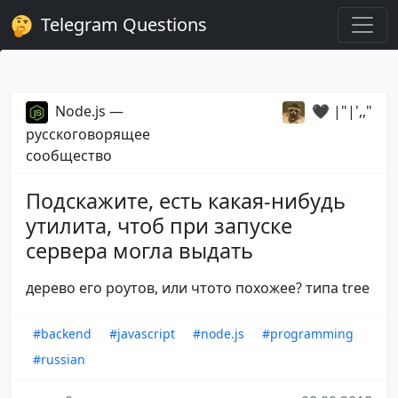
Telegram Questions
Node.js —
🖤 |"|',,"
русскоговорящее
сообщество
Подскажите, есть какая-нибудь
утилита, чтоб при запуске
сервера могла выдать
дерево его роутов, или чтото похожее? типа tree
#backend
#javascript
#node.js
#programming
#russian