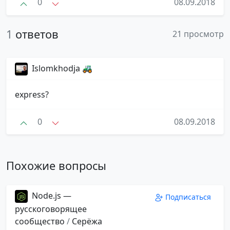
0
08.09.2018
1
ответов
21 просмотр
Islomkhodja 🚜
express?
0
08.09.2018
Похожие вопросы
Node.js —
Подписаться
русскоговорящее
сообщество
/
Серёжа