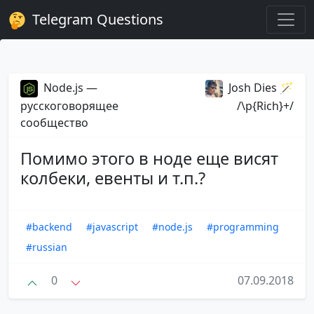
Telegram Questions
Node.js —
Josh Dies 🪄
русскоговорящее
/\p{Rich}+/
сообщество
Помимо этого в ноде еще висят
колбеки, евенты и т.п.?
#backend
#javascript
#node.js
#programming
#russian
0
07.09.2018