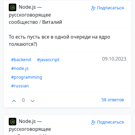
Node.js —
Подписаться
русскоговорящее
сообщество
/
Виталий
То есть пусть все в одной очереди на ядро
толкаются?)
09.10.2023
#backend
#javascript
#node.js
#programming
#russian
0
58 ответов
Node.js —
Подписаться
русскоговорящее