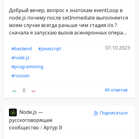
Добрый вечер, вопрос к знатокам eventLoop в
node.js почему после setImmediate выполняется
моем случае всегда раньше чем стадия i/o ?
сначала я запускаю вызов асинхронных опера...
07.10.2023
#backend
#javascript
#node.js
#programming
#russian
0
49 ответов
Node.js —
Подписаться
русскоговорящее
сообщество
/
Aртур It