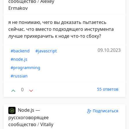
сообщество
/
Alexey
Ermakov
я не понимаю, чего вы доказать пытаетесь
сейчас. что вместо подходящего инструмента
лучше прихерачить к ноде что-то сбоку?
09.10.2023
#backend
#javascript
#node.js
#programming
#russian
0
55 ответов
Node.js —
Подписаться
русскоговорящее
сообщество
/
Vitaliy