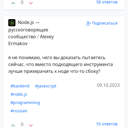
0
58 ответов
Node.js —
Подписаться
русскоговорящее
сообщество
/
Alexey
Ermakov
я не понимаю, чего вы доказать пытаетесь
сейчас. что вместо подходящего инструмента
лучше прихерачить к ноде что-то сбоку?
09.10.2023
#backend
#javascript
#node.js
#programming
#russian
0
55 ответов