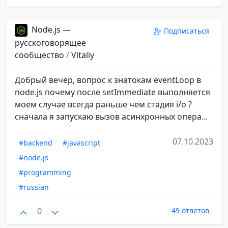
Node.js —
Подписаться
русскоговорящее
сообщество
/
Vitaliy
Добрый вечер, вопрос к знатокам eventLoop в
node.js почему после setImmediate выполняется
моем случае всегда раньше чем стадия i/o ?
сначала я запускаю вызов асинхронных опера...
07.10.2023
#backend
#javascript
#node.js
#programming
#russian
0
49 ответов