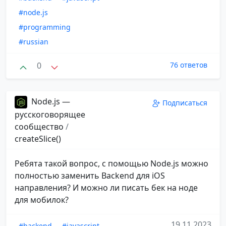
#node.js
#programming
#russian
0
76 ответов
Node.js —
Подписаться
русскоговорящее
сообщество
/
createSlice()
Ребята такой вопрос, с помощью Node.js можно
полностью заменить Backend для iOS
направления? И можно ли писать бек на ноде
для мобилок?
19.11.2023
#backend
#javascript