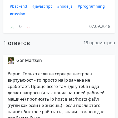
#backend
#javascript
#node.js
#programming
#russian
0
07.09.2018
1
ответов
19 просмотров
Gor Martsen
Верно. Только если на сервере настроен
виртуалхост - то просто на ip замена не
сработает. Проще всего там где у тебя нода
делает запросы (я так понял на твоей рабочей
машине) прописать ip host в etc/hosts файл
(гугли как если не знаешь) - если после этого
начнёт быстрее работать , значит точно в днс
проблема была