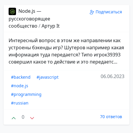
Node.js —
Подписаться
русскоговорящее
сообщество
/
Aртур It
Интересный вопрос в этом же направлении как
устроены бэкенды игр? Шутеров например какая
информация туда передается? Типо игрок39393
совершил какое то действие и это передаетс...
06.06.2023
#backend
#javascript
#node.js
#programming
#russian
0
70 ответов