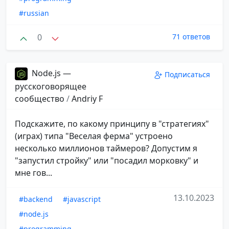
#russian
0
71 ответов
Node.js —
Подписаться
русскоговорящее
сообщество
/
Andriy F
Подскажите, по какому принципу в "стратегиях"
(играх) типа "Веселая ферма" устроено
несколько миллионов таймеров? Допустим я
"запустил стройку" или "посадил морковку" и
мне гов...
13.10.2023
#backend
#javascript
#node.js
#programming