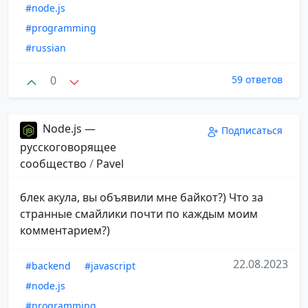
#node.js
#programming
#russian
0
59 ответов
Node.js —
Подписаться
русскоговорящее
сообщество
/
Pavel
блек акула, вы объявили мне байкот?) Что за
странные смайлики почти по каждым моим
комментарием?)
22.08.2023
#backend
#javascript
#node.js
#programming