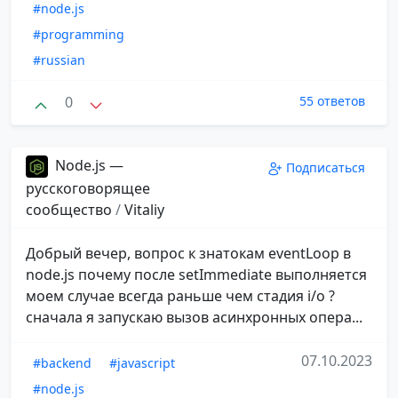
#node.js
#programming
#russian
0
55 ответов
Node.js —
Подписаться
русскоговорящее
сообщество
/
Vitaliy
Добрый вечер, вопрос к знатокам eventLoop в
node.js почему после setImmediate выполняется
моем случае всегда раньше чем стадия i/o ?
сначала я запускаю вызов асинхронных опера...
07.10.2023
#backend
#javascript
#node.js