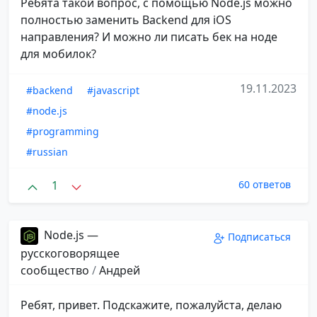
Ребята такой вопрос, с помощью Node.js можно
полностью заменить Backend для iOS
направления? И можно ли писать бек на ноде
для мобилок?
19.11.2023
#backend
#javascript
#node.js
#programming
#russian
1
60 ответов
Node.js —
Подписаться
русскоговорящее
сообщество
/
Андрей
Ребят, привет. Подскажите, пожалуйста, делаю