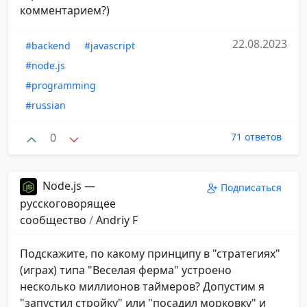
комментарием?)
22.08.2023
#backend
#javascript
#node.js
#programming
#russian
0
71 ответов
Node.js —
Подписаться
русскоговорящее
сообщество
/
Andriy F
Подскажите, по какому принципу в "стратегиях"
(играх) типа "Веселая ферма" устроено
несколько миллионов таймеров? Допустим я
"запустил стройку" или "посадил морковку" и