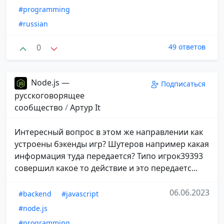
#programming
#russian
0
49 ответов
Node.js —
Подписаться
русскоговорящее
сообщество
/
Aртур It
Интересный вопрос в этом же направлении как
устроены бэкенды игр? Шутеров например какая
информация туда передается? Типо игрок39393
совершил какое то действие и это передаетс...
06.06.2023
#backend
#javascript
#node.js
#programming