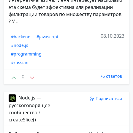
интернет-магазина. Меня интересует насколько
эта схема будет эффективна для реализации
фильтрации товаров по множеству параметров
? У ...
08.10.2023
#backend
#javascript
#node.js
#programming
#russian
0
76 ответов
Node.js —
Подписаться
русскоговорящее
сообщество
/
createSlice()