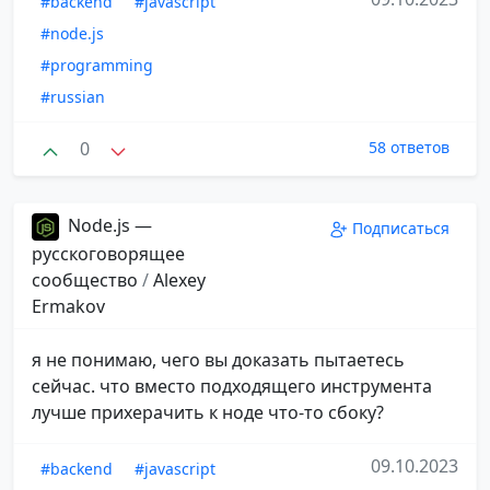
#backend
#javascript
#node.js
#programming
#russian
0
58 ответов
Node.js —
Подписаться
русскоговорящее
сообщество
/
Alexey
Ermakov
я не понимаю, чего вы доказать пытаетесь
сейчас. что вместо подходящего инструмента
лучше прихерачить к ноде что-то сбоку?
09.10.2023
#backend
#javascript