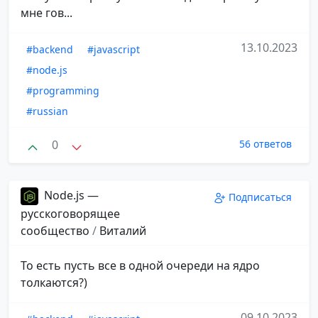
мне гов...
13.10.2023
#backend
#javascript
#node.js
#programming
#russian
0
56 ответов
Node.js —
Подписаться
русскоговорящее
сообщество
/
Виталий
То есть пусть все в одной очереди на ядро
толкаются?)
09.10.2023