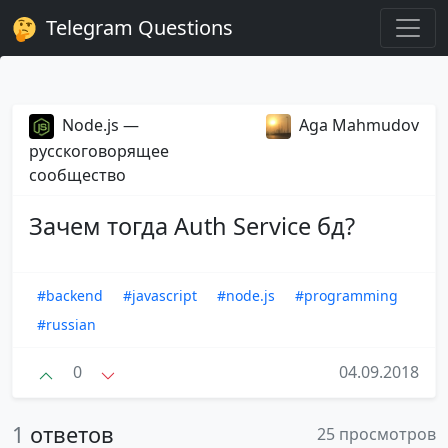
Telegram Questions
Node.js —
Aga Mahmudov
русскоговорящее
сообщество
Зачем тогда Auth Service бд?
#backend
#javascript
#node.js
#programming
#russian
0
04.09.2018
1
ответов
25 просмотров