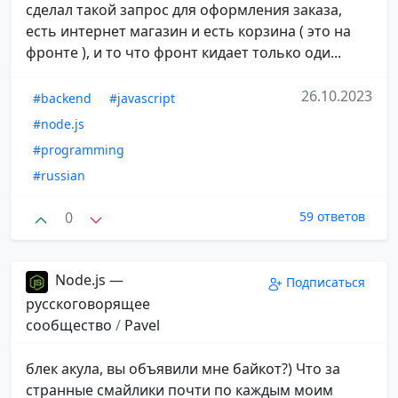
сделал такой запрос для оформления заказа,
есть интернет магазин и есть корзина ( это на
фронте ), и то что фронт кидает только оди...
26.10.2023
#backend
#javascript
#node.js
#programming
#russian
0
59 ответов
Node.js —
Подписаться
русскоговорящее
сообщество
/
Pavel
блек акула, вы объявили мне байкот?) Что за
странные смайлики почти по каждым моим