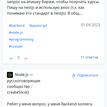
запрос на апишку биржи, чтобы получить курсы.
Пишу на nestjs и использую axios (т.к. как
понимаю это стандарт в nestjs). В общ...
01.09.2023
#backend
#javascript
#node.js
#programming
#russian
0
71 ответов
Node.js —
Подписаться
русскоговорящее
сообщество
/
createSlice()
Ребят у меня вопрос, у меня Backend коллега