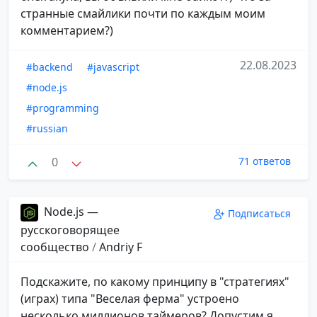
странные смайлики почти по каждым моим
комментарием?)
22.08.2023
#backend
#javascript
#node.js
#programming
#russian
0
71 ответов
Node.js —
Подписаться
русскоговорящее
сообщество
/
Andriy F
Подскажите, по какому принципу в "стратегиях"
(играх) типа "Веселая ферма" устроено
несколько миллионов таймеров? Допустим я