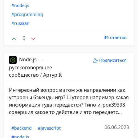
#node.js
#programming
#russian
0
49 ответов
Node.js —
Подписаться
русскоговорящее
сообщество
/
Aртур It
Интересный вопрос в этом же направлении как
устроены бэкенды игр? Шутеров например какая
информация туда передается? Типо игрок39393
совершил какое то действие и это передаетс...
06.06.2023
#backend
#javascript
#node.js