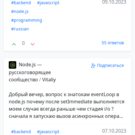
09.10.2023
#backend
#javascript
#node.js
#programming
#russian
0
55 ответов
Node.js —
Подписаться
русскоговорящее
сообщество
/
Vitaliy
Добрый вечер, вопрос к знатокам eventLoop в
node.js почему после setImmediate выполняется
моем случае всегда раньше чем стадия i/o ?
сначала я запускаю вызов асинхронных опера...
07.10.2023
#backend
#javascript