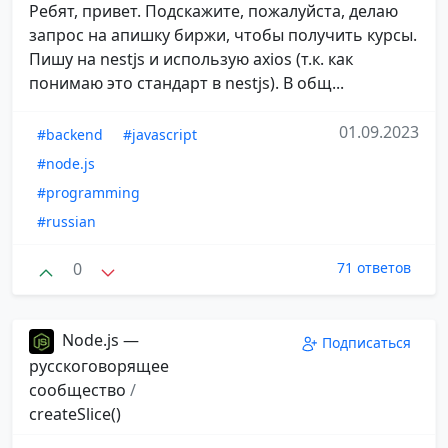
Ребят, привет. Подскажите, пожалуйста, делаю
запрос на апишку биржи, чтобы получить курсы.
Пишу на nestjs и использую axios (т.к. как
понимаю это стандарт в nestjs). В общ...
01.09.2023
#backend
#javascript
#node.js
#programming
#russian
0
71 ответов
Node.js —
Подписаться
русскоговорящее
сообщество
/
createSlice()