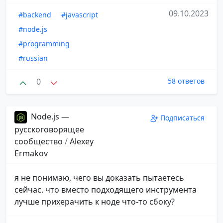
09.10.2023
#backend
#javascript
#node.js
#programming
#russian
0
58 ответов
Node.js —
Подписаться
русскоговорящее
сообщество
/
Alexey
Ermakov
я не понимаю, чего вы доказать пытаетесь
сейчас. что вместо подходящего инструмента
лучше прихерачить к ноде что-то сбоку?