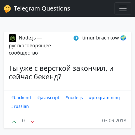
Telegram Questions
Node.js —
timur brachkow 🌍
русскоговорящее
сообщество
Ты уже с вёрсткой закончил, и
сейчас бекенд?
#backend
#javascript
#node.js
#programming
#russian
0
03.09.2018