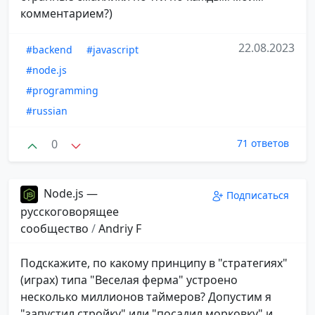
комментарием?)
22.08.2023
#backend
#javascript
#node.js
#programming
#russian
0
71 ответов
Node.js —
Подписаться
русскоговорящее
сообщество
/
Andriy F
Подскажите, по какому принципу в "стратегиях"
(играх) типа "Веселая ферма" устроено
несколько миллионов таймеров? Допустим я
"запустил стройку" или "посадил морковку" и