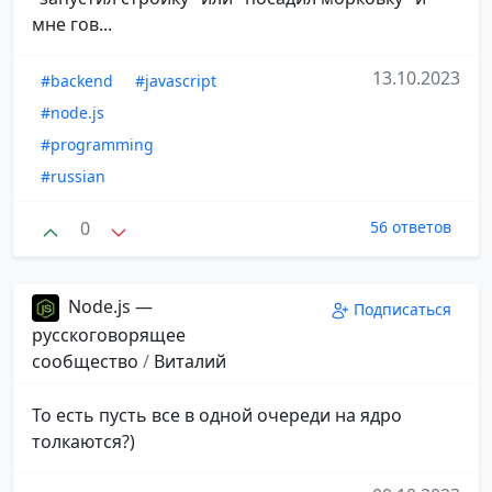
мне гов...
13.10.2023
#backend
#javascript
#node.js
#programming
#russian
0
56 ответов
Node.js —
Подписаться
русскоговорящее
сообщество
/
Виталий
То есть пусть все в одной очереди на ядро
толкаются?)