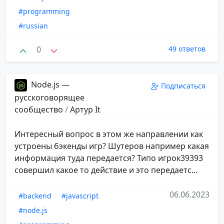
#programming
#russian
0
49 ответов
Node.js —
Подписаться
русскоговорящее
сообщество
/
Aртур It
Интересный вопрос в этом же направлении как
устроены бэкенды игр? Шутеров например какая
информация туда передается? Типо игрок39393
совершил какое то действие и это передаетс...
06.06.2023
#backend
#javascript
#node.js