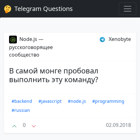
Telegram Questions
Node.js —
Xenobyte
русскоговорящее
сообщество
В самой монге пробовал
выполнить эту команду?
#backend
#javascript
#node.js
#programming
#russian
0
02.09.2018