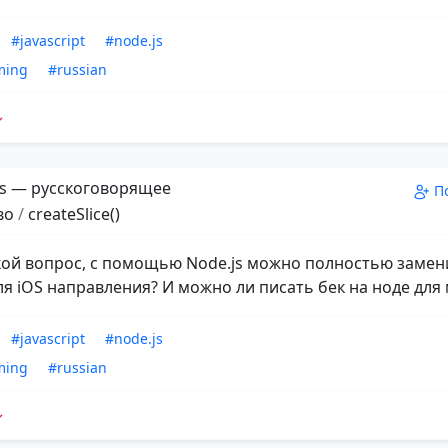
#javascript
#node.js
ming
#russian
s — русскоговорящее
П
во
/
createSlice()
кой вопрос, с помощью Node.js можно полностью замен
ля iOS направления? И можно ли писать бек на ноде для
#javascript
#node.js
ming
#russian