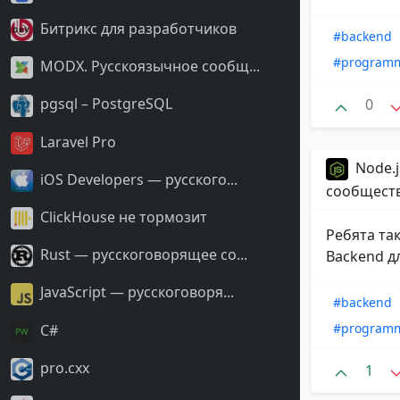
Битрикс для разработчиков
#backend
#program
MODX. Русскоязычное сообщ...
pgsql – PostgreSQL
0
Laravel Pro
Node.j
iOS Developers — русского...
сообщест
ClickHouse не тормозит
Ребята та
Rust — русскоговорящее со...
Backend д
JavaScript — русскоговоря...
#backend
#program
С#
pro.cxx
1