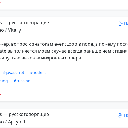
s — русскоговорящее
П
во
/
Vitaliy
чер, вопрос к знатокам eventLoop в node.js почему посл
ate выполняется моем случае всегда раньше чем стадия i
 запускаю вызов асинхронных опера...
#javascript
#node.js
ming
#russian
s — русскоговорящее
П
во
/
Aртур It