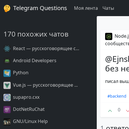
Telegram Questions
Моя лента
Чаты
170 похожих чатов
Node.j
сообщест
React — русскоговорящее с...
@Ejns
Android Developers
без н
Python
писал выше
Vue.js — русскоговорящее ...
#backend
supapro.cxx
DotNetRuChat
0
GNU/Linux Help
1
ответ