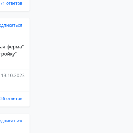
71 ответов
одписаться
лая ферма"
тройку"
13.10.2023
56 ответов
одписаться