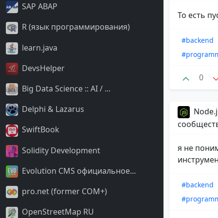
SAP ABAP
То есть пу
R (язык программирования)
#backend
learn.java
#program
DevsHelper
0
Big Data Science :: AI / ...
Delphi & Lazarus
Node.j
сообщест
SwiftBook
я не пони
Solidity Development
инструмен
Evolution CMS официальное...
#backend
pro.net (former COM+)
#program
OpenStreetMap RU