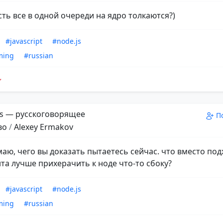
сть все в одной очереди на ядро толкаются?)
#javascript
#node.js
ming
#russian
s — русскоговорящее
П
во
/
Alexey Ermakov
маю, чего вы доказать пытаетесь сейчас. что вместо по
та лучше прихерачить к ноде что-то сбоку?
#javascript
#node.js
ming
#russian