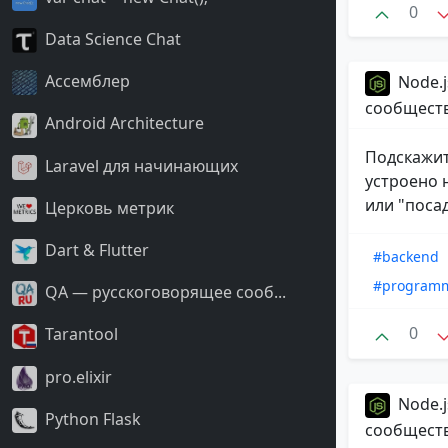
0
Data Science Chat
Ассемблер
Node.j
сообщест
Android Architecture
Подскажит
Laravel для начинающих
устроено 
или "посад
Церковь метрик
Dart & Flutter
#backend
#program
QA — русскоговорящее сооб...
0
Tarantool
pro.elixir
Node.j
Python Flask
сообщест