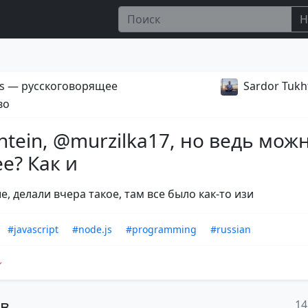
Н
s — русскоговорящее
Sardor Tukh
во
htein, @murzilka17, но ведь мож
ее? Как и
, делали вчера такое, там все было как-то изи
#javascript
#node.js
#programming
#russian
ов
14