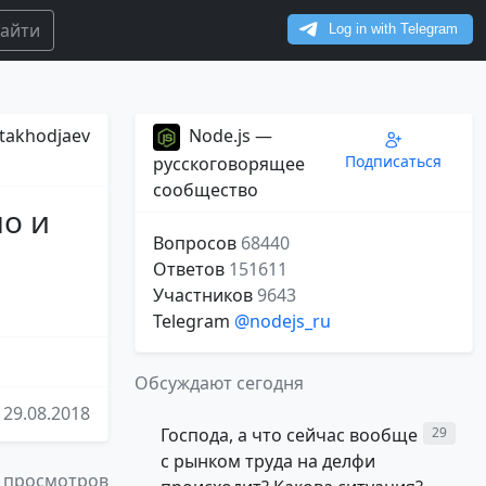
айти
takhodjaev
Node.js —
Подписаться
русскоговорящее
сообщество
но и
Вопросов
68440
Ответов
151611
Участников
9643
Telegram
@nodejs_ru
Обсуждают сегодня
29.08.2018
Господа, а что сейчас вообще
29
с рынком труда на делфи
 просмотров