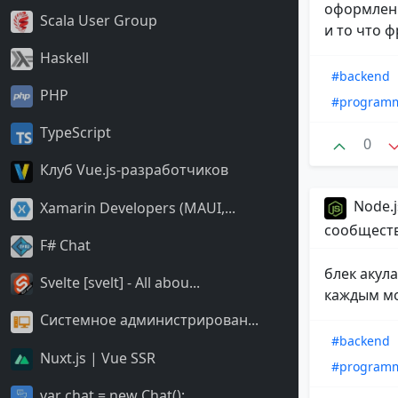
оформления
Scala User Group
и то что ф
Haskell
#backend
PHP
#program
TypeScript
0
Клуб Vue.js-разработчиков
Node.j
Xamarin Developers (MAUI,...
сообщест
F# Chat
блек акул
Svelte [svelt] - All abou...
каждым м
Системное администрирован...
#backend
Nuxt.js | Vue SSR
#program
var chat = new Chat();