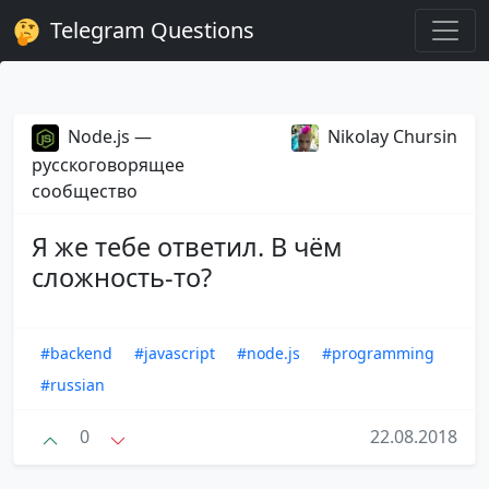
Telegram Questions
Node.js —
Nikolay Chursin
русскоговорящее
сообщество
Я же тебе ответил. В чём
сложность-то?
#backend
#javascript
#node.js
#programming
#russian
0
22.08.2018