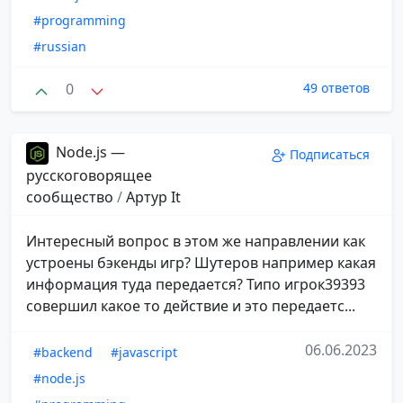
#programming
#russian
0
49 ответов
Node.js —
Подписаться
русскоговорящее
сообщество
/
Aртур It
Интересный вопрос в этом же направлении как
устроены бэкенды игр? Шутеров например какая
информация туда передается? Типо игрок39393
совершил какое то действие и это передаетс...
06.06.2023
#backend
#javascript
#node.js