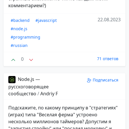
комментарием?)
22.08.2023
#backend
#javascript
#node.js
#programming
#russian
0
71 ответов
Node.js —
Подписаться
русскоговорящее
сообщество
/
Andriy F
Подскажите, по какому принципу в "стратегиях"
(играх) типа "Веселая ферма" устроено
несколько миллионов таймеров? Допустим я
"запустил стройку" или "посадил морковку" и