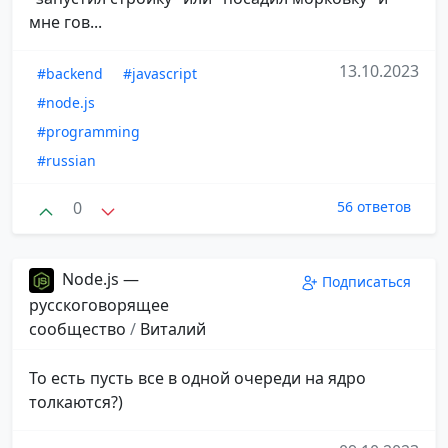
мне гов...
13.10.2023
#backend
#javascript
#node.js
#programming
#russian
0
56 ответов
Node.js —
Подписаться
русскоговорящее
сообщество
/
Виталий
То есть пусть все в одной очереди на ядро
толкаются?)