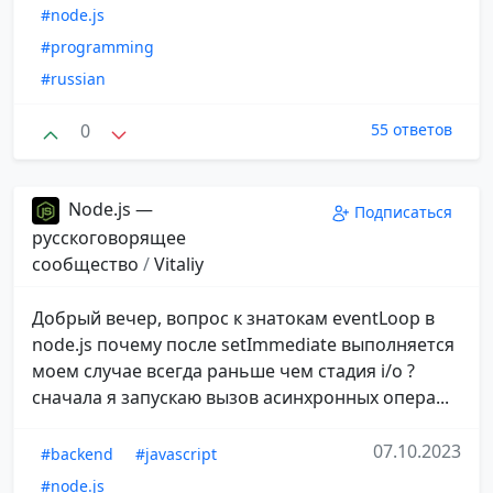
#node.js
#programming
#russian
0
55 ответов
Node.js —
Подписаться
русскоговорящее
сообщество
/
Vitaliy
Добрый вечер, вопрос к знатокам eventLoop в
node.js почему после setImmediate выполняется
моем случае всегда раньше чем стадия i/o ?
сначала я запускаю вызов асинхронных опера...
07.10.2023
#backend
#javascript
#node.js