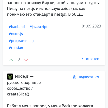
запрос на апишку биржи, чтобы получить курсы.
Пишу на nestjs и использую axios (т.к. как
понимаю это стандарт в nestjs). В общ...
01.09.2023
#backend
#javascript
#node.js
#programming
#russian
0
71 ответов
Node.js —
Подписаться
русскоговорящее
сообщество
/
createSlice()
Ребят у меня вопрос, у меня Backend коллега