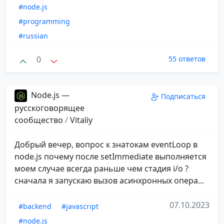
#node.js
#programming
#russian
0
55 ответов
Node.js —
Подписаться
русскоговорящее
сообщество
/
Vitaliy
Добрый вечер, вопрос к знатокам eventLoop в
node.js почему после setImmediate выполняется
моем случае всегда раньше чем стадия i/o ?
сначала я запускаю вызов асинхронных опера...
07.10.2023
#backend
#javascript
#node.js