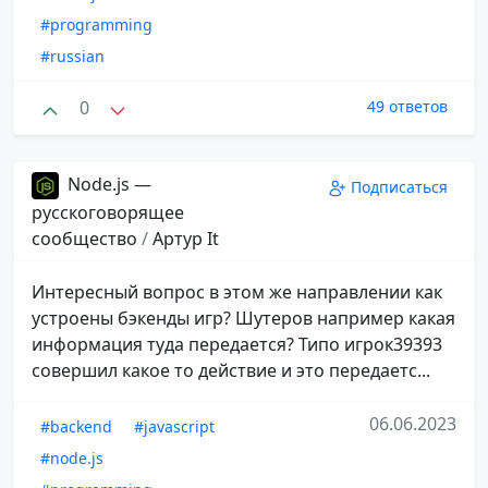
#programming
#russian
0
49 ответов
Node.js —
Подписаться
русскоговорящее
сообщество
/
Aртур It
Интересный вопрос в этом же направлении как
устроены бэкенды игр? Шутеров например какая
информация туда передается? Типо игрок39393
совершил какое то действие и это передаетс...
06.06.2023
#backend
#javascript
#node.js