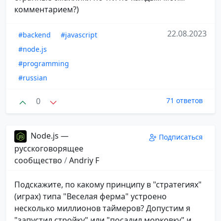
комментарием?)
22.08.2023
#backend
#javascript
#node.js
#programming
#russian
0
71 ответов
Node.js —
Подписаться
русскоговорящее
сообщество
/
Andriy F
Подскажите, по какому принципу в "стратегиях"
(играх) типа "Веселая ферма" устроено
несколько миллионов таймеров? Допустим я
"запустил стройку" или "посадил морковку" и