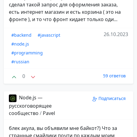
сделал такой запрос для оформления заказа,
есть интернет магазин и есть корзина ( это на
фронте ), и то что фронт кидает только оди...
26.10.2023
#backend
#javascript
#node.js
#programming
#russian
0
59 ответов
Node.js —
Подписаться
русскоговорящее
сообщество
/
Pavel
блек акула, вы объявили мне байкот?) Что за
странные смайлики почти по каждым моим