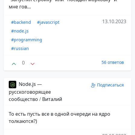
мне гов...
13.10.2023
#backend
#javascript
#node.js
#programming
#russian
0
56 ответов
Node.js —
Подписаться
русскоговорящее
сообщество
/
Виталий
То есть пусть все в одной очереди на ядро
толкаются?)