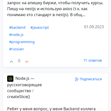
запрос на апишку биржи, чтобы получить курсы.
Пишу на nestjs и использую axios (т.к. как
понимаю это стандарт в nestjs). В общ...
01.09.2023
#backend
#javascript
#node.js
#programming
#russian
0
71 ответов
Node.js —
Подписаться
русскоговорящее
сообщество
/
createSlice()
Ребят у меня вопрос, у меня Backend коллега