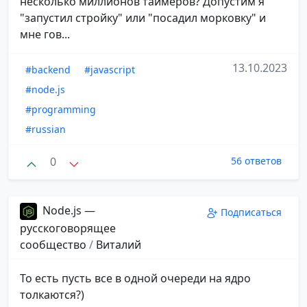
несколько миллионов таймеров? Допустим я
"запустил стройку" или "посадил морковку" и
мне гов...
13.10.2023
#backend
#javascript
#node.js
#programming
#russian
0
56 ответов
Node.js —
Подписаться
русскоговорящее
сообщество
/
Виталий
То есть пусть все в одной очереди на ядро
толкаются?)