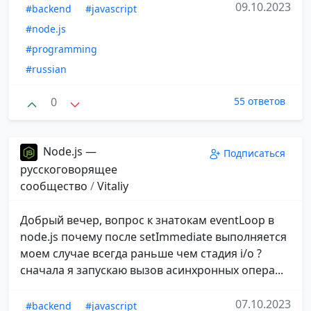
09.10.2023
#backend
#javascript
#node.js
#programming
#russian
0
55 ответов
Node.js —
Подписаться
русскоговорящее
сообщество
/
Vitaliy
Добрый вечер, вопрос к знатокам eventLoop в
node.js почему после setImmediate выполняется
моем случае всегда раньше чем стадия i/o ?
сначала я запускаю вызов асинхронных опера...
07.10.2023
#backend
#javascript