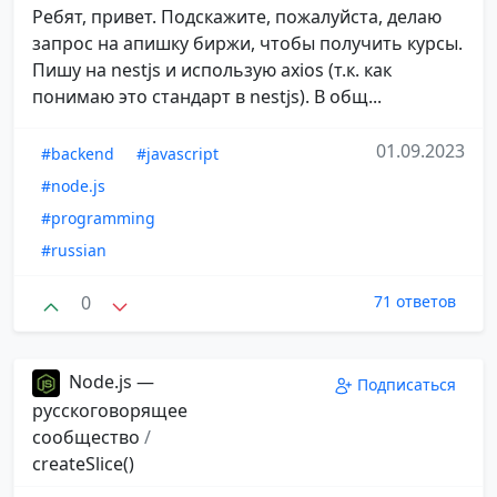
Ребят, привет. Подскажите, пожалуйста, делаю
запрос на апишку биржи, чтобы получить курсы.
Пишу на nestjs и использую axios (т.к. как
понимаю это стандарт в nestjs). В общ...
01.09.2023
#backend
#javascript
#node.js
#programming
#russian
0
71 ответов
Node.js —
Подписаться
русскоговорящее
сообщество
/
createSlice()