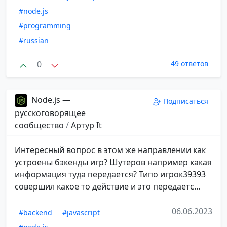
#node.js
#programming
#russian
0
49 ответов
Node.js —
Подписаться
русскоговорящее
сообщество
/
Aртур It
Интересный вопрос в этом же направлении как
устроены бэкенды игр? Шутеров например какая
информация туда передается? Типо игрок39393
совершил какое то действие и это передаетс...
06.06.2023
#backend
#javascript