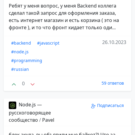
Ребят у меня вопрос, у меня Backend коллега
сделал такой запрос для оформления заказа,
есть интернет магазин и есть корзина ( это на
фронте ), и то что фронт кидает только оди...
26.10.2023
#backend
#javascript
#node.js
#programming
#russian
0
59 ответов
Node.js —
Подписаться
русскоговорящее
сообщество
/
Pavel
блек акула, вы объявили мне байкот?) Что за