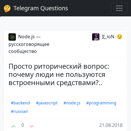
Telegram Questions
Node.js —
][_ioN ‏ 😏
русскоговорящее
сообщество
Просто риторический вопрос:
почему люди не пользуются
встроенными средствами?..
#backend
#javascript
#node.js
#programming
#russian
0
21.08.2018