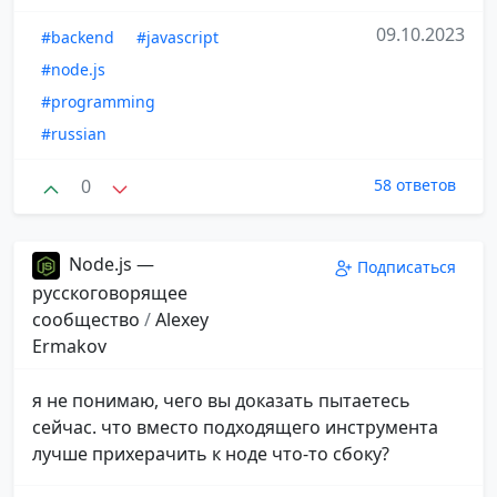
09.10.2023
#backend
#javascript
#node.js
#programming
#russian
0
58 ответов
Node.js —
Подписаться
русскоговорящее
сообщество
/
Alexey
Ermakov
я не понимаю, чего вы доказать пытаетесь
сейчас. что вместо подходящего инструмента
лучше прихерачить к ноде что-то сбоку?