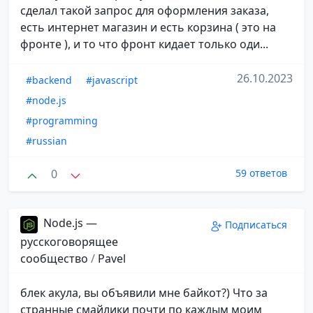
сделал такой запрос для оформления заказа,
есть интернет магазин и есть корзина ( это на
фронте ), и то что фронт кидает только оди...
26.10.2023
#backend
#javascript
#node.js
#programming
#russian
0
59 ответов
Node.js —
Подписаться
русскоговорящее
сообщество
/
Pavel
блек акула, вы объявили мне байкот?) Что за
странные смайлики почти по каждым моим