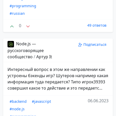
#programming
#russian
0
49 ответов
Node.js —
Подписаться
русскоговорящее
сообщество
/
Aртур It
Интересный вопрос в этом же направлении как
устроены бэкенды игр? Шутеров например какая
информация туда передается? Типо игрок39393
совершил какое то действие и это передаетс...
06.06.2023
#backend
#javascript
#node.js