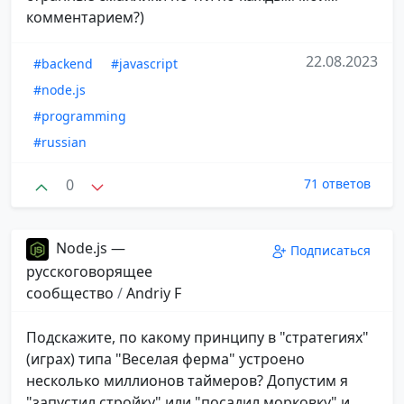
комментарием?)
22.08.2023
#backend
#javascript
#node.js
#programming
#russian
0
71 ответов
Node.js —
Подписаться
русскоговорящее
сообщество
/
Andriy F
Подскажите, по какому принципу в "стратегиях"
(играх) типа "Веселая ферма" устроено
несколько миллионов таймеров? Допустим я
"запустил стройку" или "посадил морковку" и