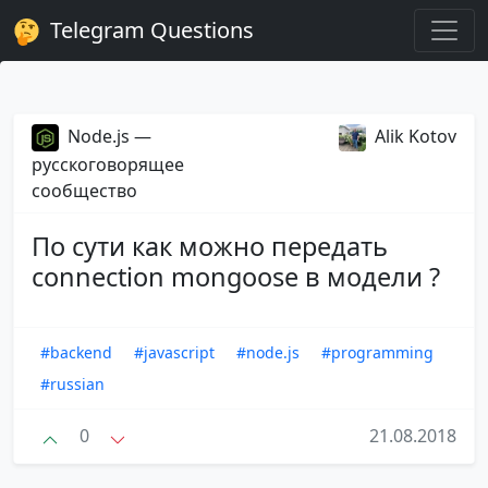
Telegram Questions
Node.js —
Alik Kotov
русскоговорящее
сообщество
По сути как можно передать
connection mongoose в модели ?
#backend
#javascript
#node.js
#programming
#russian
0
21.08.2018