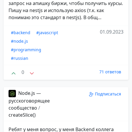
запрос на апишку биржи, чтобы получить курсы.
Пишу на nestjs и использую axios (т.к. как
понимаю это стандарт в nestjs). В общ...
01.09.2023
#backend
#javascript
#node.js
#programming
#russian
0
71 ответов
Node.js —
Подписаться
русскоговорящее
сообщество
/
createSlice()
Ребят у меня вопрос, у меня Backend коллега