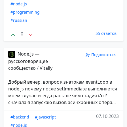
#node.js
#programming
#russian
0
55 ответов
Node.js —
Подписаться
русскоговорящее
сообщество
/
Vitaliy
Добрый вечер, вопрос к знатокам eventLoop в
node.js почему после setImmediate выполняется
моем случае всегда раньше чем стадия i/o ?
сначала я запускаю вызов асинхронных опера...
07.10.2023
#backend
#javascript
#node.js