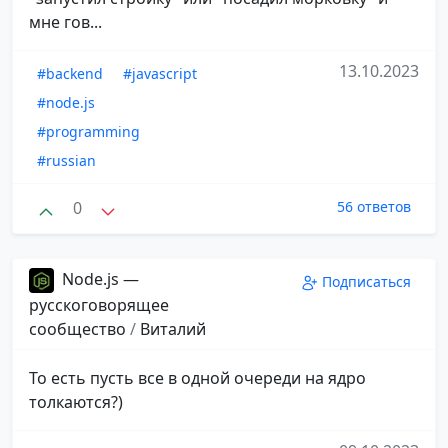
мне гов...
13.10.2023
#backend
#javascript
#node.js
#programming
#russian
0
56 ответов
Node.js —
Подписаться
русскоговорящее
сообщество
/
Виталий
То есть пусть все в одной очереди на ядро
толкаются?)